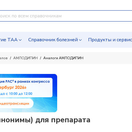
гие ТАА
Справочник болезней
Продукты и серви
алов
АМЛОДИПИН
Аналоги АМЛОДИПИН
инонимы) для препарата