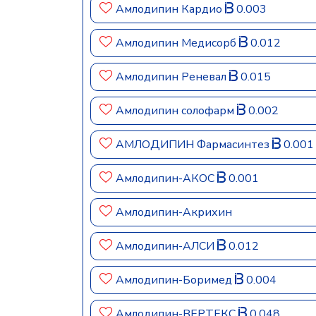
Амлодипин Кардио
0.003
Амлодипин Медисорб
0.012
Амлодипин Реневал
0.015
Амлодипин солофарм
0.002
АМЛОДИПИН Фармасинтез
0.001
Амлодипин-АКОС
0.001
Амлодипин-Акрихин
Амлодипин-АЛСИ
0.012
Амлодипин-Боримед
0.004
Амлодипин-ВЕРТЕКС
0.048