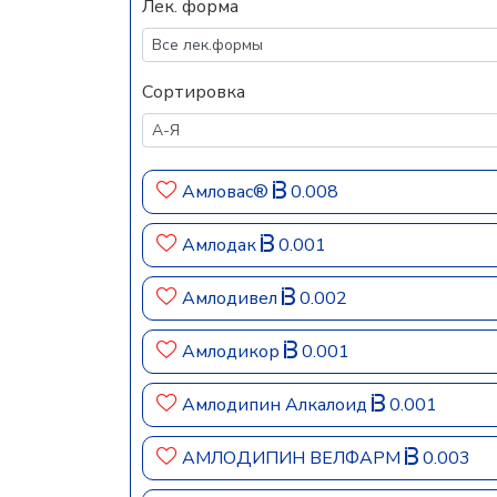
Лек. форма
Сортировка
Амловас®
0.008
Амлодак
0.001
Амлодивел
0.002
Амлодикор
0.001
Амлодипин Алкалоид
0.001
АМЛОДИПИН ВЕЛФАРМ
0.003