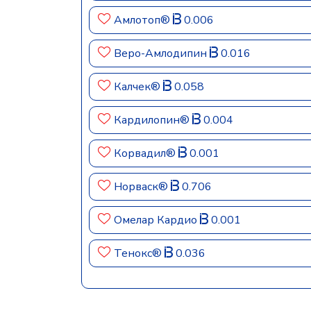
Амлотоп®
0.006
Веро-Амлодипин
0.016
Калчек®
0.058
Кардилопин®
0.004
Корвадил®
0.001
Норваск®
0.706
Омелар Кардио
0.001
Тенокс®
0.036