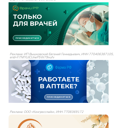
Реклама: ИП Вышковский Евгений Геннадьевич, ИНН 770406387105,
erid=F7NfYUJCUneP5W79xufv
Реклама: ООО «Конгресслайн», ИНН 7708369172