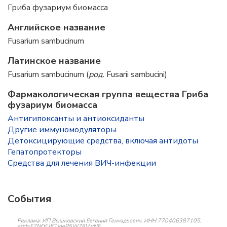
Гриба фузариум биомасса
Английское название
Fusarium sambucinum
Латинское название
Fusarium sambucinum (
род.
Fusarii sambucini)
Фармакологическая группа вещества Гриба
фузариум биомасса
Антигипоксанты и антиоксиданты
Другие иммуномодуляторы
Детоксицирующие средства, включая антидоты
Гепатопротекторы
Средства для лечения ВИЧ-инфекции
События
Реклама: ИП Вышковский Евгений Геннадьевич, ИНН 770406387105,
erid=F7NfYUJCUneP5W78VwNF