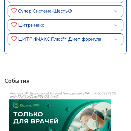
Супер Система-Шесть®
Цитримакс
ЦИТРИМАКС Плюс™ Диет формула
События
Реклама: ИП Вышковский Евгений Геннадьевич, ИНН 770406387105,
erid=F7NfYUJCUneP5W78VwNF