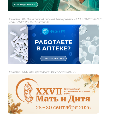
Реклама: ИП Вышковский Евгений Геннадьевич, ИНН 770406387105,
erid=F7NfYUJCUneP5W79xufv
Реклама: ООО «Конгресслайн», ИНН 7708369172