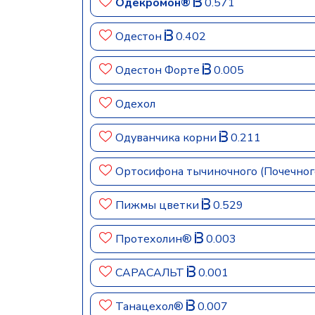
Одекромон®
0.571
Одестон
0.402
Одестон Форте
0.005
Одехол
Одуванчика корни
0.211
Ортосифона тычиночного (Почечного
Пижмы цветки
0.529
Протехолин®
0.003
САРАСАЛЬТ
0.001
Танацехол®
0.007