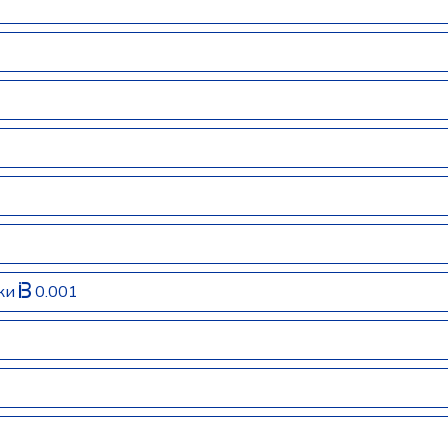
рки
0.001