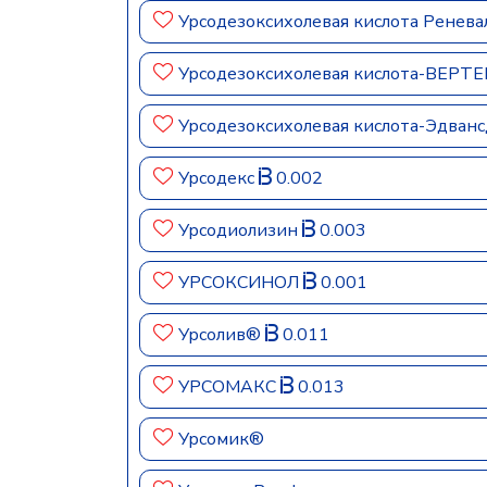
Урсодезоксихолевая кислота Ренев
Урсодезоксихолевая кислота-ВЕРТ
Урсодезоксихолевая кислота-Эдван
Урсодекс
0.002
Урсодиолизин
0.003
УРСОКСИНОЛ
0.001
Урсолив®
0.011
УРСОМАКС
0.013
Урсомик®