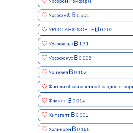
Урсором Ромфарм
Урсосан®
5.501
УРСОСАН® ФОРТЕ
0.202
Урсофальк
1.71
Урсофокус
0.008
Урцевел
0.152
Фасоли обыкновенной плодов ство
Фламин
0.014
Хитагепт
0.001
Холикрон
0.165