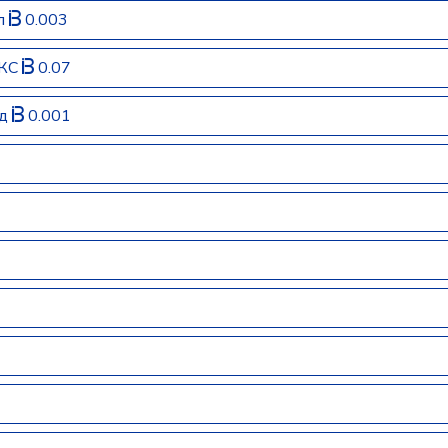
ал
0.003
ЕКС
0.07
сд
0.001