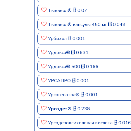
Тыквеол®
0.07
Тыквеол® капсулы 450 мг
0.048
Урбихол
0.001
Урдокса®
0.631
Урдокса® 500
0.166
УРСАПРО
0.001
Урсогепатол®
0.001
Урсодез®
0.238
Урсодезоксихолевая кислота
0.016