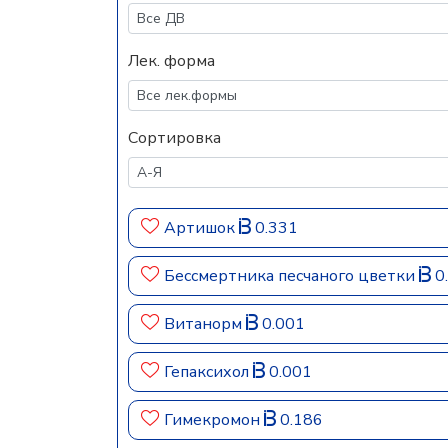
Лек. форма
Сортировка
Артишок
0.331
Бессмертника песчаного цветки
0
Витанорм
0.001
Гепаксихол
0.001
Гимекромон
0.186