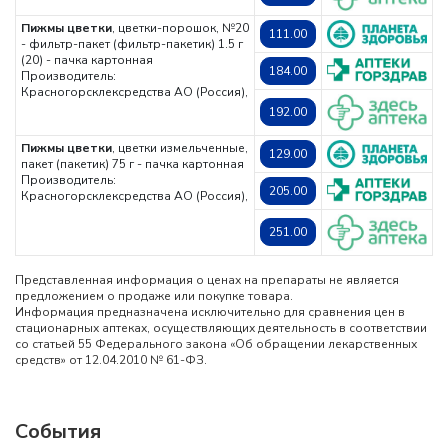
Пижмы цветки
, цветки-порошок, №20
111.00
- фильтр-пакет (фильтр-пакетик) 1.5 г
(20) - пачка картонная
184.00
Производитель:
Красногорсклексредства АО (Россия),
192.00
Пижмы цветки
, цветки измельченные,
129.00
пакет (пакетик) 75 г - пачка картонная
Производитель:
205.00
Красногорсклексредства АО (Россия),
251.00
Представленная информация о ценах на препараты не является
предложением о продаже или покупке товара.
Информация предназначена исключительно для сравнения цен в
стационарных аптеках, осуществляющих деятельность в соответствии
со статьей 55 Федерального закона «Об обращении лекарственных
средств» от 12.04.2010 № 61-ФЗ.
События