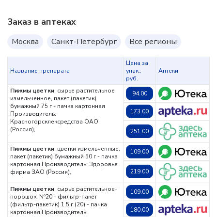
Заказ в аптеках
Москва
Санкт-Петербург
Все регионы
Цена за
Название препарата
упак.,
Аптеки
руб.
Пижмы цветки
, сырье растительное
94.00
измельченное, пакет (пакетик)
бумажный 75 г - пачка картонная
173.00
Производитель:
Красногорсклексредства ОАО
(Россия),
251.00
Пижмы цветки
, цветки измельченные,
109.00
пакет (пакетик) бумажный 50 г - пачка
картонная
Производитель: Здоровье
219.00
фирма ЗАО (Россия),
Пижмы цветки
, сырье растительное-
109.00
порошок, №20 - фильтр-пакет
(фильтр-пакетик) 1.5 г (20) - пачка
180.00
картонная
Производитель: