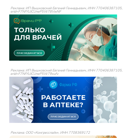
Реклама: ИП Вышковский Евгений Геннадьевич, ИНН 770406387105,
erid=F7NfYUJCUneP5W78VwNF
Реклама: ИП Вышковский Евгений Геннадьевич, ИНН 770406387105,
erid=F7NfYUJCUneP5W79xufv
Реклама: ООО «Конгресслайн», ИНН 7708369172