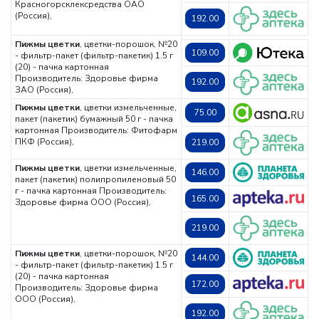
Красногорсклексредства ОАО
(Россия),
192.00
Пижмы цветки
, цветки-порошок, №20
109.00
- фильтр-пакет (фильтр-пакетик) 1.5 г
(20) - пачка картонная
Производитель: Здоровье фирма
192.00
ЗАО (Россия),
Пижмы цветки
, цветки измельченные,
75.00
пакет (пакетик) бумажный 50 г - пачка
картонная
Производитель: Фитофарм
ПКФ (Россия),
219.00
Пижмы цветки
, цветки измельченные,
146.00
пакет (пакетик) полипропиленовый 50
г - пачка картонная
Производитель:
165.00
Здоровье фирма ООО (Россия),
219.00
Пижмы цветки
, цветки-порошок, №20
144.00
- фильтр-пакет (фильтр-пакетик) 1.5 г
(20) - пачка картонная
172.00
Производитель: Здоровье фирма
ООО (Россия),
192.00