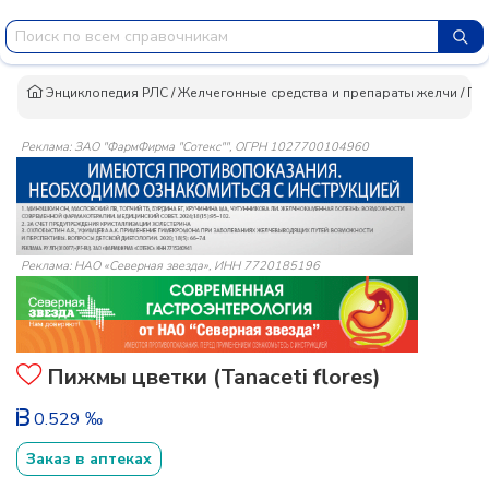
Энциклопедия РЛС
/
Желчегонные средства и препараты желчи
/
Пи
Реклама: ЗАО "ФармФирма "Сотекс"", ОГРН 1027700104960
Реклама: НАО «Северная звезда», ИНН 7720185196
Пижмы цветки (Tanaceti flores)
0.529 ‰
Заказ в аптеках