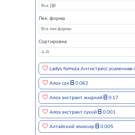
Лек. форма
Сортировка
Ladys formula Антистресс усиленная
Алоэ сок
0.062
Алоэ экстракт жидкий
0.17
Алоэ экстракт сухой
0.001
Алтайский эликсир
0.005