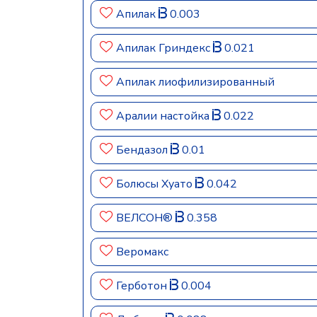
Апилак
0.003
Апилак Гриндекс
0.021
Апилак лиофилизированный
Аралии настойка
0.022
Бендазол
0.01
Болюсы Хуато
0.042
ВЕЛСОН®
0.358
Веромакс
Герботон
0.004