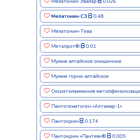
Мелатонин Эвалар
0.026
Мелатонин-СЗ
0.48
Мелатонин-Тева
Метапрот®
0.01
Мумие алтайское очищенное
Мумие горно-алтайское
Оксиэтиламмония метилфеноксиац
Пантогематоген «Алтамар-1»
Пантокрин
0.174
Пантокрин «Пантея»®
0.005