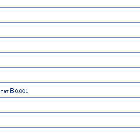
етат
0.001