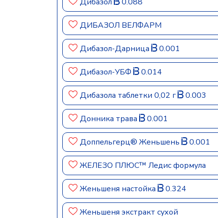
Дибазол
0.088
ДИБАЗОЛ ВЕЛФАРМ
Дибазол-Дарница
0.001
Дибазол-УБФ
0.014
Дибазола таблетки 0,02 г
0.003
Донника трава
0.001
Доппельгерц® Женьшень
0.001
ЖЕЛЕЗО ПЛЮС™ Ледис формула
Женьшеня настойка
0.324
Женьшеня экстракт сухой