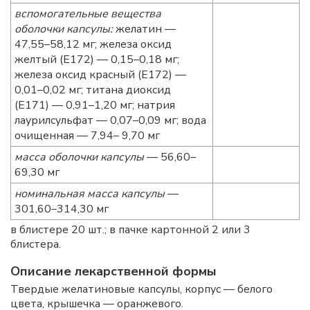
вспомогательные вещества
оболочки капсулы:
желатин —
47,55–58,12 мг; железа оксид
желтый (Е172) — 0,15–0,18 мг;
железа оксид красный (Е172) —
0,01–0,02 мг; титана диоксид
(Е171) — 0,91–1,20 мг; натрия
лаурилсульфат — 0,07–0,09 мг; вода
очищенная — 7,94– 9,70 мг
масса оболочки капсулы
— 56,60–
69,30 мг
номинальная масса капсулы
—
301,60–314,30 мг
в блистере 20 шт.; в пачке картонной 2 или 3
блистера.
Описание лекарственной формы
Твердые желатиновые капсулы, корпус — белого
цвета, крышечка — оранжевого.