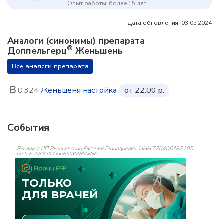
Опыт работы: более 35 лет
Дата обновления: 03.05.2024
Аналоги (синонимы) препарата
®
Доппельгерц
Женьшень
Все аналоги препарата
0.324
Женьшеня настойка
от 22.00 р.
События
Реклама: ИП Вышковский Евгений Геннадьевич, ИНН 770406387105,
erid=F7NfYUJCUneP5W78VwNF