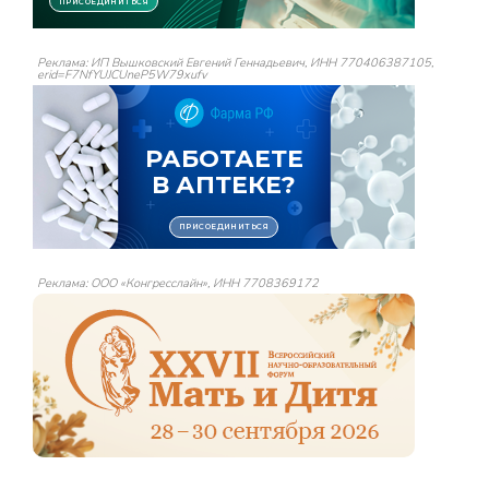
Реклама: ИП Вышковский Евгений Геннадьевич, ИНН 770406387105,
erid=F7NfYUJCUneP5W79xufv
Реклама: ООО «Конгресслайн», ИНН 7708369172