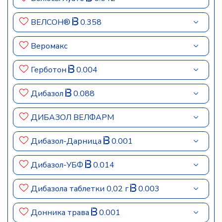
ВЕЛСОН®
0.358
Веромакс
Герботон
0.004
Дибазол
0.088
ДИБАЗОЛ ВЕЛФАРМ
Дибазол-Дарница
0.001
Дибазол-УБФ
0.014
Дибазола таблетки 0,02 г
0.003
Донника трава
0.001