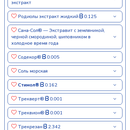
экстракт
Родиолы экстракт жидкий
0.125
Сана-Сол® — Экстравит с земляникой,
черной смородиной, шиповником в
холодное время года
Содекор®
0.005
Соль морская
Стимол®
0.162
Трекверт®
0.001
Треквион®
0.001
Трекрезан
2.342