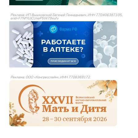
Реклама: ИП Вышковский Евгений Геннадьевич, ИНН 770406387105,
erid=F7NfYUJCUneP5W79xufv
Реклама: ООО «Конгресслайн», ИНН 7708369172