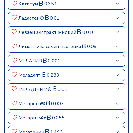
Когитум
0.351
Ладастен®
0.01
Левзеи экстракт жидкий
0.016
Лимонника семян настойка
0.09
МЕЛАГИВ
0.001
Меладапт
0.233
МЕЛАДРИМ®
0.01
Меларена®
0.007
Меларитм®
0.055
Мелатонин
1.193