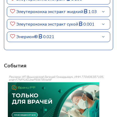
Элеутерококка экстракт жидкий
1.03
Элеутерококка экстракт сухой
0.001
Энерион®
0.021
События
Реклама: ИП Вышковский Евгений Геннадьевич, ИНН 770406387105,
erid=F7NfYUJCUneP5W78VwNF