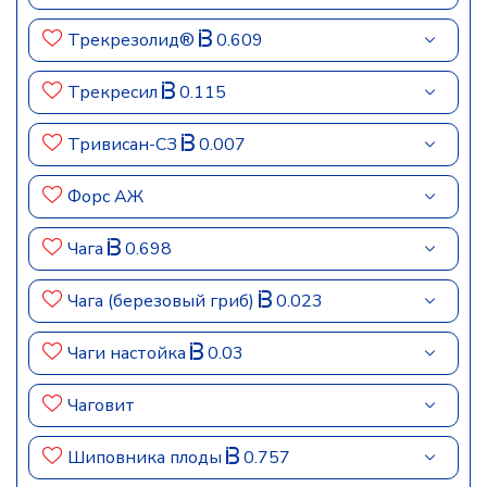
Трекрезолид®
0.609
Трекресил
0.115
Тривисан-СЗ
0.007
Форс АЖ
Чага
0.698
Чага (березовый гриб)
0.023
Чаги настойка
0.03
Чаговит
Шиповника плоды
0.757