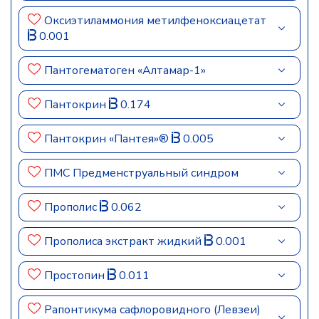
Оксиэтиламмония метилфеноксиацетат
0.001
Пантогематоген «Алтамар-1»
Пантокрин
0.174
Пантокрин «Пантея»®
0.005
ПМС Предменструальный синдром
Прополис
0.062
Прополиса экстракт жидкий
0.001
Простопин
0.011
Рапонтикума сафлоровидного (Левзеи)