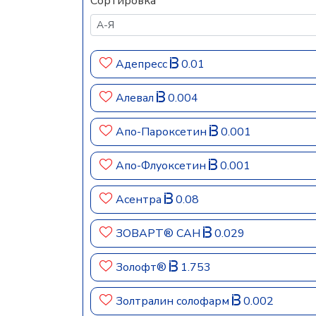
Сортировка
Адепресс
0.01
Алевал
0.004
Апо-Пароксетин
0.001
Апо-Флуоксетин
0.001
Асентра
0.08
ЗОВАРТ® САН
0.029
Золофт®
1.753
Золтралин солофарм
0.002