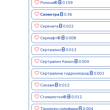
Рокона®
0.159
Селектра
0.36
Серената
0.022
Серлифт®
0.008
Сертралин
0.013
Сертралин Канон
0.004
Сертралина гидрохлорид
0.001
Сиозам
0.012
Стимулотон®
0.012
Таниксен солофарм
0.004