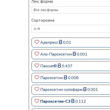
Лек. форма
Сортировка
Адепресс
0.01
Апо-Пароксетин
0.001
Паксил®
0.437
Пароксетин
0.008
Пароксетин солофарм
0.001
Пароксетин-СЗ
0.112