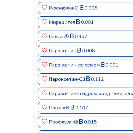
Иффифлок®
0.008
Мирацитол
0.001
Паксил®
0.437
Пароксетин
0.008
Пароксетин солофарм
0.001
Пароксетин-СЗ
0.112
Пароксетина гидрохлорид гемигид
Прозак®
0.107
Профлузак®
0.015