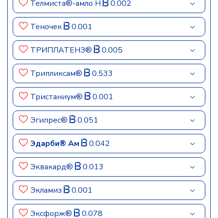
Телмиста®-амло Н
0.002
Теночек
0.001
ТРИПЛАТЕНЗ®
0.005
Трипликсам®
0.533
Тристаниум®
0.001
Эгипрес®
0.051
Эдарби® Ам
0.042
Эквакард®
0.013
Экламиз
0.001
Эксфорж®
0.078