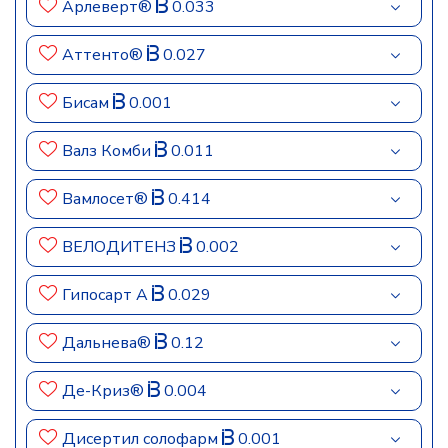
Арлеверт®
0.033
Аттенто®
0.027
Бисам
0.001
Валз Комби
0.011
Вамлосет®
0.414
ВЕЛОДИТЕНЗ
0.002
Гипосарт А
0.029
Дальнева®
0.12
Де-Криз®
0.004
Дисертил солофарм
0.001