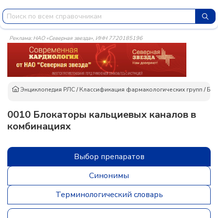
Реклама: НАО «Северная звезда», ИНН 7720185196
Энциклопедия РЛС
/
Классификация фармакологических групп
/
Бло
0010 Блокаторы кальциевых каналов в
комбинациях
Выбор препаратов
Синонимы
Терминологический словарь