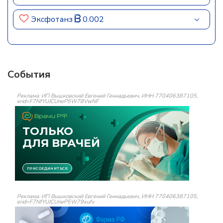
Эксфотанз
0.002
События
Реклама: ИП Вышковский Евгений Геннадьевич, ИНН 770406387105,
erid=F7NfYUJCUneP5W78VwNF
Реклама: ИП Вышковский Евгений Геннадьевич, ИНН 770406387105,
erid=F7NfYUJCUneP5W79xufv