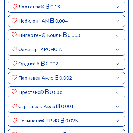
Лортенза®
0.13
Небилонг АМ
0.004
Нипертен® Комби
0.003
ОлмесартКРОНО А
Ордисс А
0.002
Парнавел Амло
0.002
Престанс®
0.598
Сартавель Амло
0.001
Телмиста® ТРИО
0.025