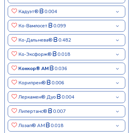
Кадуэт®
0.004
Ко-Вамлосет
0.099
Ко-Дальнева®
0.482
Ко-Эксфорж®
0.018
Конкор® АМ
0.036
Корипрен®
0.006
Леркамен® Дуо
0.004
Липертанс®
0.007
Лозап® АМ
0.018