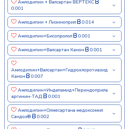
Амлодипин + Валсартан ВЕРТЕКС
0.001
Амлодипин + Лизиноприл
0.014
Амлодипин+Бисопролол
0.001
Амлодипин+Валсартан Канон
0.001
Амлодипин+Валсартан+Гидрохлоротиазид
Канон
0.007
Амлодипин+Индапамид+Периндоприла
аргинин-ТАД
0.001
Амлодипин+Олмесартана медоксомил
Сандоз®
0.002