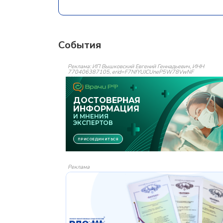
События
Реклама: ИП Вышковский Евгений Геннадьевич, ИНН
770406387105, erid=F7NfYUJCUneP5W78VwNF
Реклама