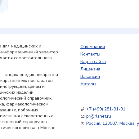
 для медицинских и
О компании
о-информационный характер
Контакты
инятия самостоятельного
Карта сайта
Лицензия
— энциклопедия лекарств и
Вакансии
екарственных препаратов
Авторы
 инструкциям, ценам и
цинских изделий,
кологический справочник
ка, фармакологическом
+7 (499) 281-91-91
азаниях, побочных
применения лекарственных
pr@rlsnet.ru
арственный справочник
Россия, 123007, Москва, у
тического рынка в Москве