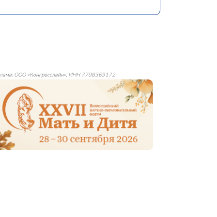
лама: ООО «Конгресслайн», ИНН 7708369172