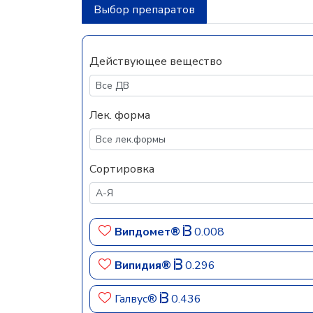
Выбор препаратов
Действующее вещество
Лек. форма
Сортировка
Випдомет®
0.008
Випидия®
0.296
Галвус®
0.436