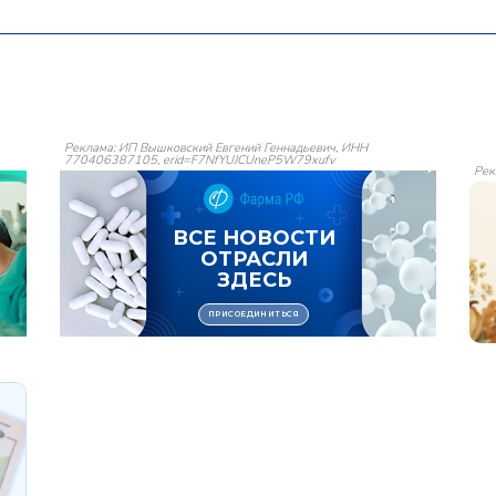
Реклама: ИП Вышковский Евгений Геннадьевич, ИНН
770406387105, erid=F7NfYUJCUneP5W79xufv
Рек