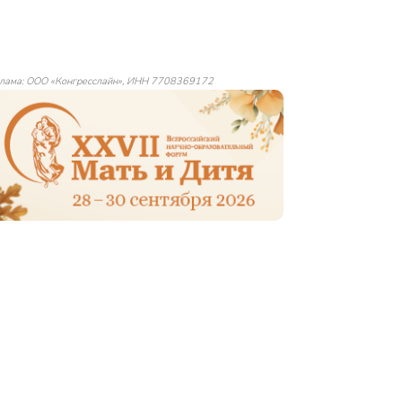
лама: ООО «Конгресслайн», ИНН 7708369172