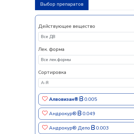
Выбор препаратов
Действующее вещество
Лек. форма
Сортировка
Алвовизан®
0.005
Андрокур®
0.049
Андрокур® Депо
0.003