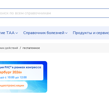
гие ТАА
Справочник болезней
Продукты и серви
ких действий
гестагенное