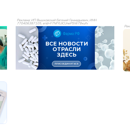
Реклама: ИП Вышковский Евгений Геннадьевич, ИНН
770406387105, erid=F7NfYUJCUneP5W79xufv
Рек