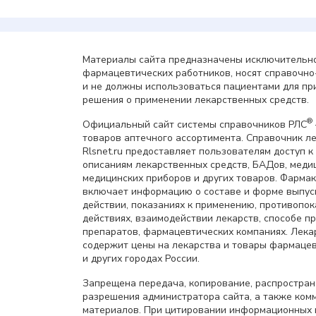
Материалы сайта предназначены исключительно
фармацевтических работников, носят справочн
и не должны использоваться пациентами для пр
решения о применении лекарственных средств.
®
Официальный сайт системы справочников РЛС
товаров аптечного ассортимента. Справочник л
Rlsnet.ru предоставляет пользователям доступ к
описаниям лекарственных средств, БАДов, меди
медицинских приборов и других товаров. Фарма
включает информацию о составе и форме выпус
действии, показаниях к применению, противопок
действиях, взаимодействии лекарств, способе 
препаратов, фармацевтических компаниях. Лек
содержит цены на лекарства и товары фармацев
и других городах России.
Запрещена передача, копирование, распростра
разрешения администратора сайта, а также ком
материалов. При цитировании информационных 