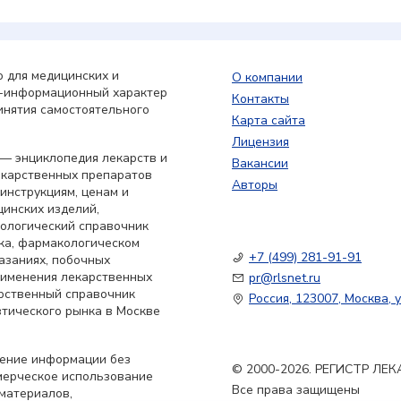
 для медицинских и
О компании
о-информационный характер
Контакты
инятия самостоятельного
Карта сайта
Лицензия
— энциклопедия лекарств и
Вакансии
екарственных препаратов
Авторы
 инструкциям, ценам и
цинских изделий,
кологический справочник
ка, фармакологическом
+7 (499) 281-91-91
азаниях, побочных
применения лекарственных
pr@rlsnet.ru
арственный справочник
Россия, 123007, Москва, у
тического рынка в Москве
нение информации без
© 2000-2026. РЕГИСТР Л
мерческое использование
Все права защищены
материалов,