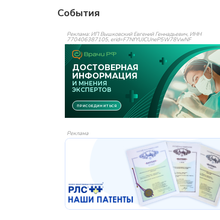
События
Реклама: ИП Вышковский Евгений Геннадьевич, ИНН
770406387105, erid=F7NfYUJCUneP5W78VwNF
Реклама