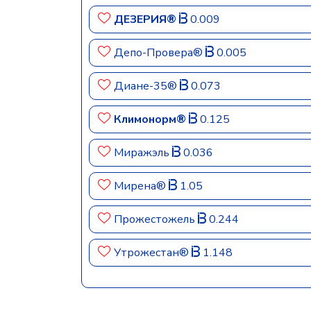
ДЕЗЕРИЯ®
0.009
Депо-Провера®
0.005
Диане-35®
0.073
Климонорм®
0.125
Миражэль
0.036
Мирена®
1.05
Прожестожель
0.244
Утрожестан®
1.148