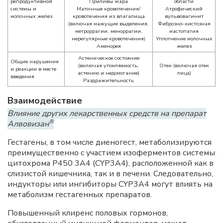
репродуктивной
Приливы жара
области
системы и
Маточные кровотечения/
Атрофический
молочных желез
кровотечения из влагалища
вульвовагинит
(включая мажущие выделения,
Фиброзно-кистозная
метроррагии, меноррагии,
мастопатия
нерегулярные кровотечения)
Уплотнение молочных
Аменорея
желез
Астеническое состояние
Общие нарушения
(включая утомляемость,
Отек (включая отек
и реакции в месте
астению и недомогание)
лица)
введения
Раздражительность
Взаимодействие
Влияние других лекарственных средств на препарат
®
Алвовизан
Гестагены, в том числе диеногест, метаболизируются
преимущественно с участием изоферментов системы
цитохрома P450 3A4 (CYP3A4), расположенной как в
слизистой кишечника, так и в печени. Следовательно,
индукторы или ингибиторы CYP3A4 могут влиять на
метаболизм гестагенных препаратов.
Повышенный клиренс половых гормонов,