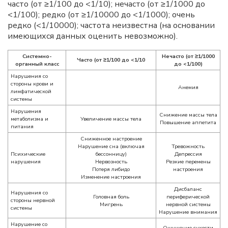
часто (от ≥1/100 до <1/10); нечасто (от ≥1/1000 до
<1/100); редко (от ≥1/10000 до <1/1000); очень
редко (<1/10000); частота неизвестна (на основании
имеющихся данных оценить невозможно).
Системно-
Нечасто (от ≥1/1000
Часто (от ≥1/100 до <1/10
органный класс
до <1/100)
Нарушения со
стороны крови и
Анемия
лимфатической
системы
Нарушения
Снижение массы тела
метаболизма и
Увеличение массы тела
Повышение аппетита
питания
Сниженное настроение
Нарушение сна (включая
Тревожность
Психические
бессонницу)
Депрессия
нарушения
Нервозность
Резкие перемены
Потеря либидо
настроения
Изменение настроения
Дисбаланс
Нарушения со
Головная боль
периферической
стороны нервной
Мигрень
нервной системы
системы
Нарушение внимания
Нарушение со
Ощущение сухости