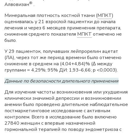
®
Алвовизан
.
Минеральная плотность костной ткани (
МПКТ
)
оценивалась у 21 взрослой пациентки до начала
лечения и через 6 месяцев применения препарата,
снижения среднего показателя
МПКТ
отмечено не
было.
У 29 пациенток, получавших лейпрорелин ацетат
(ЛА), через тот же период времени было отмечено
снижение в среднем на (4,04+4,84)% (Δ между
группами = 4,29%; 95% ДИ: 1,93–6,66; p <0,0003).
Данные по безопасности длительного применения
Для изучения частоты возникновения или ухудшения
клинически значимой депрессии и возникновении
анемии было проведено длительное наблюдательное
постмаркетинговое исследование с активным
контролем. Всего в исследование было включено
27840 женщин с впервые назначенной
гормональной терапией по поводу эндометриоза с