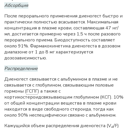
Абсорбция
После перорального применения диеногест быстро и
практически полностью всасывается. Максимальная
концентрация в плазме крови, составляющая 47 нг/
мл, достигается примерно через 1,5 ч после разового
перорального приема. Биодоступность составляет
около 91%. Фармакокинетика диеногеста в дозовом
диапазоне от 1 до 8 мг характеризуется
дозозависимостью.
Распределение
Диеногест связывается с альбумином в плазме и не
связывается с глобулином, связывающим половые
гормоны (
ГСПГ
) а также с
кортикостероидсвязывающим глобулином (КСГ). 10%
от общей концентрации вещества в плазме крови
находится в виде свободного стероида, тогда как
около 90% неспецифически связано с альбумином.
Кажущийся объем распределения диеногеста (V
/F)
d