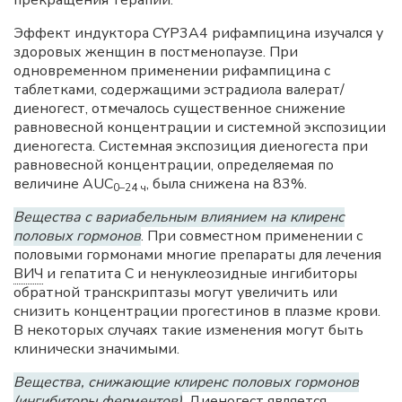
прекращения терапии.
Эффект индуктора CYP3A4 рифампицина изучался у
здоровых женщин в постменопаузе. При
одновременном применении рифампицина с
таблетками, содержащими эстрадиола валерат/
диеногест, отмечалось существенное снижение
равновесной концентрации и системной экспозиции
диеногеста. Системная экспозиция диеногеста при
равновесной концентрации, определяемая по
величине AUC
, была снижена на 83%.
0–24 ч
Вещества с вариабельным влиянием на клиренс
половых гормонов
. При совместном применении с
половыми гормонами многие препараты для лечения
ВИЧ
и гепатита С и ненуклеозидные ингибиторы
обратной транскриптазы могут увеличить или
снизить концентрации прогестинов в плазме крови.
В некоторых случаях такие изменения могут быть
клинически значимыми.
Вещества, снижающие клиренс половых гормонов
(ингибиторы ферментов)
. Диеногест является