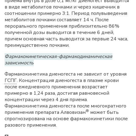
приема внутрь в дозе 0,1 мг/кг диеногест выводится
в виде метаболитов почками и через кишечник в
соотношении примерно 3:1. Период полувыведения
метаболитов почками составляет 14 ч. После
перорального применения приблизительно 86%
полученной дозы выводится в течение 6 дней,
причем основная часть выводится за первые 24 часа,
преимущественно почками.
Фармакокинетическая-фармакодинамическая
зависимость
Фармакокинетика диеногеста не зависит от уровня
ГСПГ
. Концентрация диеногеста в плазме крови
после ежедневного применения возрастает
примерно в 1,24 раза, достигая равновесной
концентрации через 4 дня приема.
Фармакокинетика диеногеста после многократного
®
применения препарата Алвовизан
может быть
спрогнозирована на основе фармакокинетики после
разового применения.