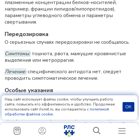
плазменные концентрации белков-носителей,
например, фракции липидов/липопротеидов),
параметры углеводного обмена и параметры
свертывания.
Передозировка
О серьезных случаях передозировки не сообщалось.
Симптомы:
тошнота, рвота, мажущие кровянистые
выделения или метроррагия.
Лечение:
специфического антидота нет, следует
проводить симптоматическое лечение.
Особые указания
При приеме препарата следует соблюдать
Наш сайт использует файлы cookie, чтобы улучшить работу
осторожность в следующих ситуациях: депрессия в
сайта, повысить его эффективность и удобство. Продолжая
ОК
использовать сайт rlsnet.ru, вы соглашаетесь с
политикой
анамнезе, внематочная беременность в анамнезе,
обработки файлов cookie
.
артериальная гипертензия, хроническая сердечная
недостаточность, мигрень с аурой, сахарный диабет
без сосудистых осложнений, гиперлипидемия,
тромбофлебит глубоких вен в анамнезе,
ВТЭ
в