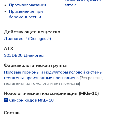
Противопоказания
аптек
Применение при
беременности и
Действующее вещество
Диеногест* (Dienogest*)
ATX
G03DB08 Диеногест
Фармакологическая группа
Половые гормоны и модуляторы половой системы;
гестагены; производные прегнадиена
[Эстрогены,
гестагены; их гомологи и антагонисты]
Нозологическая классификация (МКБ-10)
Список кодов МКБ-10
Состав