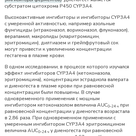
субстратом цитохрома P450 CYP3A4.
Высокоактивные ингибиторы и ингибиторы CYP3A4
с умеренной активностью, например азольные
фунгициды (итраконазол, вориконазол, флуконазол),
верапамил, макролиды (кларитромицин,
эритромицин), дилтиазем и грейпфрутовый сок
могут привести к увеличению концентрации
гестагена в плазме крови.
В одном исследовании, в процессе которого изучался
эффект ингибиторов CYP3A4 (кетоконазола,
эритромицина), концентрации эстрадиола валерата
и диеногеста в плазме крови при равновесной
концентрации были повышены. В случае
одновременного применения с мощным
ингибитором кетоконазолом величина AUC
при
0–24 ч
равновесной концентрации у диеногеста возрастала
в 2,86 раза. При одновременном применении с
умеренным ингибитором CYP3A4 эритромицином
величина AUC
у диеногеста при равновесной
0–24 ч