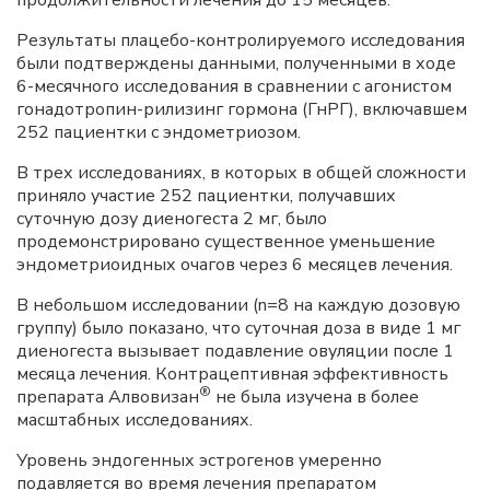
продолжительности лечения до 15 месяцев.
Результаты плацебо-контролируемого исследования
были подтверждены данными, полученными в ходе
6-месячного исследования в сравнении с агонистом
гонадотропин-рилизинг гормона (ГнРГ), включавшем
252 пациентки с эндометриозом.
В трех исследованиях, в которых в общей сложности
приняло участие 252 пациентки, получавших
суточную дозу диеногеста 2 мг, было
продемонстрировано существенное уменьшение
эндометриоидных очагов через 6 месяцев лечения.
В небольшом исследовании (n=8 на каждую дозовую
группу) было показано, что суточная доза в виде 1 мг
диеногеста вызывает подавление овуляции после 1
месяца лечения. Контрацептивная эффективность
®
препарата Алвовизан
не была изучена в более
масштабных исследованиях.
Уровень эндогенных эстрогенов умеренно
подавляется во время лечения препаратом