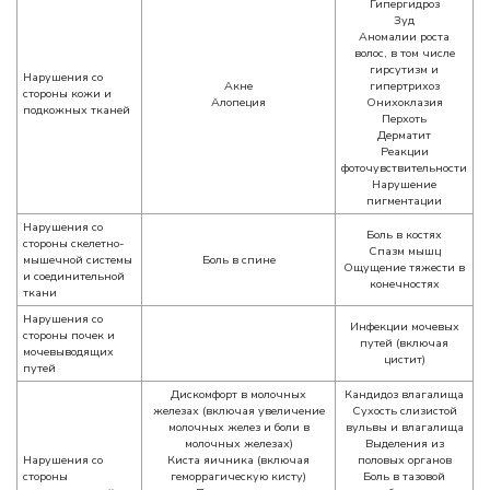
Гипергидроз
Зуд
Аномалии роста
волос, в том числе
гирсутизм и
Нарушения со
Акне
гипертрихоз
стороны кожи и
Алопеция
Онихоклазия
подкожных тканей
Перхоть
Дерматит
Реакции
фоточувствительности
Нарушение
пигментации
Нарушения со
Боль в костях
стороны скелетно-
Спазм мышц
мышечной системы
Боль в спине
Ощущение тяжести в
и соединительной
конечностях
ткани
Нарушения со
Инфекции мочевых
стороны почек и
путей (включая
мочевыводящих
цистит)
путей
Дискомфорт в молочных
Кандидоз влагалища
железах (включая увеличение
Сухость слизистой
молочных желез и боли в
вульвы и влагалища
молочных железах)
Выделения из
Нарушения со
Киста яичника (включая
половых органов
стороны
геморрагическую кисту)
Боль в тазовой