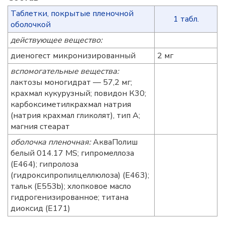
Таблетки, покрытые пленочной
1 табл.
оболочкой
действующее вещество:
диеногест микронизированный
2 мг
вспомогательные вещества:
лактозы моногидрат — 57,2 мг;
крахмал кукурузный; повидон К30;
карбоксиметилкрахмал натрия
(натрия крахмал гликолят), тип А;
магния стеарат
оболочка пленочная:
АкваПолиш
белый 014.17 MS; гипромеллоза
(E464); гипролоза
(гидроксипропилцеллюлоза) (E463);
тальк (E553b); хлопковое масло
гидрогенизированное; титана
диоксид (E171)