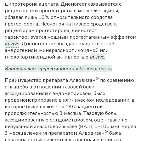
ципротерона ацетата. Диеногест связывается с
рецепторами прогестерона в матке женщины,
обладая лишь 10% относительного сродства
прогестерона. Несмотря на низкое сродство к
рецепторам прогестерона, диеногест
характеризуется мощным прогестагенным эффектом
in vivo
. Диеногест не обладает существенной
андрогенной, минералокортикоидной или
глюкокортикоидной активностью
in vivo.
Клиническая эффективность и безопасность
®
Преимущество препарата Алвовизан
по сравнению
с плацебо в отношении тазовой боли,
ассоциированной с эндометриозом, было
продемонстрировано в клиническом исследовании, в
которое были включены 198 пациенток,
продолжительностью 3 месяца. Тазовую боль,
ассоциированную с эндометриозом, оценивали по
визуальной аналоговой шкале (ВАШ, 0–100 мм). Через
®
3 месяца лечения препаратом Алвовизан
была
показана статистически достоверная разница в