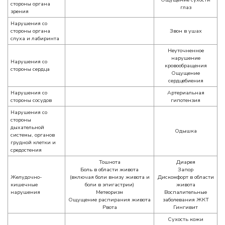
стороны органа
глаз
зрения
Нарушения со
стороны органа
Звон в ушах
слуха и лабиринта
Неуточненное
нарушение
Нарушения со
кровообращения
стороны сердца
Ощущение
сердцебиения
Нарушения со
Артериальная
стороны сосудов
гипотензия
Нарушения со
стороны
дыхательной
Одышка
системы, органов
грудной клетки и
средостения
Тошнота
Диарея
Боль в области живота
Запор
Желудочно-
(включая боли внизу живота и
Дискомфорт в области
кишечные
боли в эпигастрии)
живота
нарушения
Метеоризм
Воспалительные
Ощущение распирания живота
заболевания ЖКТ
Рвота
Гингивит
Сухость кожи