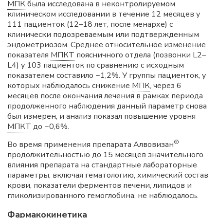
МПК
была исследована в неконтролируемом
клиническом исследовании в течение 12 месяцев у
111 пациенток (12–18 лет, после менархе) с
клинически подозреваемым или подтвержденным
эндометриозом. Среднее относительное изменение
показателя
МПКТ
поясничного отдела (позвонки L2–
L4) у 103 пациенток по сравнению с исходным
показателем составило −1,2%. У группы пациенток, у
которых наблюдалось снижение
МПК
, через 6
месяцев после окончания лечения в рамках периода
продолженного наблюдения данный параметр снова
был измерен, и анализ показал повышение уровня
МПКТ
до −0,6%.
®
Во время применения препарата Алвовизан
продолжительностью до 15 месяцев значительного
влияния препарата на стандартные лабораторные
параметры, включая гематологию, химический состав
крови, показатели ферментов печени, липидов и
гликолизированного гемоглобина, не наблюдалось.
Фармакокинетика