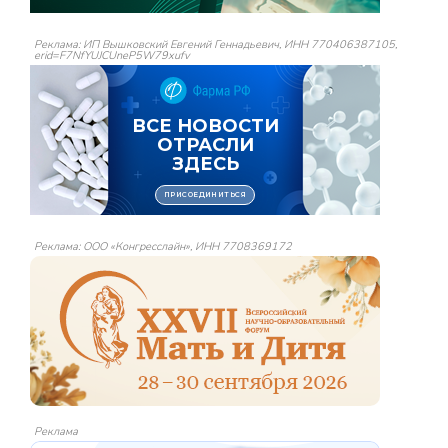
Реклама: ИП Вышковский Евгений Геннадьевич, ИНН 770406387105,
erid=F7NfYUJCUneP5W79xufv
Реклама: ООО «Конгресслайн», ИНН 7708369172
Реклама