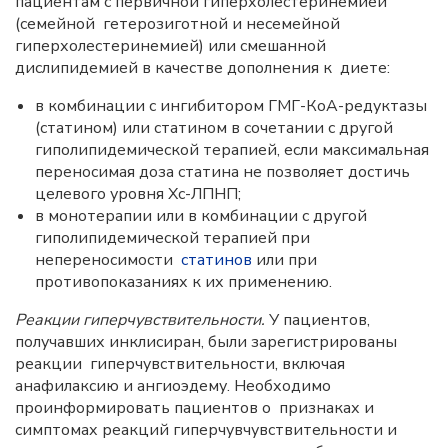
пациентам с первичной гиперхолестеринемией
(семейной гетерозиготной и несемейной
гиперхолестеринемией) или смешанной
дислипидемией в качестве дополнения к диете:
в комбинации с ингибитором ГМГ-КоА-редуктазы
(статином) или статином в сочетании с другой
гиполипидемической терапией, если максимальная
переносимая доза статина не позволяет достичь
целевого уровня Хс-ЛПНП;
в монотерапии или в комбинации с другой
гиполипидемической терапией при
непереносимости
статинов
или при
противопоказаниях к их применению.
Реакции гиперчувствительности.
У пациентов,
получавших инклисиран, были зарегистрированы
реакции гиперчувствительности, включая
анафилаксию и ангиоэдему. Необходимо
проинформировать пациентов о признаках и
симптомах реакций гиперчувчувствительности и