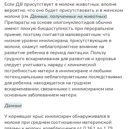
Если ДВ присутствует в молоке животных, вполне
вероятно, что оно будет присутствовать и в женском
молоке (см.
Данные, полученные на животных
).
Препараты на основе олигонуклеотидов обычно
имеют плохую биодоступность при пероральном
приеме, поэтому считается маловероятным, что
низкие уровни инклисирана, присутствующие в
молоке, окажут неблагоприятное влияние на
развитие ребенка в период лактации. Пользу
грудного вскармливания для развития и здоровья
следует учитывать наряду с клинической
потребностью матери в инклисиране и любыми
потенциальными неблагоприятными последствиями
для ребенка, находящегося на грудном
вскармливании, связанными с инклисираном или
основным заболеванием матери.
Данные
У кормящих крыс инклисиран обнаруживался в
молоке при среднем соотношении материнской
плазмы к молоку, колеблющемся от 0,361 до 1,79.