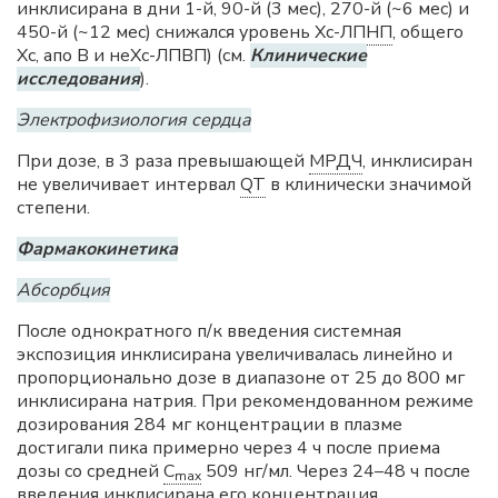
инклисирана в дни 1-й, 90-й (3 мес), 270-й (~6 мес) и
450-й (~12 мес) снижался уровень
Хс-ЛПНП
, общего
Хс
, апо В и неХс-ЛПВП) (см.
Клинические
исследования
).
Электрофизиология сердца
При дозе, в 3 раза превышающей
МРДЧ
, инклисиран
не увеличивает интервал
QT
в клинически значимой
степени.
Фармакокинетика
Абсорбция
После однократного п/к введения системная
экспозиция инклисирана увеличивалась линейно и
пропорционально дозе в диапазоне от 25 до 800 мг
инклисирана натрия. При рекомендованном режиме
дозирования 284 мг концентрации в плазме
достигали пика примерно через 4 ч после приема
дозы со средней
C
509 нг/мл. Через 24–48 ч после
max
введения инклисирана его концентрация