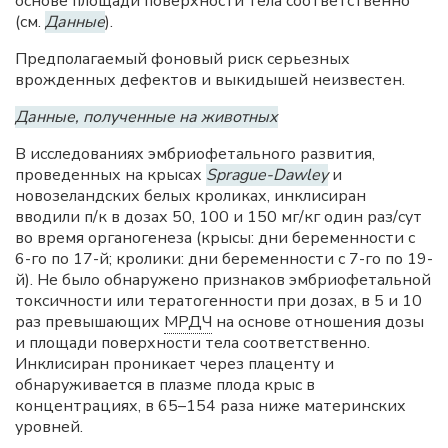
основе площади поверхности тела соответственно
(см.
Данные
).
Предполагаемый фоновый риск серьезных
врожденных дефектов и выкидышей неизвестен.
Данны
е
, полученные на животных
В исследованиях эмбриофетального развития,
проведенных на крысах
Sprague-Dawley
и
новозеландских белых кроликах, инклисиран
вводили п/к в дозах 50, 100 и 150 мг/кг один раз/сут
во время органогенеза (крысы: дни беременности с
6-го по 17-й; кролики: дни беременности с 7-го по 19-
й). Не было обнаружено признаков эмбриофетальной
токсичности или тератогенности при дозах, в 5 и 10
раз превышающих
МРДЧ
на основе отношения дозы
и площади поверхности тела соответственно.
Инклисиран проникает через плаценту и
обнаруживается в плазме плода крыс в
концентрациях, в 65–154 раза ниже материнских
уровней.