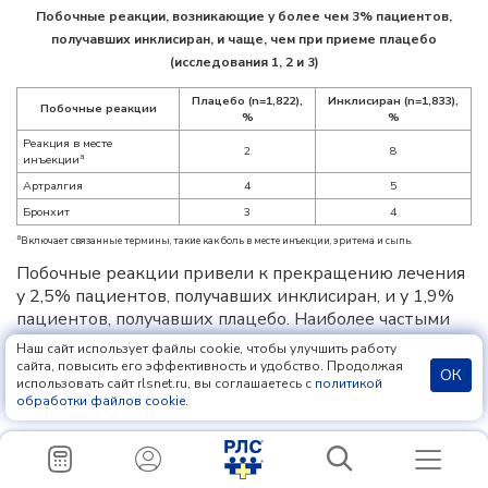
Побочные реакции, возникающие у более чем 3% пациентов,
получавших инклисиран, и чаще, чем при приеме плацебо
(исследования 1, 2 и 3)
Плацебо (n=1,822),
Инклисиран (n=1,833),
Побочные реакции
%
%
Реакция в месте
2
8
a
инъекции
Артралгия
4
5
Бронхит
3
4
a
Включает связанные термины, такие как боль в месте инъекции, эритема и сыпь.
Побочные реакции привели к прекращению лечения
у 2,5% пациентов, получавших инклисиран, и у 1,9%
пациентов, получавших плацебо. Наиболее частыми
побочными реакциями, приводившими к
Наш сайт использует файлы cookie, чтобы улучшить работу
прекращению лечения у пациентов, получавших
сайта, повысить его эффективность и удобство. Продолжая
ОК
использовать сайт rlsnet.ru, вы соглашаетесь с
политикой
инклисиран, были реакции в месте инъекции (0,2 и
обработки файлов cookie
.
0% для инклисирана и плацебо соответственно).
Взаимодействие
Информация отсутствует.