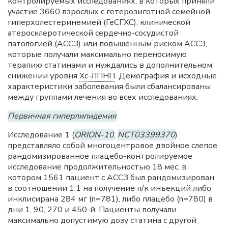
контролируемых исследованиях, в которых приняли
участие 3660 взрослых с гетерозиготной семейной
гиперхолестеринемией (ГеСГХС), клинической
атеросклеротической сердечно-сосудистой
патологией (АССЗ) или повышенным риском АССЗ,
которые получали максимально переносимую
терапию статинами и нуждались в дополнительном
снижении уровня
Хс-ЛПНП
. Демография и исходные
характеристики заболевания были сбалансированы
между группами лечения во всех исследованиях.
Первичная гиперлипидемия
Исследование 1 (
ORION-10
,
NCT03399370
)
представляло собой многоцентровое двойное слепое
рандомизированное плацебо-контролируемое
исследование продолжительностью 18 мес, в
котором 1561 пациент с АССЗ был рандомизирован
в соотношении 1:1 на получение п/к инъекций либо
инклисирана 284 мг (n=781), либо плацебо (n=780) в
дни 1, 90, 270 и 450-й. Пациенты получали
максимально допустимую дозу статина с другой