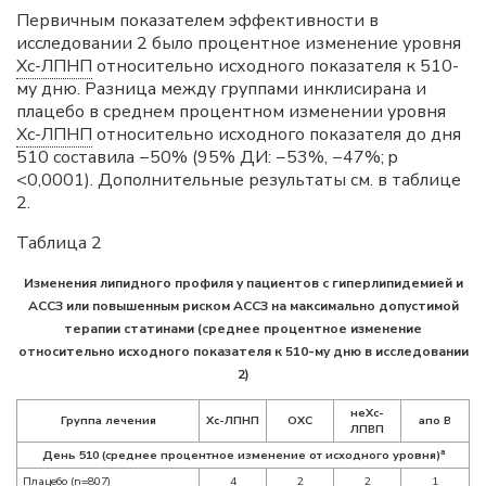
Первичным показателем эффективности в
исследовании 2 было процентное изменение уровня
Хс-ЛПНП
относительно исходного показателя к 510-
му дню. Разница между группами инклисирана и
плацебо в среднем процентном изменении уровня
Хс-ЛПНП
относительно исходного показателя до дня
510 составила −50% (95% ДИ: −53%, −47%; p
<0,0001). Дополнительные результаты см. в таблице
2.
Таблица 2
Изменения липидного профиля у пациентов с гиперлипидемией и
АССЗ или повышенным риском АССЗ на максимально допустимой
терапии статинами (среднее процентное изменение
относительно исходного показателя к 510-му дню в исследовании
2)
неХс-
Группа лечения
Хс-ЛПНП
ОХС
апо B
ЛПВП
a
День 510 (среднее процентное изменение от исходного уровня)
Плацебо (n=807)
4
2
2
1