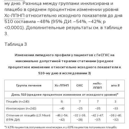
му дню. Разница между группами инклисирана и
плацебо в среднем процентном изменении уровня
Хс-ЛПНП
относительно исходного показателя до дня
510 составила −48% (95% ДИ: −54%, −42%; p
<0,0001). Дополнительные результаты см. в таблице
3.
Таблица 3
Изменения липидного профиля у пациентов с
ГеСГХС
на
максимально допустимой терапии статинами (среднее
процентное изменение относительно исходного показателя к
510-му дню в исследовании 3)
неХс-
Группа лечения
Хс-ЛПНП
ОХС
апо B
ЛПВП
a
День 510 (среднее процентное изменение от исходного уровня)
Плацебо (n=240)
8
7
7
3
Инклисиран (n=242)
−40
−25
−35
−33
Отличие от плацебо (
LS Mean
)
−48 (−54,
−32 (−36,
−42 (−47,
−36 (−40,
(95% ДИ)
−42)
−28)
−37)
−32)
a
У 4,5% пациентов, получавших инклисиран, и у 4,6% пациентов, получавших плацебо,