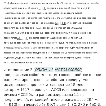
a
У 11,5% пациентов, получавших инклисиран, и у 14,6% пациентов, получавших плацебо,
отсутствовали данные об уровне
ЛПНП
в первичной конечной точке (день 510-й).
Недостающие данные были замещены с использованием контролируемой
модифицированной множественной подстановки для учета соблюдения предписанного
режима терапии. Процентное изменение уровня
Хс-ЛПНП
относительно исходного
показателя оценивалось с помощью ковариационного анализа (
Analysis of
covariance, ANCOVA
) с фиксированным эффектом для группы лечения и исходным
показателем
Хс-ЛПНП
в качестве ковариаты. Другие конечные точки были
проанализированы с использованием смешанной модели повторных измерений (
mixed
model repeated measures, MMRM
) с фиксированными эффектами для группы лечения,
посещения, взаимодействия между лечением и посещением, а также исходного показателя.
Недостающие данные были замещены с использованием контролируемой модели,
учитывающей механизм выбывания.
Исследование 2 (
ORION-11
,
NCT03400800
)
представляло собой многоцентровое двойное слепое
рандомизированное плацебо-контролируемое
исследование продолжительностью 18 мес, в
котором 1617 взрослых с АССЗ или повышенным
риском АССЗ были рандомизированы 1:1 на
получение п/к инъекций инклисирана в дозе 284 мг
(n=810) или плацебо (n=807) в дни 1, 90, 270 и 450-й.