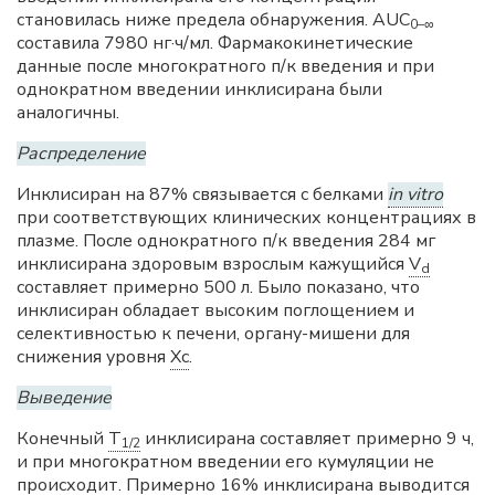
становилась ниже предела обнаружения. AUC
0–∞
составила 7980 нг·ч/мл. Фармакокинетические
данные после многократного п/к введения и при
однократном введении инклисирана были
аналогичны.
Распределение
Инклисиран на 87% связывается с белками
in vitro
при соответствующих клинических концентрациях в
плазме. После однократного п/к введения 284 мг
инклиcирана здоровым взрослым кажущийся
V
d
составляет примерно 500 л. Было показано, что
инклиcиран обладает высоким поглощением и
селективностью к печени, органу-мишени для
снижения уровня
Хс
.
Выведение
Конечный
T
инклиcирана составляет примерно 9 ч,
1/2
и при многократном введении его кумуляции не
происходит. Примерно 16% инклиcирана выводится