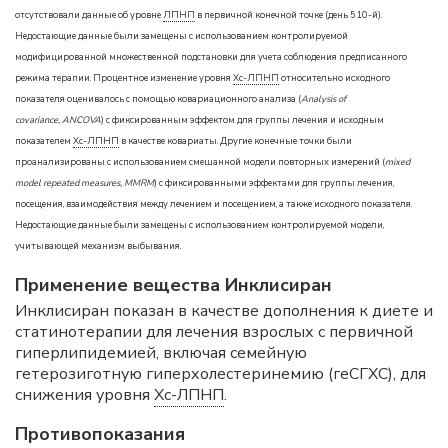
отсутствовали данные об уровне
ЛПНП
в первичной конечной точке (день 510-й).
Недостающие данные были замещены с использованием контролируемой
модифицированной множественной подстановки для учета соблюдения предписанного
режима терапии. Процентное изменение уровня
Хс-ЛПНП
относительно исходного
показателя оценивалось с помощью ковариационного анализа (
Analysis of
covariance, ANCOVA
) с фиксированным эффектом для группы лечения и исходным
показателем
Хс-ЛПНП
в качестве ковариаты. Другие конечные точки были
проанализированы с использованием смешанной модели повторных измерений (
mixed
model repeated measures, MMRM
) с фиксированными эффектами для группы лечения,
посещения, взаимодействия между лечением и посещением, а также исходного показателя.
Недостающие данные были замещены с использованием контролируемой модели,
учитывающей механизм выбывания.
Применение вещества Инклисиран
Инклисиран показан в качестве дополнения к диете и
статинотерапии для лечения взрослых с первичной
гиперлипидемией, включая семейную
гетерозиготную гиперхолестеринемию (геСГХС), для
снижения уровня
Хс-ЛПНП
.
Противопоказания