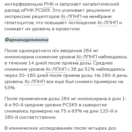
интерференции
РНК
и запускает каталитический
распад иРНК PCSK9. Это усиливает рециклинг и
экспрессию рецепторов
Хс-ЛПНП
на мембране
гепатоцитов, что повышает поглощение
Хс-ЛПНП
и
снижает их уровень в кровотоке.
Фармакодинамика
После однократного п/к введения 284 мг
инклисирана снижение уровня
Хс-ЛПНП
наблюдалось
в течение 14 дней после приема дозы. Среднее
снижение уровня
Хс-ЛПНП
с 38 до 51% наблюдалось
через 30–180 дней после приема дозы. На 180-й день
уровень
Хс-ЛПНП
все еще был снижен примерно на
53%.
После применения дозы 284 мг инклисирана в дни 1-
й и 90-й средние уровни PCSK9 в сыворотке
снижались примерно на 75 и 69% на дни 120-й и
180-й соответственно.
В клинических исследованиях после четырех доз