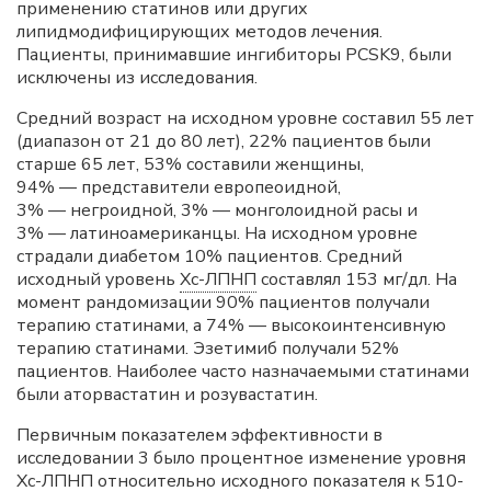
применению статинов или других
липидмодифицирующих методов лечения.
Пациенты, принимавшие ингибиторы PCSK9, были
исключены из исследования.
Средний возраст на исходном уровне составил 55 лет
(диапазон от 21 до 80 лет), 22% пациентов были
старше 65 лет, 53% составили женщины,
94% — представители европеоидной,
3% — негроидной, 3% — монголоидной расы и
3% — латиноамериканцы. На исходном уровне
страдали диабетом 10% пациентов. Средний
исходный уровень
Хс-ЛПНП
составлял 153 мг/дл. На
момент рандомизации 90% пациентов получали
терапию статинами, а 74% — высокоинтенсивную
терапию статинами. Эзетимиб получали 52%
пациентов. Наиболее часто назначаемыми статинами
были аторвастатин и розувастатин.
Первичным показателем эффективности в
исследовании 3 было процентное изменение уровня
Хс-ЛПНП
относительно исходного показателя к 510-