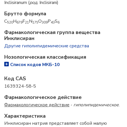
Inclisiranum (
род.
Inclisirani)
Брутто формула
C
H
F
N
O
P
S
520
679
21
175
309
43
6
Фармакологическая группа вещества
Инклисиран
Другие гиполипидемические средства
Нозологическая классификация
Список кодов МКБ-10
Код CAS
1639324-58-5
Фармакологическое действие
Фармакологическое действие
-
гиполипидемическое
.
Характеристика
Инклисиран натрия представляет собой малую