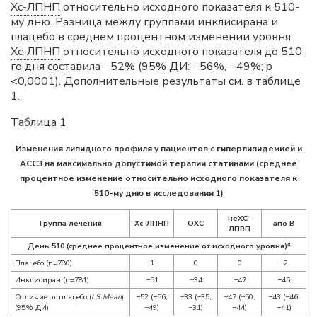
Хс-ЛПНП
относительно исходного показателя к 510-
му дню. Разница между группами инклисирана и
плацебо в среднем процентном изменении уровня
Хс-ЛПНП
относительно исходного показателя до 510-
го дня составила −52% (95% ДИ: −56%, −49%; p
<0,0001). Дополнительные результаты см. в таблице
1.
Таблица 1
Изменения липидного профиля у пациентов с гиперлипидемией и
АССЗ на максимально допустимой терапии статинами (среднее
процентное изменение относительно исходного показателя к
510-му дню в исследовании 1)
неХС-
Группа лечения
Хс-ЛПНП
ОХС
апо B
ЛПВП
a
День 510 (среднее процентное изменение от исходного уровня)
Плацебо (n=780)
1
0
0
−2
Инклисиран (n=781)
−51
−34
−47
−45
Отличие от плацебо (
LS Mean
)
−52 (−56,
−33 (−35,
−47 (−50,
−43 (−46,
(95% ДИ)
−49)
−31)
−44)
−41)