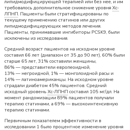
липидмодифицирующей терапией или без нее, и им
требовалось дополнительное снижение уровня
Хс-
ЛПНП
. Пациенты были стратифицированы по
текущему применению статинов или других
липидмодифицирующих методов лечения.
Пациенты, принимавшие ингибиторы PCSK9, были
исключены из исследования.
Средний возраст пациентов на исходном уровне
составил 66 лет (диапазон от 35 до 90 лет), 60% были
старше 65 лет, 31% составили женщины,
86% — представители европеоидной,
13% — негроидной, 1% — монголоидной расы и
14% — латиноамериканцы. На исходном уровне
страдали диабетом 45% пациентов. Средний
исходный уровень
Хс-ЛПНП
составил 105 мг/дл. На
момент рандомизации 89% пациентов получали
терапию статинами, а 69% — высокоинтенсивную
терапию статинами.
Первичным показателем эффективности в
исследовании 1 было процентное изменение уровня