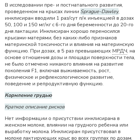
В исследовании пре- и постнатального развития,
проведенном на крысах линии
Sprague-Dawley
,
инклисиран вводили 1 раз/сут п/к инъекцией в дозах
50, 100 и 150 мг/кг с 6-го дня беременности до 20-го
дня лактации. Инклисиран хорошо переносился
крысами-матерями, без каких-либо признаков
материнской токсичности и влияния на материнскую
функцию. При дозах, в 5 раз превышающих
МРДЧ
, на
основе отношения дозы и площади поверхности тела,
не было отмечено никакого влияния на развитие
поколения F1, включая выживаемость, рост,
физическое и рефлексологическое развитие,
поведение и репродуктивную функцию.
Кормление грудью
Краткое описание рисков
Нет информации о присутствии инклисирана в
женском молоке, влиянии на грудного ребенка или
выработку молока. Инклисиран присутствовал в
молоке лактирующих крыс во всех группах по дозам.