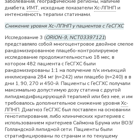
заболевания, географические регионы, наличие
диабета,
ИМТ
, исходные показатели
Хс-ЛПНП
и
интенсивность терапии статинами.
Снижение уровня
Хс-ЛПНП
у пациентов с ГеСГХС
Исследование 3 (
ORION-9, NCT03397121
)
представляло собой многоцентровое двойное слепое
рандомизированное плацебо-контролируемое
исследование продолжительностью 18 мес, в
котором 482 пациента с ГеСГХС были
рандомизированы 1:1 на получение п/к инъекций
инклисирана 284 мг (n=242) или плацебо (n=240) в в
дни 1, 90, 270 и 450-й. Пациенты с ГеСГХС получали
максимально допустимую дозу статина с другой
липидмодифицирующей терапией или без нее, и им
требовалось дополнительное снижение уровня
Хс-
ЛПНП
. Диагноз ГеСГХС был поставлен на основании
генотипирования, либо клинических критериев с
использованием критериев Саймона Брума или ВОЗ/
Голландской липидной сети. Пациенты были
стратифицированы по странам и по текущему