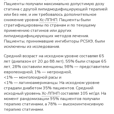
Пациенты получали максимально допустимую дозу
статина с другой липидмодифицирующей терапией
или без нее, и им требовалось дополнительное
снижение уровня
Хс-ЛПНП
. Пациенты были
стратифицированы по странам и по текущему
применению статинов или других
липидмодифицирующих методов лечения.
Пациенты, принимавшие ингибиторы PCSK9, были
исключены из исследования.
Средний возраст на исходном уровне составлял 65
лет (диапазон от 20 до 88 лет), 55% были старше 65
лет, 28% составили женщины, 98% — представители
европеоидной, 1% — негроидной,
<1% — монголоидной расы и
<1% — латиноамериканцы. На исходном уровне
страдали диабетом 35% пациентов. Средний
исходный уровень
Хс-ЛПНП
составлял 105 мг/дл. На
момент рандомизации 95% пациентов получали
терапию статинами, а 78% — высокоинтенсивную
терапию статинами.