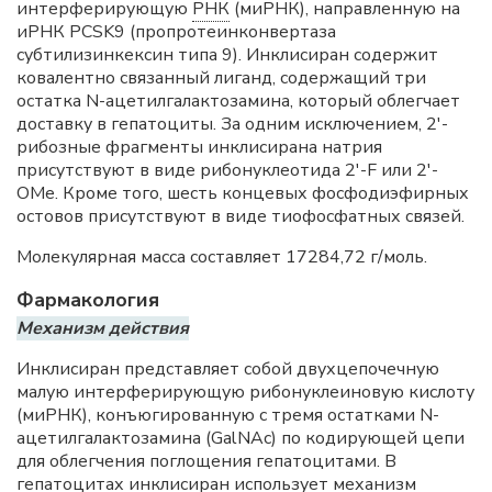
интерферирующую
РНК
(миРНК), направленную на
иРНК PCSK9 (пропротеинконвертаза
субтилизинкексин типа 9). Инклисиран содержит
ковалентно связанный лиганд, содержащий три
остатка N-ацетилгалактозамина, который облегчает
доставку в гепатоциты. За одним исключением, 2'-
рибозные фрагменты инклисирана натрия
присутствуют в виде рибонуклеотида 2'-F или 2'-
OMe. Кроме того, шесть концевых фосфодиэфирных
остовов присутствуют в виде тиофосфатных связей.
Молекулярная масса составляет 17284,72 г/моль.
Фармакология
Механизм действия
Инклисиран представляет собой двухцепочечную
малую интерферирующую рибонуклеиновую кислоту
(миРНК), конъюгированную с тремя остатками N-
ацетилгалактозамина (GalNAc) по кодирующей цепи
для облегчения поглощения гепатоцитами. В
гепатоцитах инклисиран использует механизм