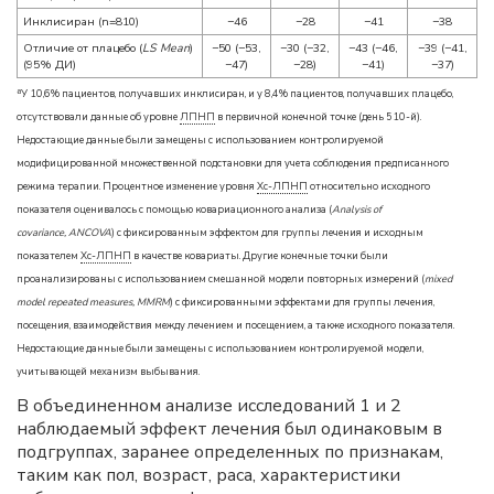
Инклисиран (n=810)
−46
−28
−41
−38
Отличие от плацебо (
LS Mean
)
−50 (−53,
−30 (−32,
−43 (−46,
−39 (−41,
(95% ДИ)
−47)
−28)
−41)
−37)
a
У 10,6% пациентов, получавших инклисиран, и у 8,4% пациентов, получавших плацебо,
отсутствовали данные об уровне
ЛПНП
в первичной конечной точке (день 510-й).
Недостающие данные были замещены с использованием контролируемой
модифицированной множественной подстановки для учета соблюдения предписанного
режима терапии. Процентное изменение уровня
Хс-ЛПНП
относительно исходного
показателя оценивалось с помощью ковариационного анализа (
Analysis of
covariance, ANCOVA
) с фиксированным эффектом для группы лечения и исходным
показателем
Хс-ЛПНП
в качестве ковариаты. Другие конечные точки были
проанализированы с использованием смешанной модели повторных измерений (
mixed
model repeated measures, MMRM
) с фиксированными эффектами для группы лечения,
посещения, взаимодействия между лечением и посещением, а также исходного показателя.
Недостающие данные были замещены с использованием контролируемой модели,
учитывающей механизм выбывания.
В объединенном анализе исследований 1 и 2
наблюдаемый эффект лечения был одинаковым в
подгруппах, заранее определенных по признакам,
таким как пол, возраст, раса, характеристики