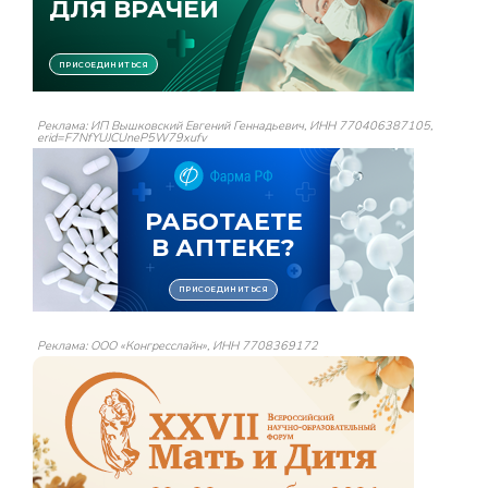
Реклама: ИП Вышковский Евгений Геннадьевич, ИНН 770406387105,
erid=F7NfYUJCUneP5W79xufv
Реклама: ООО «Конгресслайн», ИНН 7708369172