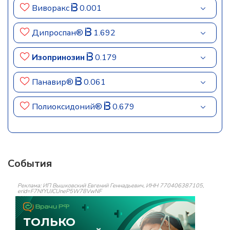
Виворакс
0.001
Дипроспан®
1.692
Изопринозин
0.179
Панавир®
0.061
Полиоксидоний®
0.679
События
Реклама: ИП Вышковский Евгений Геннадьевич, ИНН 770406387105,
erid=F7NfYUJCUneP5W78VwNF