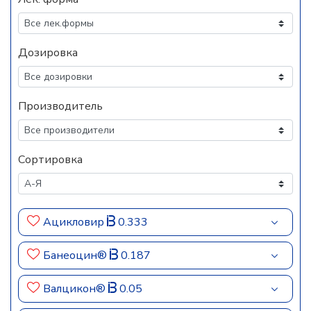
Дозировка
Производитель
Сортировка
Ацикловир
0.333
Банеоцин®
0.187
Валцикон®
0.05