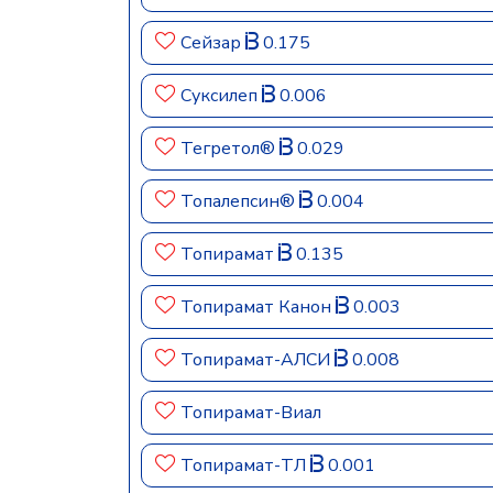
Сейзар
0.175
Суксилеп
0.006
Тегретол®
0.029
Топалепсин®
0.004
Топирамат
0.135
Топирамат Канон
0.003
Топирамат-АЛСИ
0.008
Топирамат-Виал
Топирамат-ТЛ
0.001