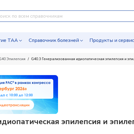
гие ТАА
Справочник болезней
Продукты и серви
G40 Эпилепсия
G40.3 Генерализованная идиопатическая эпилепсия и эп
идиопатическая эпилепсия и эпиле