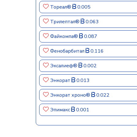
Тореал®
0.005
Трилептал®
0.063
Файкомпа®
0.087
Фенобарбитал
0.116
Эксалиеф®
0.002
Энкорат
0.013
Энкорат хроно®
0.022
Эпимакс
0.001