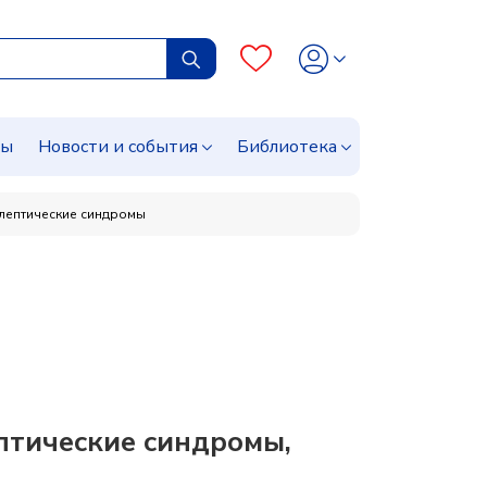
сы
Новости и события
Библиотека
илептические синдромы
птические синдромы,