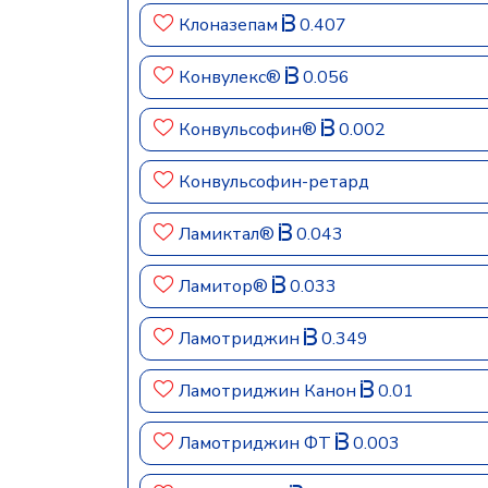
Клоназепам
0.407
Конвулекс®
0.056
Конвульсофин®
0.002
Конвульсофин-ретард
Ламиктал®
0.043
Ламитор®
0.033
Ламотриджин
0.349
Ламотриджин Канон
0.01
Ламотриджин ФТ
0.003