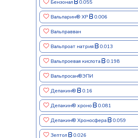
Бензонал
0.055
Вальпарин® ХР
0.006
Вальправван
Вальпроат натрия
0.013
Вальпроевая кислота
0.198
Вальпросан®ЭПИ
Депакин®
0.16
Депакин® хроно
0.081
Депакин® Хроносфера
0.059
Зептол
0.026