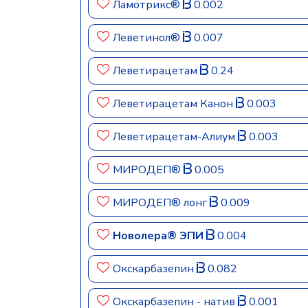
Ламотрикс®
0.002
Леветинол®
0.007
Леветирацетам
0.24
Леветирацетам Канон
0.003
Леветирацетам-Алиум
0.003
МИРОДЕП®
0.005
МИРОДЕП® лонг
0.009
Новолера® ЭПИ
0.004
Окскарбазепин
0.082
Окскарбазепин - натив
0.001