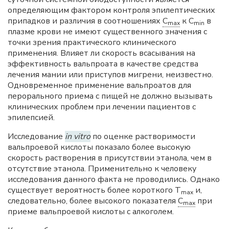
определяющим фактором контроля эпилептических
припадков и различия в соотношениях
C
к C
в
max
min
плазме крови не имеют существенного значения с
точки зрения практического клинического
применения. Влияет ли скорость всасывания на
эффективность вальпроата в качестве средства
лечения мании или приступов мигрени, неизвестно.
Одновременное применение вальпроатов для
перорального приема с пищей не должно вызывать
клинических проблем при лечении пациентов с
эпилепсией.
Исследование
in vitro
по оценке растворимости
вальпроевой кислоты показало более высокую
скорость растворения в присутствии этанола, чем в
отсутствие этанола. Применительно к человеку
исследования данного факта не проводились. Однако
существует вероятность более короткого T
и,
max
следовательно, более высокого показателя
C
при
max
приеме вальпроевой кислоты с алкоголем.