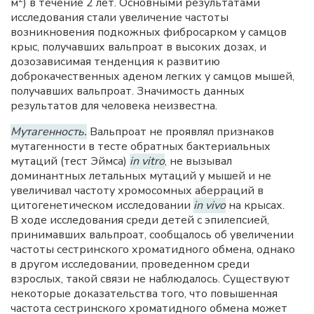
м
) в течение 2 лет. Основными результатами
исследования стали увеличение частоты
возникновения подкожных фибросарком у самцов
крыс, получавших вальпроат в высоких дозах, и
дозозависимая тенденция к развитию
доброкачественных аденом легких у самцов мышей,
получавших вальпроат. Значимость данных
результатов для человека неизвестна.
Мутагенность.
Вальпроат не проявлял признаков
мутагенности в тесте обратных бактериальных
мутаций (тест Эймса)
in vitro
, не вызывал
доминантных летальных мутаций у мышей и не
увеличивал частоту хромосомных аберраций в
цитогенетическом исследовании
in vivo
на крысах.
В ходе исследования среди детей с эпилепсией,
принимавших вальпроат, сообщалось об увеличении
частоты сестринского хроматидного обмена, однако
в другом исследовании, проведенном среди
взрослых, такой связи не наблюдалось. Существуют
некоторые доказательства того, что повышенная
частота сестринского хроматидного обмена может