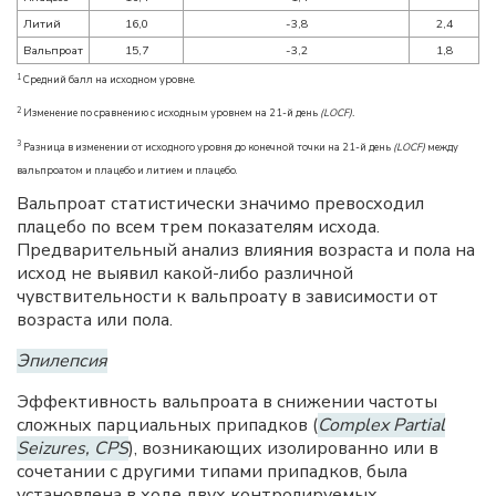
Литий
16,0
-3,8
2,4
Вальпроат
15,7
-3,2
1,8
1
Средний балл на исходном уровне.
2
Изменение по сравнению с исходным уровнем на 21-й день
(LOCF).
3
Разница в изменении от исходного уровня до конечной точки на 21-й день
(LOCF)
между
вальпроатом и плацебо и литием и плацебо.
Вальпроат статистически значимо превосходил
плацебо по всем трем показателям исхода.
Предварительный анализ влияния возраста и пола на
исход не выявил какой-либо различной
чувствительности к вальпроату в зависимости от
возраста или пола.
Эпилепсия
Эффективность вальпроата в снижении частоты
сложных парциальных припадков (
Complex Partial
Seizures, CPS
), возникающих изолированно или в
сочетании с другими типами припадков, была
установлена в ходе двух контролируемых