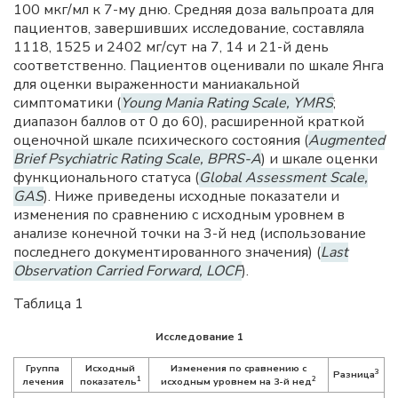
100 мкг/мл к 7-му дню. Средняя доза вальпроата для
пациентов, завершивших исследование, составляла
1118, 1525 и 2402 мг/сут на 7, 14 и 21-й день
соответственно. Пациентов оценивали по шкале Янга
для оценки выраженности маниакальной
симптоматики (
Young Mania Rating Scale, YMRS
;
диапазон баллов от 0 до 60), расширенной краткой
оценочной шкале психического состояния (
Augmented
Brief Psychiatric Rating Scale, BPRS-A
) и шкале оценки
функционального статуса (
Global Assessment Scale,
GAS
). Ниже приведены исходные показатели и
изменения по сравнению с исходным уровнем в
анализе конечной точки на 3-й нед (использование
последнего документированного значения) (
Last
Observation Carried Forward, LOCF
).
Таблица 1
Исследование 1
Группа
Исходный
Изменения по сравнению с
3
Разница
1
2
лечения
показатель
исходным уровнем на 3-й нед