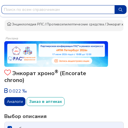
Энциклопедия РЛС
/
Противоэпилептические средства
/
Энкорат хр
Реклама
®
Энкорат хроно
(Encorate
chrono)
0.022 ‰
Аналоги
Заказ в аптеках
Выбор описания