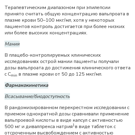
Терапевтическим диапазоном при эпилепсии
принято считать общую концентрацию вальпроата в
плазме крови 50–100 мкг/мл, хотя у некоторых
пациентов контроль достигается при более низких
или более высоких концентрациях.
Мания
В плацебо-контролируемых клинических
исследованиях острой мании пациенты получали
дозы вальпроата до достижения клинического ответа
с C
в плазме крови от 50 до 125 мкг/мл.
min
Фармакокинетика
Всасывание/биодоступность
В рандомизированном перекрестном исследовании с
приемом однократной дозы сравнивали применение
вальпроевой кислоты в виде капсул с активностью
1
500 мг и дивалпрекса натрия
в виде таблеток с
отсроченным высвобождением с активностью