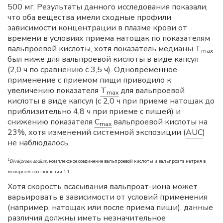
500 мг. Результаты данного исследования показали,
что оба вещества имели сходные профили
зависимости концентрации в плазме крови от
времени в условиях приема натощак по показателям
вальпроевой кислоты, хотя показатель медианы T
max
был ниже для вальпроевой кислоты в виде капсул
(2,0 ч по сравнению с 3,5 ч). Одновременное
применение с приемом пищи приводило к
увеличению показателя
T
для вальпроевой
max
кислоты в виде капсул (с 2,0 ч при приеме натощак до
приблизительно 4,8 ч при приеме с пищей) и
снижению показателя
C
вальпроевой кислоты на
max
23%, хотя изменений системной экспозиции (
AUC
)
не наблюдалось.
1
Divalproex sodium
, комплексное соединение вальпроевой кислоты и вальпроата натрия в
молярном соотношении 1:1.
Хотя скорость всасывания вальпроат-иона может
варьировать в зависимости от условий применения
(например, натощак или после приема пищи), данные
различия должны иметь незначительное