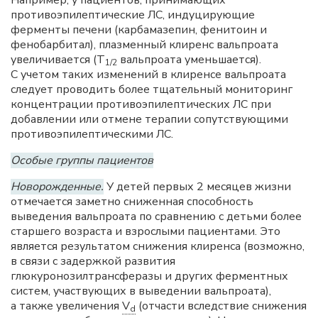
Например, у пациентов, принимающих
противоэпилептические ЛС, индуцирующие
ферменты печени (карбамазепин, фенитоин и
фенобарбитал), плазменный клиренс вальпроата
увеличивается (T
вальпроата уменьшается).
1/2
С учетом таких изменений в клиренсе вальпроата
следует проводить более тщательный мониторинг
концентрации противоэпилептических ЛС при
добавлении или отмене терапии сопутствующими
противоэпилептическими ЛС.
Особые группы пациентов
Новорожденные.
У детей первых 2 месяцев жизни
отмечается заметно сниженная способность
выведения вальпроата по сравнению с детьми более
старшего возраста и взрослыми пациентами. Это
является результатом снижения клиренса (возможно,
в связи с задержкой развития
глюкуронозилтрансферазы и других ферментных
систем, участвующих в выведении вальпроата),
а также увеличения
V
(отчасти вследствие снижения
d