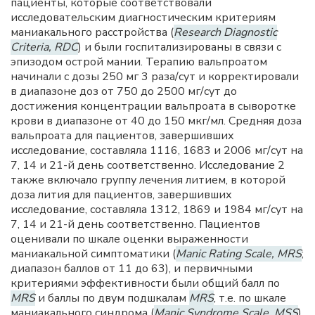
пациенты, которые соответствовали
исследовательским диагностическим критериям
маниакального расстройства (
Research Diagnostic
Criteria, RDC
) и были госпитализированы в связи с
эпизодом острой мании. Терапию вальпроатом
начинали с дозы 250 мг 3 раза/сут и корректировали
в диапазоне доз от 750 до 2500 мг/сут до
достижения концентрации вальпроата в сыворотке
крови в диапазоне от 40 до 150 мкг/мл. Средняя доза
вальпроата для пациентов, завершивших
исследование, составляла 1116, 1683 и 2006 мг/сут на
7, 14 и 21-й день соответственно. Исследование 2
также включало группу лечения литием, в которой
доза лития для пациентов, завершивших
исследование, составляла 1312, 1869 и 1984 мг/сут на
7, 14 и 21-й день соответственно. Пациентов
оценивали по шкале оценки выраженности
маниакальной симптоматики (
Manic Rating Scale, MRS
;
диапазон баллов от 11 до 63), и первичными
критериями эффективности были общий балл по
MRS
и баллы по двум подшкалам
MRS
, т.е. по шкале
маниакального синдрома (
Manic Syndrome Scale, MSS
)