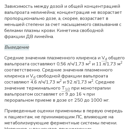
Зависимость между дозой и общей концентрацией
вальпроата нелинейна; концентрация не возрастает
пропорционально дозе, а, скорее, возрастает в
меньшей степени за счет насыщаемого связывания с
белками плазмы крови. Кинетика свободной
фракции ДВ линейна.
Выведение
Средние значения плазменного клиренса и
V
общего
d
2
2
вальпроата составляют 0,56 л/ч/1,73 м
и 11 л/1,73 м
соответственно. Средние значения плазменного
клиренса и
V
свободной фракции вальпроата
d
2
2
составляют 4,6 л/ч/1,73 м
и 92 л/1,73 м
. Среднее
значение терминального
T
при монотерапии
1/2
вальпроатом составляет от 9 до 16 ч при
пероральном приеме в дозе от 250 до 1000 мг.
Приведенные оценки применимы в первую очередь
к пациентам, не принимающим ЛС, влияющие на
метаболизирующие ферментные системы печени.