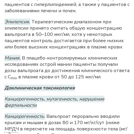
пациентов с гиперлипидемией, а также у пациентов с
заболеваниями печени и почек.
Эпилепсия.
Терапевтическим диапазоном при
эпилепсии принято считать общую концентрацию
вальпроата в 50–100 мкг/мл, хотя у некоторых
пациентов контроль достигается при более низких
или более высоких концентрациях в плазме крови.
Мания.
В плацебо-контролируемых клинических
исследованиях острой мании пациенты получали
дозы вальпроата до достижения клинического ответа
с C
в плазме крови от 50 до 125 мкг/мл.
min
Доклиническая токсикология
Канцерогенность, мутагенность, нарушение
фертильности
Канцерогенность.
Вальпроат перорально вводили
крысам и мышам в дозах 80 и 170 мг/кг/сут (ниже
МРДЧ
в пересчете на площадь поверхности тела (мг/
2