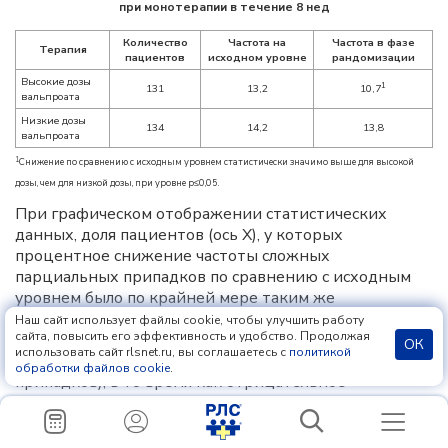
при монотерапии в течение 8 нед
Количество
Частота на
Частота в фазе
Терапия
пациентов
исходном уровне
рандомизации
Высокие дозы
1
131
13,2
10,7
вальпроата
Низкие дозы
134
14,2
13,8
вальпроата
1
Снижение по сравнению с исходным уровнем статистически значимо выше для высокой
дозы, чем для низкой дозы, при уровне p≤0,05.
При графическом отображении статистических
данных, доля пациентов (ось X), у которых
процентное снижение частоты сложных
парциальных припадков по сравнению с исходным
уровнем было по крайней мере таким же
значительным, как и показатели по оси Y, при
Наш сайт использует файлы cookie, чтобы улучшить работу
сайта, повысить его эффективность и удобство. Продолжая
монотерапии. Положительное процентное снижение
ОК
использовать сайт rlsnet.ru, вы соглашаетесь с
политикой
указывает на улучшение (т.е. на снижение частоты
обработки файлов cookie
.
припадков), в то время как отрицательное
процентное снижение указывает на ухудшение.
Таким образом, при таком отображении кривая
более эффективного лечения смещается влево по