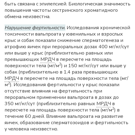
быть связана с эпилепсией. Биологическая значимость
повышения частоты сестринского хроматидного
обмена неизвестна.
Нарушение фертильности.
Исследования хронической
токсичности вальпроата у ювенильных и взрослых
крыс и собак показали снижение сперматогенеза и
атрофию яичек при пероральных дозах 400 мг/кг/сут
или выше у крыс (приблизительно равных или
превышающих
МРДЧ
в пересчете на площадь
2
поверхности тела (мг/м
) и 150 мг/кг/сут или выше у
собак (приблизительно в 1,4 раза превышающих
МРДЧ
в пересчете на площадь поверхности тела (мг/
2
м
). Исследования фертильности у крыс показали
отсутствие влияния на фертильность при
пероральном применении вальпроата в дозах до
350 мг/кг/сут (приблизительно равных
МРДЧ
в
2
пересчете на площадь поверхности тела (мг/м
) в
течение 60 дней. Влияние вальпроата на развитие
яичек, образование сперматозоидов и фертильность
у человека неизвестно.