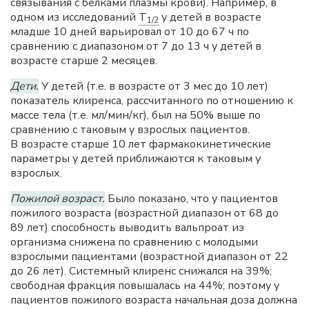
связывания с белками плазмы крови). Например, в
одном из исследований
T
у детей в возрасте
1/2
младше 10 дней варьировал от 10 до 67 ч по
сравнению с диапазоном от 7 до 13 ч у детей в
возрасте старше 2 месяцев.
Дети.
У детей (т.е. в возрасте от 3 мес до 10 лет)
показатель клиренса, рассчитанного по отношению к
массе тела (т.е. мл/мин/кг), был на 50% выше по
сравнению с таковым у взрослых пациентов.
В возрасте старше 10 лет фармакокинетические
параметры у детей приближаются к таковым у
взрослых.
Пожилой возраст.
Было показано, что у пациентов
пожилого возраста (возрастной диапазон от 68 до
89 лет) способность выводить вальпроат из
организма снижена по сравнению с молодыми
взрослыми пациентами (возрастной диапазон от 22
до 26 лет). Системный клиренс снижался на 39%;
свободная фракция повышалась на 44%; поэтому у
пациентов пожилого возраста начальная доза должна