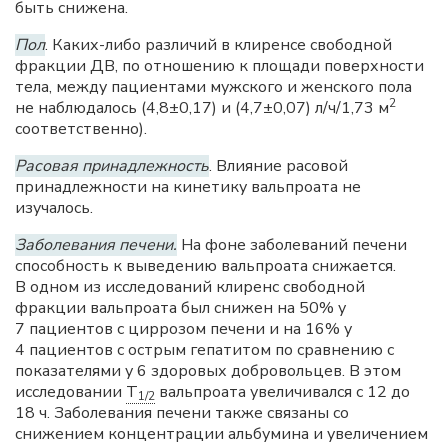
быть снижена.
Пол
. Каких-либо различий в клиренсе свободной
фракции ДВ, по отношению к площади поверхности
тела, между пациентами мужского и женского пола
2
не наблюдалось (4,8±0,17) и (4,7±0,07) л/ч/1,73 м
соответственно).
Расовая принадлежность
. Влияние расовой
принадлежности на кинетику вальпроата не
изучалось.
Заболевания печени.
На фоне заболеваний печени
способность к выведению вальпроата снижается.
В одном из исследований клиренс свободной
фракции вальпроата был снижен на 50% у
7 пациентов с циррозом печени и на 16% у
4 пациентов с острым гепатитом по сравнению с
показателями у 6 здоровых добровольцев. В этом
исследовании
T
вальпроата увеличивался с 12 до
1/2
18 ч. Заболевания печени также связаны со
снижением концентрации альбумина и увеличением