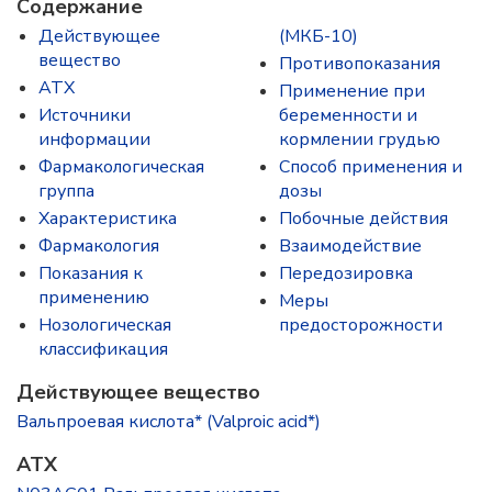
Содержание
Действующее
(МКБ-10)
вещество
Противопоказания
ATX
Применение при
Источники
беременности и
информации
кормлении грудью
Фармакологическая
Способ применения и
группа
дозы
Характеристика
Побочные действия
Фармакология
Взаимодействие
Показания к
Передозировка
применению
Меры
Нозологическая
предосторожности
классификация
Действующее вещество
Вальпроевая кислота* (Valproic acid*)
ATX