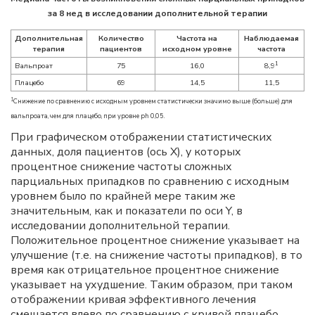
за 8 нед в исследовании дополнительной терапии
Дополнительная
Количество
Частота на
Наблюдаемая
терапия
пациентов
исходном уровне
частота
1
Вальпроат
75
16,0
8,9
Плацебо
69
14,5
11,5
1
Снижение по сравнению с исходным уровнем статистически значимо выше (больше) для
вальпроата, чем для плацебо, при уровне ph 0,05.
При графическом отображении статистических
данных, доля пациентов (ось X), у которых
процентное снижение частоты сложных
парциальных припадков по сравнению с исходным
уровнем было по крайней мере таким же
значительным, как и показатели по оси Y, в
исследовании дополнительной терапии.
Положительное процентное снижение указывает на
улучшение (т.е. на снижение частоты припадков), в то
время как отрицательное процентное снижение
указывает на ухудшение. Таким образом, при таком
отображении кривая эффективного лечения
смещается влево по сравнению с кривой плацебо.