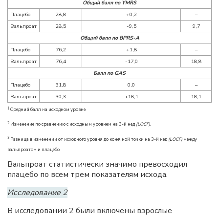
Общий
балл
по
YMRS
Плацебо
28,8
+0,2
–
Вальпроат
28,5
-9,5
9,7
Общий балл по
BPRS-A
Плацебо
76,2
+1,8
–
Вальпроат
76,4
-17,0
18,8
Балл по
GAS
Плацебо
31,8
0,0
–
Вальпроат
30,3
+18,1
18,1
1
Средний балл на исходном уровне.
2
Изменение по сравнению с исходным уровнем на 3-й нед
(LOCF).
3
Разница в изменении от исходного уровня до конечной точки на 3-й нед
(LOCF)
между
вальпроатом и плацебо.
Вальпроат статистически значимо превосходил
плацебо по всем трем показателям исхода.
Исследование 2
В исследовании 2 были включены взрослые