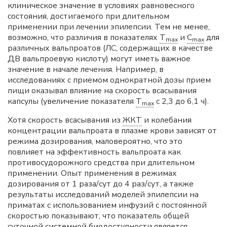
клиническое значение в условиях равновесного
состояния, достигаемого при длительном
применении при лечении эпилепсии. Тем не менее,
возможно, что различия в показателях
T
и
C
для
max
max
различных вальпроатов (ЛС, содержащих в качестве
ДВ вальпроевую кислоту) могут иметь важное
значение в начале лечения. Например, в
исследованиях с приемом однократной дозы прием
пищи оказывал влияние на скорость всасывания
капсулы (увеличение показателя
T
с 2,3 до 6,1 ч).
max
Хотя скорость всасывания из
ЖКТ
и колебания
концентрации вальпроата в плазме крови зависят от
режима дозирования, маловероятно, что это
повлияет на эффективность вальпроата как
противосудорожного средства при длительном
применении. Опыт применения в режимах
дозирования от 1 раза/сут до 4 раз/сут, а также
результаты исследований моделей эпилепсии на
приматах с использованием инфузий с постоянной
скоростью показывают, что показатель общей
суточной системной биодоступности является