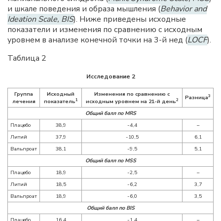
и шкале поведения и образа мышления (
Behavior and
Ideation Scale, BIS
). Ниже приведены исходные
показатели и изменения по сравнению с исходным
уровнем в анализе конечной точки на 3-й нед (
LOCF
).
Таблица 2
Исследование 2
Группа
Исходный
Изменения по сравнению с
3
Разница
1
2
лечения
показатель
исходным уровнем на 21-й день
Общий балл по MRS
Плацебо
38,9
-4,4
–
Литий
37,9
-10,5
6,1
Вальпроат
38,1
-9,5
5,1
Общий балл по
MSS
Плацебо
18,9
-2,5
–
Литий
18,5
-6,2
3,7
Вальпроат
18,9
-6,0
3,5
Общий балл по
BIS
Плацебо
16,4
-1,4
–