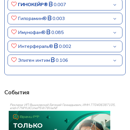
ГИНОКЕЙР®
0.007
Гипорамин®
0.003
Имунофан®
0.085
Интерфераль®
0.002
Эпиген интим
0.106
События
Реклама: ИП Вышковский Евгений Геннадьевич, ИНН 770406387105,
erid=F7NfYUJCUneP5W78VwNF