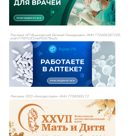
Реклама: ИП Вышковский Евгений Геннадьевич, ИНН 770406387105,
erid=F7NfYUJCUneP5W79xufv
Реклама: ООО «Конгресслайн», ИНН 7708369172