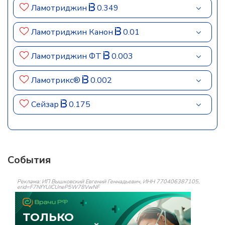
Ламотриджин
0.349
Ламотриджин Канон
0.01
Ламотриджин ФТ
0.003
Ламотрикс®
0.002
Сейзар
0.175
События
Реклама: ИП Вышковский Евгений Геннадьевич, ИНН 770406387105,
erid=F7NfYUJCUneP5W78VwNF