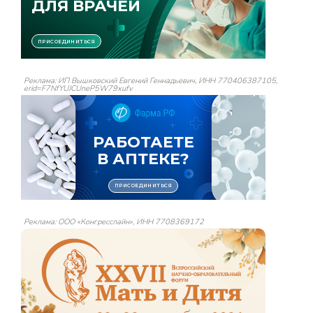
Реклама: ИП Вышковский Евгений Геннадьевич, ИНН 770406387105,
erid=F7NfYUJCUneP5W79xufv
Реклама: ООО «Конгресслайн», ИНН 7708369172