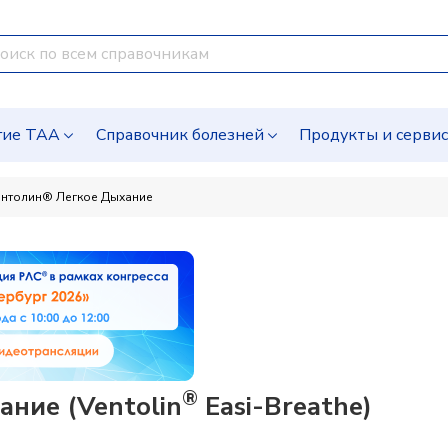
гие ТАА
Справочник болезней
Продукты и серви
нтолин® Легкое Дыхание
®
ние (Ventolin
Easi-Breathe)