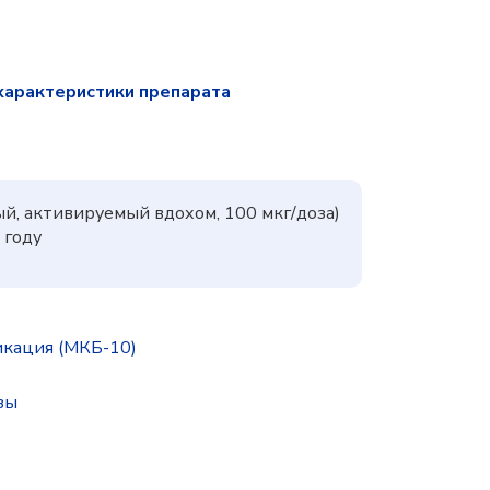
характеристики препарата
й, активируемый вдохом, 100 мкг/доза)
 году
икация (МКБ-10)
зы