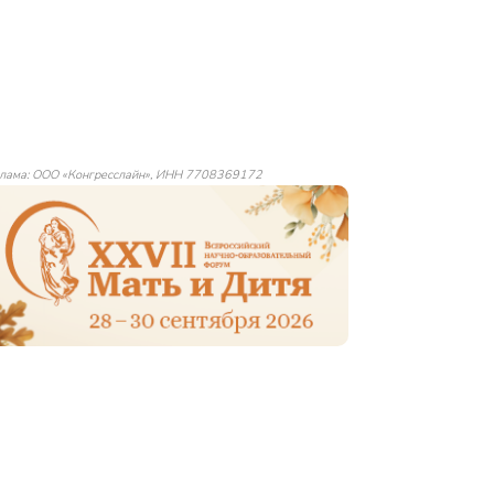
лама: ООО «Конгресслайн», ИНН 7708369172