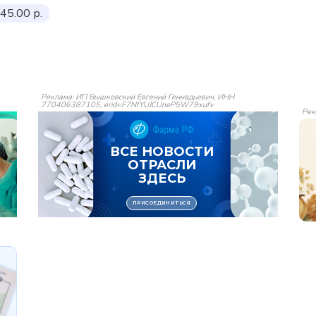
45.00 р.
Реклама: ИП Вышковский Евгений Геннадьевич, ИНН
770406387105, erid=F7NfYUJCUneP5W79xufv
Рек