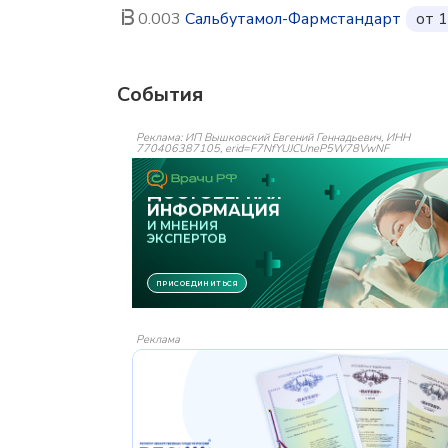
0.003
Сальбутамол-Фармстандарт
от 1
События
Реклама: ИП Вышковский Евгений Геннадьевич, ИНН
770406387105, erid=F7NfYUJCUneP5W78VwNF
Реклама