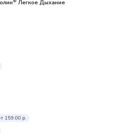
®
толин
Легкое Дыхание
от 159.00 р.