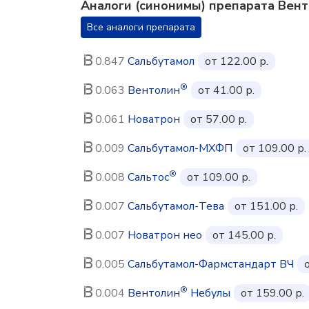
Аналоги (синонимы) препарата Вен
Все аналоги препарата
0.847
Сальбутамол
от 122.00 р.
®
0.063
Вентолин
от 41.00 р.
0.061
Новатрон
от 57.00 р.
0.009
Сальбутамол-МХФП
от 109.00 р.
®
0.008
Сальтос
от 109.00 р.
0.007
Сальбутамол-Тева
от 151.00 р.
0.007
Новатрон нео
от 145.00 р.
0.005
Сальбутамол-Фармстандарт ВЧ
®
0.004
Вентолин
Небулы
от 159.00 р.