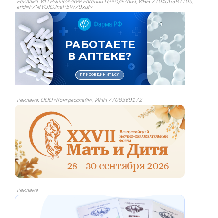
Реклама: ИП Вышковский Евгений Геннадьевич, ИНН 770406387105,
erid=F7NfYUJCUneP5W79xufv
Реклама: ООО «Конгресслайн», ИНН 7708369172
Реклама