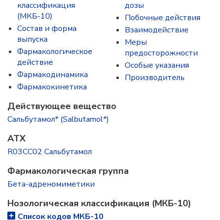
классификация
дозы
(МКБ-10)
Побочные действия
Состав и форма
Взаимодействие
выпускa
Меры
Фармакологическое
предосторожности
действие
Особые указания
Фармакодинамика
Производитель
Фармакокинетика
Действующее вещество
Сальбутамол* (Salbutamol*)
ATX
R03CC02 Сальбутамол
Фармакологическая группа
Бета-адреномиметики
Нозологическая классификация (МКБ-10)
Список кодов МКБ-10