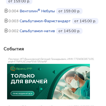
от 159.00 р.
®
0.004
Вентолин
Небулы
от 159.00 р.
0.003
Сальбутамол-Фармстандарт
от 145.00 р.
0.002
Сальбутамол-натив
от 145.00 р.
События
Реклама: ИП Вышковский Евгений Геннадьевич, ИНН 770406387105,
erid=F7NfYUJCUneP5W78VwNF