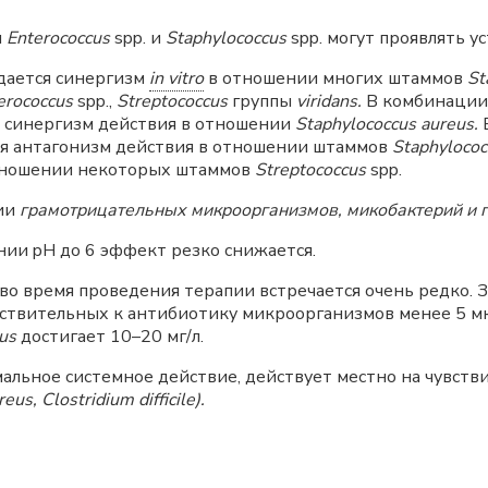
ы
Enterococcus
spp. и
Staphylococcus
spp. могут проявлять у
дается синергизм
in vitro
в отношении многих штаммов
St
erococcus
spp.,
Streptococcus
группы
viridans.
В комбинации 
 синергизм действия в отношении
Staphylococcus aureus.
В
я антагонизм действия в отношении штаммов
Staphylococ
отношении некоторых штаммов
Streptococcus
spp.
ии
грамотрицательных микроорганизмов, микобактерий и г
нии pH до 6 эффект резко снижается.
во время проведения терапии встречается очень редко.
вствительных к антибиотику микроорганизмов менее 5 мк
us
достигает 10–20 мг/л.
льное системное действие, действует местно на чувств
us, Clostridium difficile).