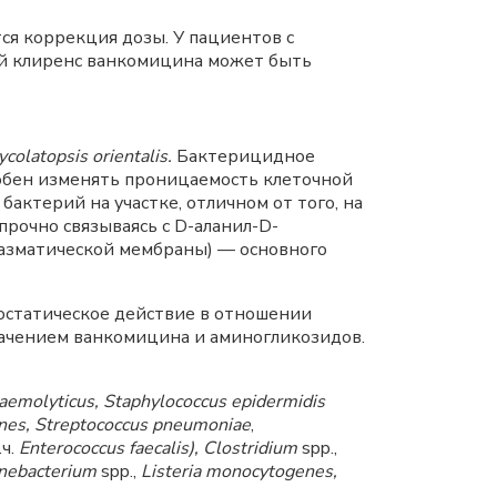
я коррекция дозы. У пациентов с
ый клиренс ванкомицина может быть
colatopsis orientalis.
Бактерицидное
собен изменять проницаемость клеточной
бактерий на участке, отличном от того, на
рочно связываясь с D-аланил-D-
азматической мембраны) — основного
остатическое действие в отношении
ачением ванкомицина и аминогликозидов.
aemolyticus, Staphylococcus epidermidis
nes, Streptococcus pneumoniae
,
.ч.
Enterococcus faecalis), Clostridium
spp.,
nebacterium
spp.,
Listeria monocytogenes,