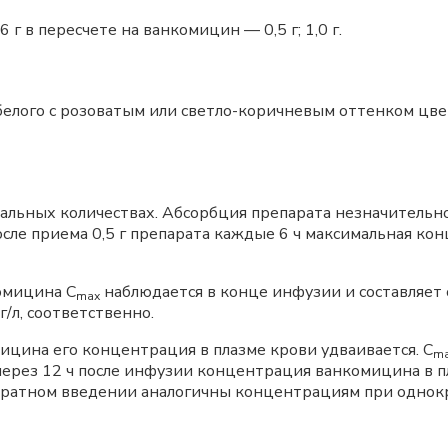
г в пересчете на ванкомицин — 0,5 г; 1,0 г.
 белого с розоватым или светло-коричневым оттенком цве
мальных количествах. Абсорбция препарата незначительн
сле приема 0,5 г препарата каждые 6 ч максимальная кон
омицина С
наблюдается в конце инфузии и составляет ок
mах
г/л, соответственно.
ицина его концентрация в плазме крови удваивается. С
m
 через 12 ч после инфузии концентрация ванкомицина в пл
кратном введении аналогичны концентрациям при однок