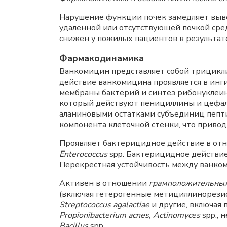
Нарушение функции почек замедляет выве
удаленной или отсутствующей почкой сре
снижен у пожилых пациентов в результат
Фармакодинамика
Ванкомицин представляет собой трицикл
действие ванкомицина проявляется в инг
мембраны бактерий и синтез рибонуклеин
который действуют пенициллины и цефалос
аланиновыми остатками субъединиц пепт
компонента клеточной стенки, что приводи
Проявляет бактерицидное действие в от
Enterococcus
spp. Бактерицидное действи
Перекрестная устойчивость между ванком
Активен в отношении
грамположительных
(включая гетерогенные метициллинорези
Streptococcus agalactiae
и другие, включая
Propionibacterium acnes, Actinomyces
spp.,
Bacillus
spp.