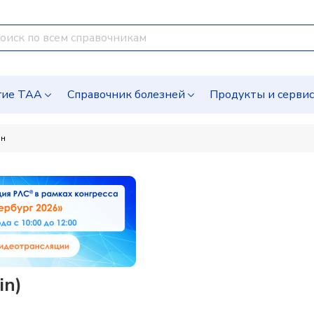
гие ТАА
Справочник болезней
Продукты и серви
ин
in)