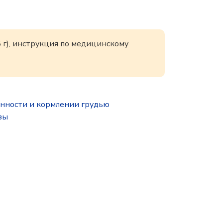
 г), инструкция по медицинскому
нности и кормлении грудью
зы