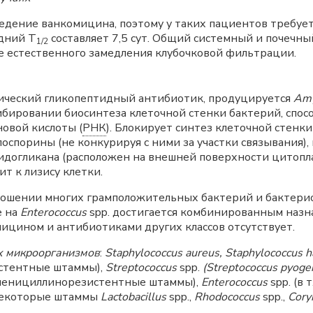
дение ванкомицина, поэтому у таких пациентов требуетс
дний Т
составляет 7,5 сут. Общий системный и почечн
1/2
е естественного замедления клубочковой фильтрации.
ический гликопептидный антибиотик, продуцируется
Amy
ибировании биосинтеза клеточной стенки бактерий, спо
овой кислоты (
РНК
). Блокирует синтез клеточной стенки 
порины (не конкурируя с ними за участки связывания), п
идогликана (расположен на внешней поверхности цитопл
т к лизису клетки.
ношении многих грамположительных бактерий и бактери
е на
Enterococcus
spp. достигается комбинированным назн
ицином и антибиотиками других классов отсутствует.
 микроорганизмов
:
Staphylococcus aureus, Staphylococcus h
стентные штаммы),
Streptococcus
spp.
(Streptococcus pyoge
 пенициллинорезистентные штаммы),
Enterococcus
spp. (в т
 некоторые штаммы
Lactobacillus
spp.,
Rhodococcus
spp.,
Cory