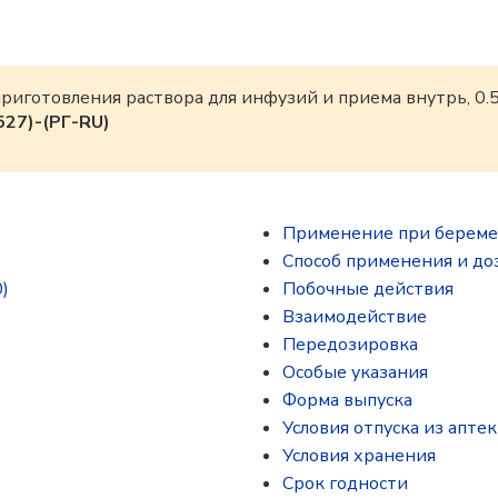
риготовления раствора для инфузий и приема внутрь, 0.5
27)-(РГ-RU)
Применение при береме
Способ применения и до
)
Побочные действия
Взаимодействие
Передозировка
Особые указания
Форма выпуска
Условия отпуска из аптек
Условия хранения
Срок годности