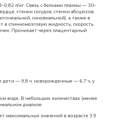
3–0,82 л/кг. Связь с белками плазмы — 30–
рдце, стенки сосудов, стенки абсцессов,
итонеальной, синовиальной), а также в
т в спинномозговую жидкость, скорость
очек. Проникает через плацентарный
 дети — 9,8 ч, новорожденные — 6,7 ч, у
м виде. В небольших количествах (менее
неальном диализе.
ет максимальных значений в возрасте 3,9