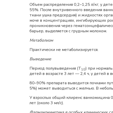
Объем распределения 0,2–1,25 л/кг, у дете
55%. После внутривенного введения ванком
ткани ушка предсердия) и жидкостях орга
моче в концентрациях, ингибирующих рос
проникновения через гематоэнцефалическ
барьер, выделяется с грудным молоком.
Метаболизм
Практически не метаболизируется.
Выведение
Период полувыведения (Т
) при нормаль
1/2
детей в возрасте 3 лет — 2,4 ч, у детей в в
80–90% препарата выводится почками пут
5%) может выводиться с желчью. В небол
У взрослых общий клиренс ванкомицина 0,
лет (около 3 мл/с).
Фармакокинетика в особых клинических с