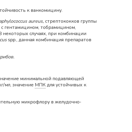
стойчивость к ванкомицину.
aphylococcus aureus,
стрептококков группы
с гентамицином, тобрамицином,
 некоторых случаях, при комбинации
cus
spp., данная комбинация препаратов
рибов.
 Значение минимальной подавляющей
г/мл, значение
МПК
для устойчивых к
ительную микрофлору в желудочно-