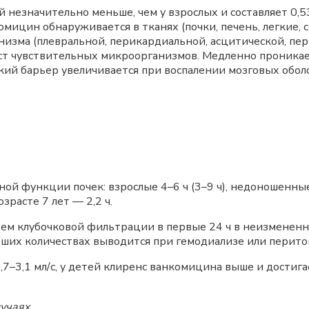
й незначительно меньше, чем у взрослых и составляет 0,5
ицин обнаруживается в тканях (почки, печень, легкие, се
низма (плевральной, перикардиальной, асцитической, пер
т чувствительных микроорганизмов. Медленно проникае
ий барьер увеличивается при воспалении мозговых обол
ной функции почек: взрослые 4–6 ч (3–9 ч), недоношенные
озрасте 7 лет — 2,2 ч.
ем клубочковой фильтрации в первые 24 ч в неизмененно
ьших количествах выводится при гемодиализе или перито
7–3,1 мл/с, у детей клиренс ванкомицина выше и достига
лучаях