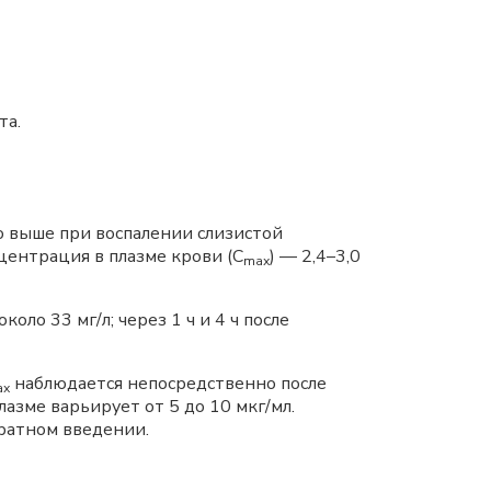
та.
о выше при воспалении слизистой
центрация в плазме крови (С
) — 2,4–3,0
mах
оло 33 мг/л; через 1 ч и 4 ч после
наблюдается непосредственно после
ах
азме варьирует от 5 до 10 мкг/мл.
ратном введении.