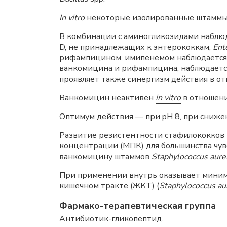
In vitro
некоторые изолированные штамм
В комбинации с аминогликозидами наблю
D, не принадлежащих к энтерококкам,
Ent
рифампицином, имипенемом наблюдается
ванкомицина и рифампицина, наблюдаетс
проявляет также синергизм действия в 
Ванкомицин неактивен
in vitro
в отношен
Оптимум действия — при pH 8, при сниже
Развитие резистентности стафилококков 
концентрации (
МПК
) для большинства чу
ванкомицину штаммов
Staphylococcus aure
При применении внутрь оказывает минима
кишечном тракте (
ЖКТ
) (
Staphylococcus aure
Фармако-терапевтическая группа
Антибиотик-гликопептид.