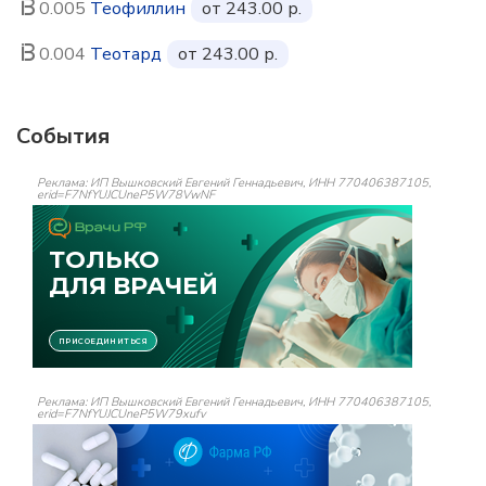
0.005
Теофиллин
от 243.00 р.
0.004
Теотард
от 243.00 р.
События
Реклама: ИП Вышковский Евгений Геннадьевич, ИНН 770406387105,
erid=F7NfYUJCUneP5W78VwNF
Реклама: ИП Вышковский Евгений Геннадьевич, ИНН 770406387105,
erid=F7NfYUJCUneP5W79xufv