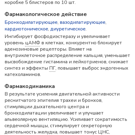
коробке 5 блистеров по 10 шт.
Фармакологическое действие
Бронходилатирующее
,
вазодилатирующее
,
кардиотоническое
,
диуретическое
.
Ингибирует фосфодиэстеразу и увеличивает
уровень
цАМФ
в клетках, конкурентно блокирует
аденозиновые рецепторы. Влияет на
внутриклеточное распределение кальция, уменьшает
высвобождение гистамина и лейкотриенов, снижает
синтез и эффекты
ПГ
, повышает выброс эндогенных
катехоламинов.
Фармакодинамика
В результате усиления двигательной активности
реснитчатого эпителия трахеи и бронхов,
стимуляции дыхательного центра и
бронходилатации увеличивает и улучшает
альвеолярную вентиляцию. Усиливает сократимость
сердечной мышцы, стимулирует секреторную
деятельность желудка, повышает тонус
ЦНС
,