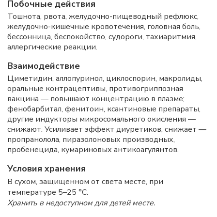
Побочные действия
Тошнота, рвота, желудочно-пищеводный рефлюкс,
желудочно-кишечные кровотечения, головная боль,
бессонница, беспокойство, судороги, тахиаритмия,
аллергические реакции.
Взаимодействие
Циметидин, аллопуринол, циклоспорин, макролиды,
оральные контрацептивы, противогриппозная
вакцина — повышают концентрацию в плазме;
фенобарбитал, фенитоин, ксантиновые препараты,
другие индукторы микросомального окисления —
снижают. Усиливает эффект диуретиков, снижает —
пропранолола, пиразолоновых производных,
пробенецида, кумариновых антикоагулянтов.
Условия хранения
В сухом, защищенном от света месте, при
температуре 5–25 °C.
Хранить в недоступном для детей месте.