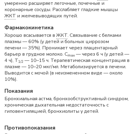
умеренно расширяет легочные, почечные и
коронарные сосуды. Расслабляет гладкие мышцы
ЖКТ
и желчевыводящих путей.
Фармакокинетика
Хорошо всасывается в
ЖКТ
. Связывание с белками
плазмы — 60% (у детей и больных циррозом
печени — 35%). Проникает через плацентарный
барьер в грудное молоко. C
— через 6 ч (у детей —
max
4 ч), T
— 10–15 ч. Терапевтическая концентрация в
1/2
плазме — 10–20 мкг/мл. Метаболизируется в печени.
Выводится с мочой (в неизмененном виде — около
10%).
Показания
Бронхиальная астма, бронхообструктивный синдром,
хроническая дыхательная недостаточность с
гиповентиляцией, бронхиолиты у детей.
Противопоказания