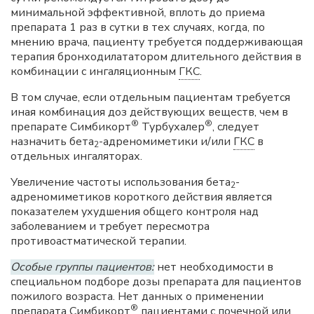
минимальной эффективной, вплоть до приема
препарата 1 раз в сутки в тех случаях, когда, по
мнению врача, пациенту требуется поддерживающая
терапия бронходилататором длительного действия в
комбинации с ингаляционным
ГКС
.
В том случае, если отдельным пациентам требуется
иная комбинация доз действующих веществ, чем в
®
®
препарате Симбикорт
Турбухалер
, следует
назначить бета
-адреномиметики и/или
ГКС
в
2
отдельных ингаляторах.
Увеличение частоты использования бета
-
2
адреномиметиков короткого действия является
показателем ухудшения общего контроля над
заболеванием и требует пересмотра
противоастматической терапии.
Особые группы пациентов:
нет необходимости в
специальном подборе дозы препарата для пациентов
пожилого возраста. Нет данных о применении
®
препарата Симбикорт
пациентами с почечной или