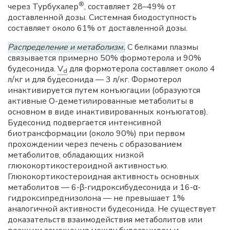
®
через Турбухалер
, составляет 28–49% от
доставленной дозы. Системная биодоступность
составляет около 61% от доставленной дозы.
Распределение и метаболизм.
С белками плазмы
связывается примерно 50% формотерола и 90%
будесонида.
V
для формотерола составляет около 4
d
л/кг и для будесонида — 3 л/кг. Формотерол
инактивируется путем конъюгации (образуются
активные О-деметилированные метаболиты в
основном в виде инактивированных конъюгатов).
Будесонид подвергается интенсивной
биотрансформации (около 90%) при первом
прохождении через печень с образованием
метаболитов, обладающих низкой
глюкокортикостероидной активностью.
Глюкокортикостероидная активность основных
метаболитов — 6-β-гидроксибудесонида и 16-α-
гидроксипреднизолона — не превышает 1%
аналогичной активности будесонида. Не существует
доказательств взаимодействия метаболитов или