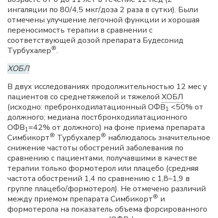
ингаляции по 80/4,5 мкг/доза 2 раза в сутки). Были
отмечены улучшение легочной функции и хорошая
переносимость терапии в сравнении с
соответствующей дозой препарата Будесонид
®
Турбухалер
.
ХОБЛ
В двух исследованиях продолжительностью 12 мес у
пациентов со среднетяжелой и тяжелой
ХОБЛ
(исходно: пребронходилатационный ОФВ
<50% от
1
должного; медиана постбронходилатационного
ОФВ
=42% от должного) на фоне приема препарата
1
®
®
Симбикорт
Турбухалер
наблюдалось значительное
снижение частоты обострений заболевания по
сравнению с пациентами, получавшими в качестве
терапии только формотерол или плацебо (средняя
частота обострений 1,4 по сравнению с 1,8–1,9 в
группе плацебо/формотерол). Не отмечено различий
®
между приемом препарата Симбикорт
и
формотерола на показатель объема форсированного