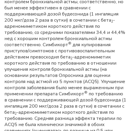
контролем бронхиальной астмы, соответственно, но
был менее эффективен в сравнении с
поддерживающей дозой будесонида (1 ингаляция
200 мкг/доза 2 раза в сутки) в сочетании с бета
-
2
адреномиметиком короткого действия по
требованию, со средними показателями 34,4 и 44,4%
нед с хорошим контролем бронхиальной астмы
®
соответственно. Симбикорт
для купирования
приступов/симптомов с противовоспалительным
действием превосходил бета
-адреномиметик
2
короткого действия по требованию в отношении
улучшения контроля бронхиальной астмы (на
основании результатов Опросника для оценки
контроля над астмой из 5 пунктов (ACQ5). Улучшение
контроля заболевания было менее выраженным при
®
применении препарата Симбикорт
по требованию
в сравнении с поддерживающей дозой будесонида (1
ингаляция 200 мкг/доза 2 раза в сутки) в сочетании с
бета
-адреномиметиком короткого действия по
2
требованию. Средняя разница эффекта терапии по
ACQ5 не была клинически значимой в обоих
сравнениях (оценивалась по разнице на 0,5 или