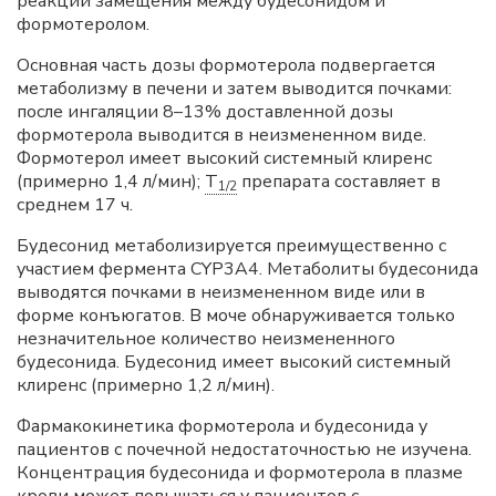
реакции замещения между будесонидом и
формотеролом.
Основная часть дозы формотерола подвергается
метаболизму в печени и затем выводится почками:
после ингаляции 8–13% доставленной дозы
формотерола выводится в неизмененном виде.
Формотерол имеет высокий системный клиренс
(примерно 1,4 л/мин);
T
препарата составляет в
1/2
среднем 17 ч.
Будесонид метаболизируется преимущественно с
участием фермента CYP3A4. Метаболиты будесонида
выводятся почками в неизмененном виде или в
форме конъюгатов. В моче обнаруживается только
незначительное количество неизмененного
будесонида. Будесонид имеет высокий системный
клиренс (примерно 1,2 л/мин).
Фармакокинетика формотерола и будесонида у
пациентов с почечной недостаточностью не изучена.
Концентрация будесонида и формотерола в плазме
крови может повышаться у пациентов с