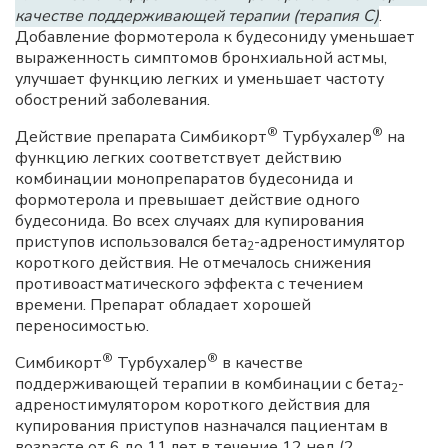
качестве поддерживающей терапии (терапия С)
.
Добавление формотерола к будесониду уменьшает
выраженность симптомов бронхиальной астмы,
улучшает функцию легких и уменьшает частоту
обострений заболевания.
®
®
Действие препарата Симбикорт
Турбухалер
на
функцию легких соответствует действию
комбинации монопрепаратов будесонида и
формотерола и превышает действие одного
будесонида. Во всех случаях для купирования
приступов использовался бета
-адреностимулятор
2
короткого действия. Не отмечалось снижения
противоастматического эффекта с течением
времени. Препарат обладает хорошей
переносимостью.
®
®
Симбикорт
Турбухалер
в качестве
поддерживающей терапии в комбинации с бета
-
2
адреностимулятором короткого действия для
купирования приступов назначался пациентам в
возрасте от 6 до 11 лет в течение 12 нед (2