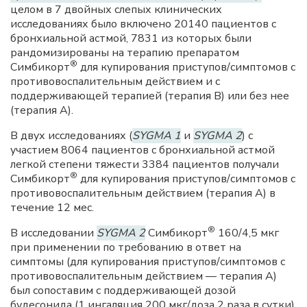
целом в 7 двойных слепых клинических
исследованиях было включено 20140 пациентов с
бронхиальной астмой, 7831 из которых были
рандомизированы на терапию препаратом
®
Симбикорт
для купирования приступов/симптомов с
противовоспалительным действием и с
поддерживающей терапией (терапия B) или без нее
(терапия A).
В двух исследованиях (
SYGMA 1
и
SYGMA 2
) с
участием 8064 пациентов с бронхиальной астмой
легкой степени тяжести 3384 пациентов получали
®
Симбикорт
для купирования приступов/симптомов с
противовоспалительным действием (терапия А) в
течение 12 мес.
®
В исследовании
SYGMA 2
Симбикорт
160/4,5 мкг
при применении по требованию в ответ на
симптомы (для купирования приступов/симптомов с
противовоспалительным действием — терапия А)
был сопоставим с поддерживающей дозой
будесонида (1 ингаляция 200 мкг/доза 2 раза в сутки)