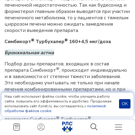
печеночной недостаточностью. Так как будесонид и
формотерол главным образом выводятся при участии
печеночного метаболизма, то у пациентов с тяжелым
циррозом печени можно ожидать замедления
скорости выведения препарата.
®
®
Симбикорт
Турбухалер
160+4,5 мкг/доза
Бронхиальная астма
Подбор дозы препаратов, входящих в состав
®
препарата Симбикорт
, происходит индивидуально
и в зависимости от степени тяжести заболевания.
Это необходимо учитывать не только при начале
лечения комбинированными препаратами, но и при
изменении поддерживающей дозы препарата.
Наш сайт использует файлы cookie, чтобы улучшить работу
сайта, повысить его эффективность и удобство. Продолжая
ОК
Пациенты должны находиться под постоянным
использовать сайт rlsnet.ru, вы соглашаетесь с
политикой
обработки файлов cookie
.
контролем врача для адекватного подбора дозы
®
®
препарата Симбикорт
Турбухалер
.
®
®
Симбикорт
Турбухалер
можно применять в