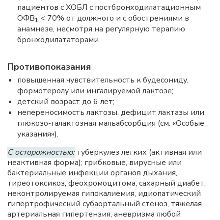
пациентов с
ХОБЛ
с постбронходилатационным
ОФВ
< 70% от должного и с обострениями в
1
анамнезе, несмотря на регулярную терапию
бронходилататорами.
Противопоказания
повышенная чувствительность к будесониду,
формотеролу или ингалируемой лактозе;
детский возраст до 6 лет;
непереносимость лактозы, дефицит лактазы или
глюкозо-галактозная мальабсорбция (см. «Особые
указания»).
С осторожностью:
туберкулез легких (активная или
неактивная форма); грибковые, вирусные или
бактериальные инфекции органов дыхания,
тиреотоксикоз, феохромоцитома, сахарный диабет,
неконтролируемая гипокалиемия, идиопатический
гипертрофический субаортальный стеноз, тяжелая
артериальная гипертензия, аневризма любой