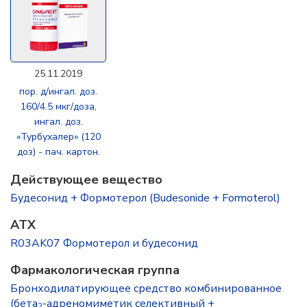
25.11.2019
пор. д/ингал. доз.
160/4.5 мкг/доза,
ингал. доз.
«Турбухалер» (120
доз) - пач. картон.
Действующее вещество
Будесонид + Формотерол (Budesonide + Formoterol)
ATX
R03AK07 Формотерол и будесонид
Фармакологическая группа
Бронходилатирующее средство комбинированное
(бета
-адреномиметик селективный +
2