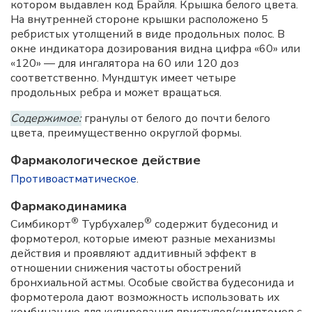
котором выдавлен код Брайля. Крышка белого цвета.
На внутренней стороне крышки расположено 5
ребристых утолщений в виде продольных полос. В
окне индикатора дозирования видна цифра «60» или
«120» — для ингалятора на 60 или 120 доз
соответственно. Мундштук имеет четыре
продольных ребра и может вращаться.
Содержимое:
гранулы от белого до почти белого
цвета, преимущественно округлой формы.
Фармакологическое действие
Противоастматическое
.
Фармакодинамика
®
®
Симбикорт
Турбухалер
содержит будесонид и
формотерол, которые имеют разные механизмы
действия и проявляют аддитивный эффект в
отношении снижения частоты обострений
бронхиальной астмы. Особые свойства будесонида и
формотерола дают возможность использовать их
комбинацию для купирования приступов/симптомов с