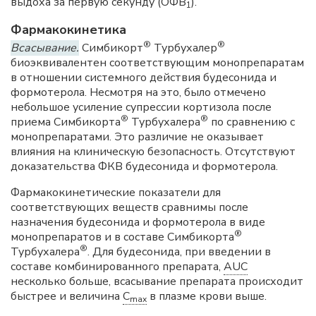
выдоха за первую секунду (ОФВ
).
1
Фармакокинетика
®
®
Всасывание.
Симбикорт
Турбухалер
биоэквивалентен соответствующим монопрепаратам
в отношении системного действия будесонида и
формотерола. Несмотря на это, было отмечено
небольшое усиление супрессии кортизола после
®
®
приема Симбикорта
Турбухалера
по сравнению с
монопрепаратами. Это различие не оказывает
влияния на клиническую безопасность. Отсутствуют
доказательства ФКВ будесонида и формотерола.
Фармакокинетические показатели для
соответствующих веществ сравнимы после
назначения будесонида и формотерола в виде
®
монопрепаратов и в составе Симбикорта
®
Турбухалера
. Для будесонида, при введении в
составе комбинированного препарата,
AUC
несколько больше, всасывание препарата происходит
быстрее и величина
C
в плазме крови выше.
max