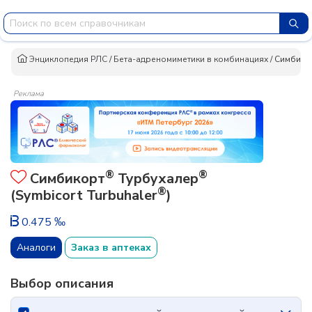
Энциклопедия РЛС
/
Бета-адреномиметики в комбинациях
/
Симбико
Реклама
®
®
Симбикорт
Турбухалер
®
(Symbicort Turbuhaler
)
0.475 ‰
Аналоги
Заказ в аптеках
Выбор описания