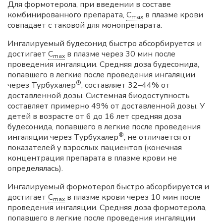
Для формотерола, при введении в составе
комбинированного препарата,
C
в плазме крови
max
совпадает с таковой для монопрепарата.
Ингалируемый будесонид быстро абсорбируется и
достигает
C
в плазме через 30 мин после
max
проведения ингаляции. Средняя доза будесонида,
попавшего в легкие после проведения ингаляции
®
через Турбухалер
, составляет 32–44% от
доставленной дозы. Системная биодоступность
составляет примерно 49% от доставленной дозы. У
детей в возрасте от 6 до 16 лет средняя доза
будесонида, попавшего в легкие после проведения
®
ингаляции через Турбухалер
, не отличается от
показателей у взрослых пациентов (конечная
концентрация препарата в плазме крови не
определялась).
Ингалируемый формотерол быстро абсорбируется и
достигает
C
в плазме крови через 10 мин после
max
проведения ингаляции. Средняя доза формотерола,
попавшего в легкие после проведения ингаляции