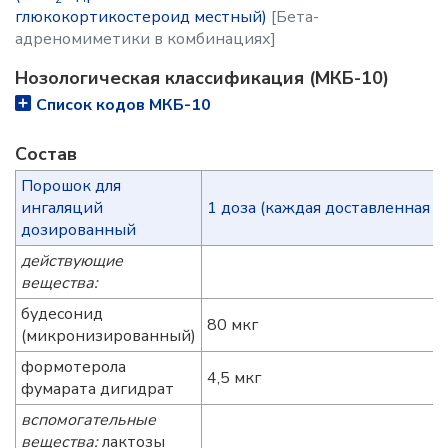
глюкокортикостероид местный)
[Бета-
адреномиметики в комбинациях]
Нозологическая классификация (МКБ-10)
Список кодов МКБ-10
Состав
Порошок для
ингаляций
1 доза (каждая доставленная д
дозированный
действующие
вещества:
будесонид
80 мкг
(микронизированный)
формотерола
4,5 мкг
фумарата дигидрат
вспомогательные
вещества:
лактозы