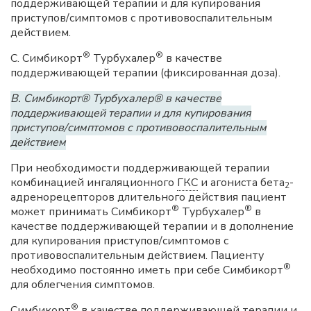
поддерживающей терапии и для купирования
приступов/симптомов с противовоспалительным
действием.
®
®
С. Симбикорт
Турбухалер
в качестве
поддерживающей терапии (фиксированная доза).
В. Симбикорт® Турбухалер® в качестве
поддерживающей терапии и для купирования
приступов/симптомов с противовоспалительным
действием
При необходимости поддерживающей терапии
комбинацией ингаляционного
ГКС
и агониста бета
-
2
адренорецепторов длительного действия пациент
®
®
может принимать Симбикорт
Турбухалер
в
качестве поддерживающей терапии и в дополнение
для купирования приступов/симптомов с
противовоспалительным действием. Пациенту
®
необходимо постоянно иметь при себе Симбикорт
для облегчения симптомов.
®
Симбикорт
в качестве поддерживающей терапии и