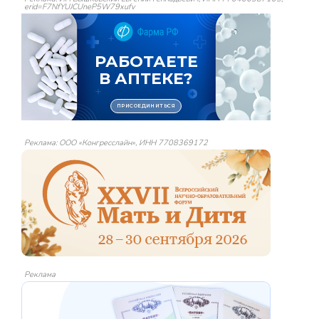
erid=F7NfYUJCUneP5W79xufv
Реклама: ООО «Конгресслайн», ИНН 7708369172
Реклама