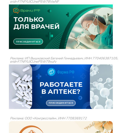
erid=F7NfYUJCUneP5W78VwNF
Реклама: ИП Вышковский Евгений Геннадьевич, ИНН 770406387105,
erid=F7NfYUJCUneP5W79xufv
Реклама: ООО «Конгресслайн», ИНН 7708369172