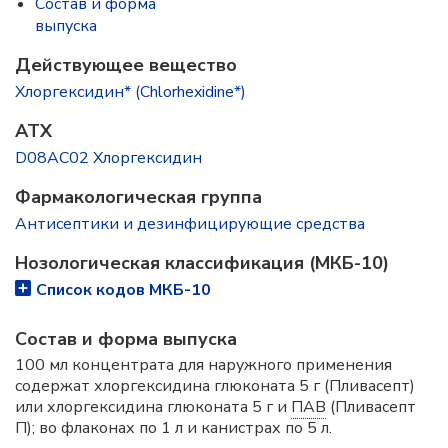
Состав и форма
выпускa
Действующее вещество
Хлоргексидин* (Chlorhexidine*)
ATX
D08AC02 Хлоргексидин
Фармакологическая группа
Антисептики и дезинфицирующие средства
Нозологическая классификация (МКБ-10)
Список кодов МКБ-10
Состав и форма выпускa
100 мл концентрата для наружного применения
содержат хлоргексидина глюконата 5 г (Пливасепт)
или хлоргексидина глюконата 5 г и
ПАВ
(Пливасепт
П); во флаконах по 1 л и канистрах по 5 л.