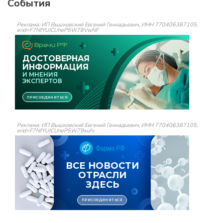
События
Реклама: ИП Вышковский Евгений Геннадьевич, ИНН 770406387105,
erid=F7NfYUJCUneP5W78VwNF
Реклама: ИП Вышковский Евгений Геннадьевич, ИНН 770406387105,
erid=F7NfYUJCUneP5W79xufv