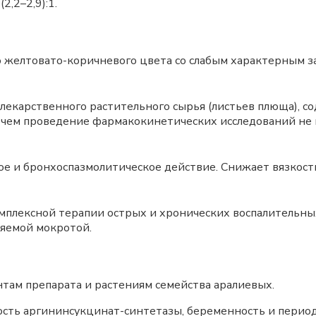
2,2–2,9):1.
о желтовато-коричневого цвета со слабым характерным з
 лекарственного растительного сырья (листьев плюща),
 с чем проведение фармакокинетических исследований не
е и бронхоспазмолитическое действие. Снижает вязкост
омплексной терапии острых и хронических воспалительны
яемой мокротой.
там препарата и растениям семейства аралиевых.
сть аргининсукцинат-синтетазы, беременность и период