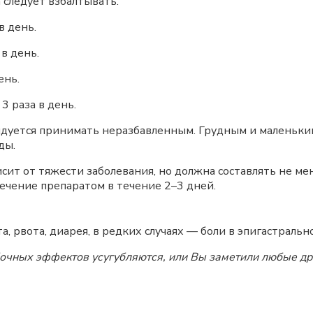
следует взбалтывать.
в день.
 в день.
ень.
3 раза в день.
дуется принимать неразбавленным. Грудным и маленьки
ды.
ит от тяжести заболевания, но должна составлять не ме
ечение препаратом в течение 2–3 дней.
 рвота, диарея, в редких случаях — боли в эпигастрально
бочных эффектов усугубляются, или Вы заметили любые др