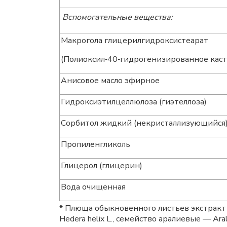
Вспомогательные вещества:
Макрогола глицерилгидроксистеарат
(Полиоксил‑40‑гидрогенизированное каст
Анисовое масло эфирное
Гидроксиэтилцеллюлоза (гиэтеллоза)
Сорбитол жидкий (некристаллизующийся
Пропиленгликоль
Глицерол (глицерин)
Вода очищенная
* Плюща обыкновенного листьев экстракт
Hedera helix L., семейство аралиевые — Ara