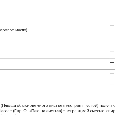
— 
оровое масло)
— 
— 
)
— 
— 
— 
— 
 (Плюща обыкновенного листьев экстракт густой) получ
liaceae (Евр. Ф., «Плюща листья») экстракцией смесью: сп