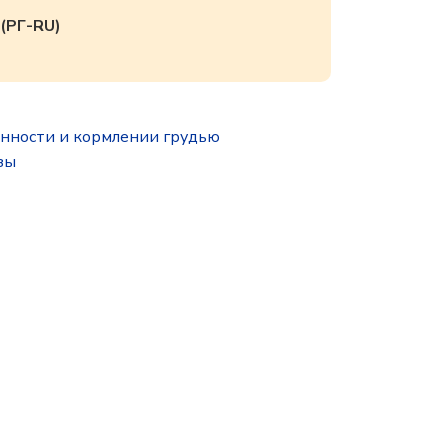
(РГ-RU)
нности и кормлении грудью
зы