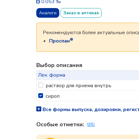
0.053 ‰
Аналоги
Заказ в аптеках
Рекомендуются более актуальные описа
®
Проспан
Выбор описания
Лек. форма
раствор для приема внутрь
сироп
Все формы выпуска, дозировки, регис
Особые отметки: