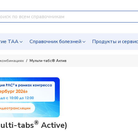
гие ТАА
Справочник болезней
Продукты и серви
 комбинациях
Мульти-табс® Актив
®
lti-tabs
Active)