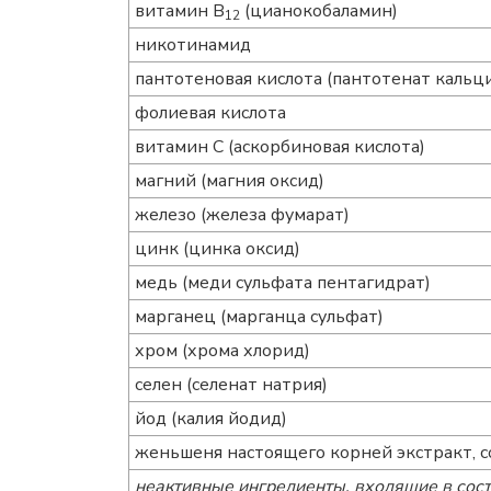
витамин В
(цианокобаламин)
12
никотинамид
пантотеновая кислота (пантотенат кальц
фолиевая кислота
витамин С (аскорбиновая кислота)
магний (магния оксид)
железо (железа фумарат)
цинк (цинка оксид)
медь (меди сульфата пентагидрат)
марганец (марганца сульфат)
хром (хрома хлорид)
селен (селенат натрия)
йод (калия йодид)
женьшеня настоящего корней экстракт, 
неактивные ингредиенты, входящие в сос