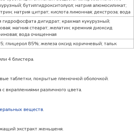
урузный; бутилгидрокситолуол; натрия алюмосиликат;
рин; натрия цитрат; кислота лимонная; декстроза; вода
 гидрофосфата дигидрат; крахмал кукурузный;
овая; магния стеарат; желатин; кремния диоксид
риновая; вода очищенная
5; глицерол 85%; железа оксид коричневый; тальк
или 4 блистера.
вые таблетки, покрытые пленочной оболочкой.
а с вкраплениями различного цвета.
еральных веществ
.
жащий экстракт женьшеня.