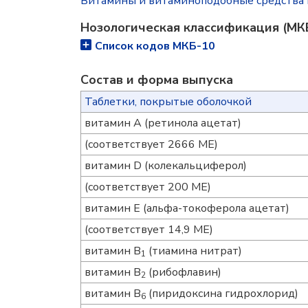
Витамины и витаминоподобные средства 
Нозологическая классификация (МК
Список кодов МКБ-10
Состав и форма выпускa
Таблетки, покрытые оболочкой
витамин А (ретинола ацетат)
(соответствует 2666 МЕ)
витамин D (колекальциферол)
(соответствует 200 МЕ)
витамин Е (альфа-токоферола ацетат)
(соответствует 14,9 МЕ)
витамин В
(тиамина нитрат)
1
витамин В
(рибофлавин)
2
витамин В
(пиридоксина гидрохлорид)
6