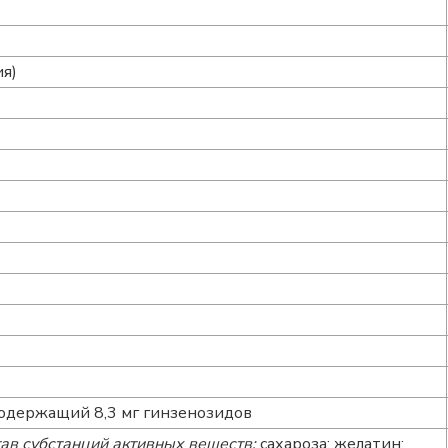
ия)
содержащий 8,3 мг гинзенозидов
тав субстанций активных веществ:
сахароза; желатин;