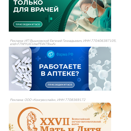
Реклама: ИП Вышковский Евгений Геннадьевич, ИНН 770406387105,
erid=F7NfYUJCUneP5W79xufv
Реклама: ООО «Конгресслайн», ИНН 7708369172