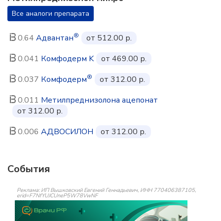
Все аналоги препарата
®
0.64
Адвантан
от 512.00 р.
0.041
Комфодерм K
от 469.00 р.
®
0.037
Комфодерм
от 312.00 р.
0.011
Метилпреднизолона ацепонат
от 312.00 р.
0.006
АДВОСИЛОН
от 312.00 р.
События
Реклама: ИП Вышковский Евгений Геннадьевич, ИНН 770406387105,
erid=F7NfYUJCUneP5W78VwNF