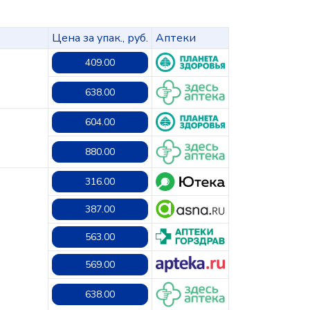
Цена за упак., руб.
Аптеки
409.00
638.00
604.00
880.00
316.00
387.00
563.00
569.00
638.00