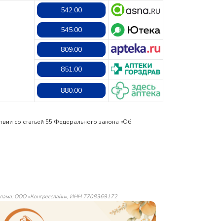
542.00
545.00
809.00
851.00
880.00
твии со статьей 55 Федерального закона «Об
лама: ООО «Конгресслайн», ИНН 7708369172