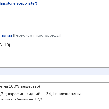
isolone aceponate*)
енения
[Глюкокортикостероиды]
Б-10)
те на 100% вещество)
,7 г; парафин жидкий — 34,1 г; клещевины
пчелиный белый — 17,9 г