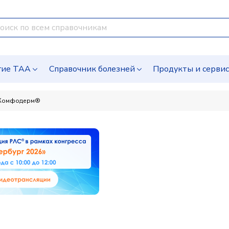
гие ТАА
Справочник болезней
Продукты и серви
Комфодерм®