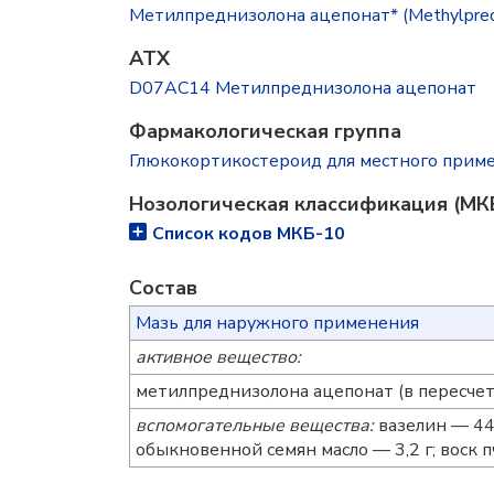
Метилпреднизолона ацепонат* (Methylpredn
ATX
D07AC14 Метилпреднизолона ацепонат
Фармакологическая группа
Глюкокортикостероид для местного прим
Нозологическая классификация (МК
Список кодов МКБ-10
Состав
Мазь для наружного применения
активное вещество:
метилпреднизолона ацепонат (в пересче
вспомогательные вещества:
вазелин — 44
обыкновенной семян масло — 3,2 г; воск 