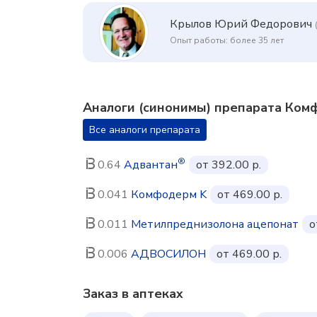
Крылов Юрий Федорович
Опыт работы: более 35 лет
Аналоги (синонимы) препарата Ко
Все аналоги препарата
®
0.64
Адвантан
от 392.00 р.
0.041
Комфодерм K
от 469.00 р.
0.011
Метилпреднизолона ацепонат
о
0.006
АДВОСИЛОН
от 469.00 р.
Заказ в аптеках