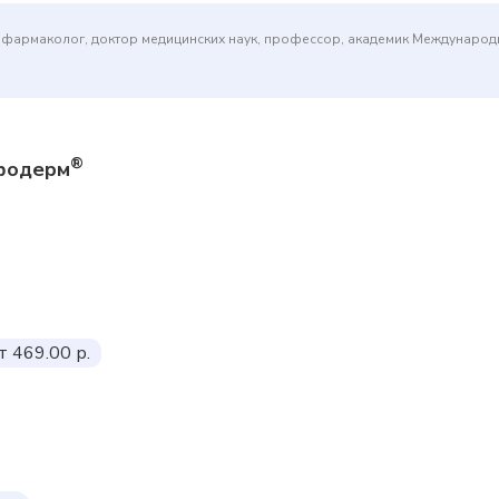
(фармаколог, доктор медицинских наук, профессор, академик Междунаро
®
мфодерм
т 469.00 р.