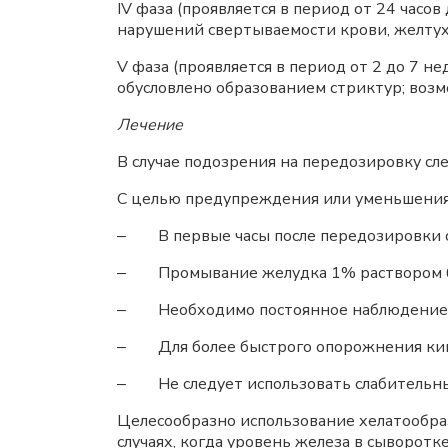
IV фаза (проявляется в период от 24 часо
нарушений свертываемости крови, желтух
V фаза (проявляется в период от 2 до 7 н
обусловлено образованием стриктур; возм
Лечение
В случае подозрения на передозировку с
С целью предупреждения или уменьшения
‒ В первые часы после передозировки с
‒ Промывание желудка 1% раствором би
‒ Необходимо постоянное наблюдение за
‒ Для более быстрого опорожнения кише
‒ Не следует использовать слабительные 
Целесообразно использование хелатообра
случаях, когда уровень железа в сыворот