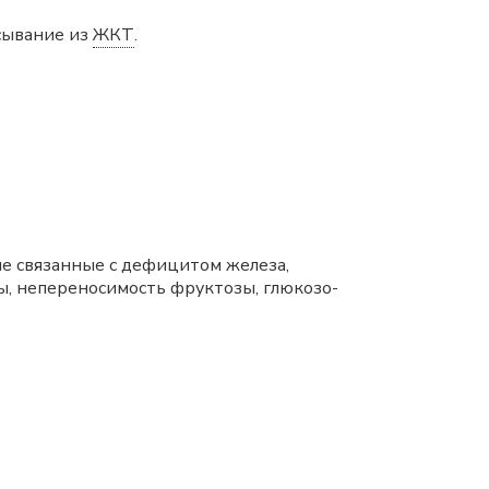
асывание из
ЖКТ
.
не связанные с дефицитом железа,
ы, непереносимость фруктозы, глюкозо-