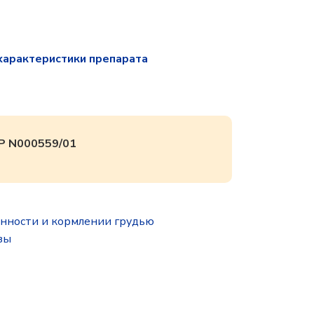
характеристики препарата
Р N000559/01
нности и кормлении грудью
зы