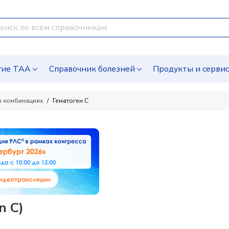
гие ТАА
Справочник болезней
Продукты и серви
в комбинациях
Гематоген С
n C)