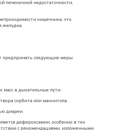
рой печеночной недостаточности,
 непроходимости кишечника, что
я желудка.
т предпринять следующие меры:
 масс в дыхательные пути.
вора сорбита или маннитола.
ью диареи.
ляется дефероксамин, особенно в тех
тветствии с рекомендациями, изложенными