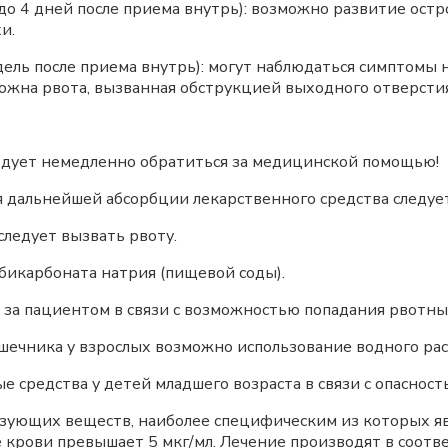
в до 4 дней после приема внутрь): возможно развитие ост
и.
едель после приема внутрь): могут наблюдаться симптомы
ожна рвота, вызванная обструкцией выходного отверсти
ледует немедленно обратиться за медицинской помощью!
 дальнейшей абсорбции лекарственного средства следуе
ледует вызвать рвоту.
карбоната натрия (пищевой соды).
 пациентом в связи с возможностью попадания рвотных
чника у взрослых возможно использование водного раст
средства у детей младшего возраста в связи с опасност
зующих веществ, наиболее специфическим из которых яв
ке крови превышает 5 мкг/мл. Лечение производят в соо