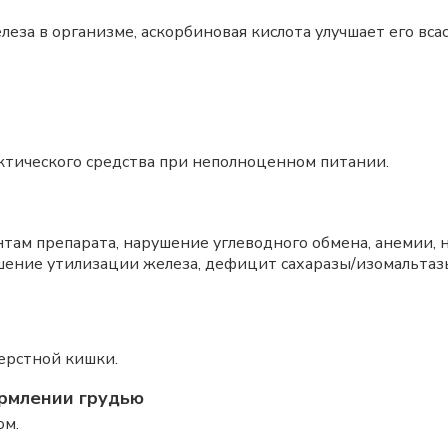
леза в организме, аскорбиновая кислота улучшает его вс
ктического средства при неполноценном питании.
там препарата, нарушение углеводного обмена, анемии, 
ушение утилизации железа, дефицит сахаразы/изомальтаз
ерстной кишки.
рмлении грудью
ом.