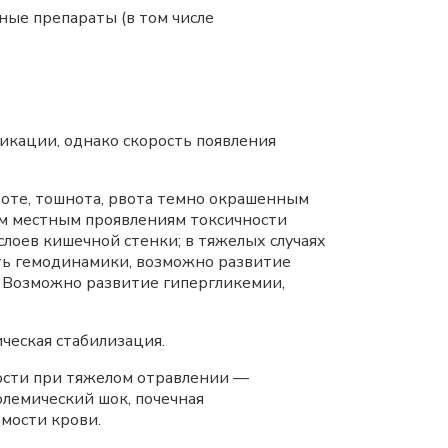
ные препараты (в том числе
икации, однако скорость появления
ивоте, тошнота, рвота темно окрашенным
им местным проявлениям токсичности
слоев кишечной стенки; в тяжелых случаях
ть гемодинамики, возможно развитие
. Возможно развитие гипергликемии,
ическая стабилизация.
чности при тяжелом отравлении —
олемический шок, почечная
мости крови.