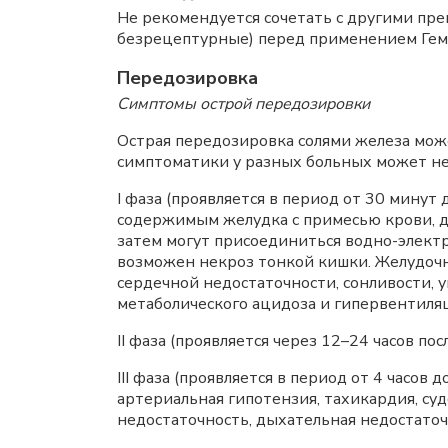
Не рекомендуется сочетать с другими пре
безрецептурные) перед применением Гема
Передозировка
Симптомы острой передозировки
Острая передозировка солями железа може
симптоматики у разных больных может не
I фаза (проявляется в период от 30 минут
содержимым желудка с примесью крови, ди
затем могут присоединиться водно-электр
возможен некроз тонкой кишки. Желудоч
сердечной недостаточности, сонливости,
метаболического ацидоза и гипервентиля
II фаза (проявляется через 12–24 часов по
III фаза (проявляется в период от 4 часо
артериальная гипотензия, тахикардия, суд
недостаточность, дыхательная недостато