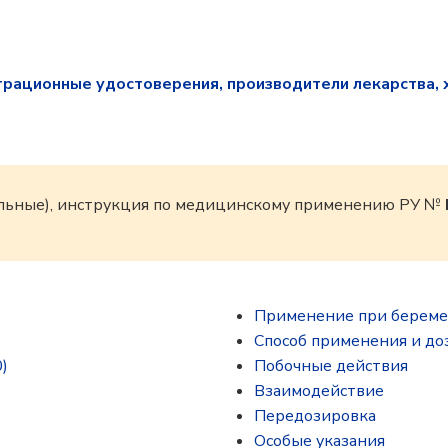
трационные удостоверения, производители лекарства, 
льные), инструкция по медицинскому применению РУ №
Применение при береме
Способ применения и до
)
Побочные действия
Взаимодействие
Передозировка
Особые указания