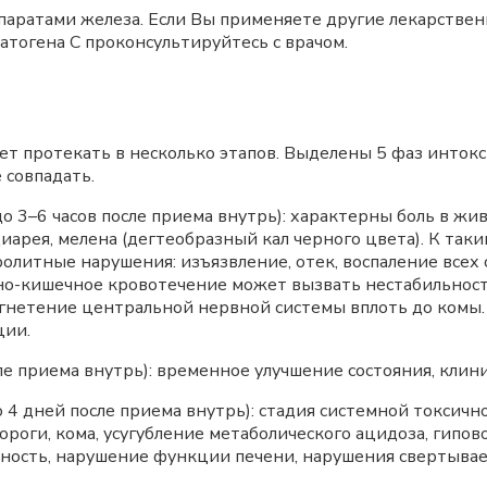
паратами железа. Если Вы применяете другие лекарствен
тогена С проконсультируйтесь с врачом.
т протекать в несколько этапов. Выделены 5 фаз интокс
 совпадать.
 до 3–6 часов после приема внутрь): характерны боль в ж
арея, мелена (дегтеобразный кал черного цвета). К так
олитные нарушения: изъязвление, отек, воспаление всех 
но-кишечное кровотечение может вызвать нестабильнос
 угнетение центральной нервной системы вплоть до комы
ции.
сле приема внутрь): временное улучшение состояния, клин
в до 4 дней после приема внутрь): стадия системной токси
ороги, кома, усугубление метаболического ацидоза, гипов
чность, нарушение функции печени, нарушения свертывае