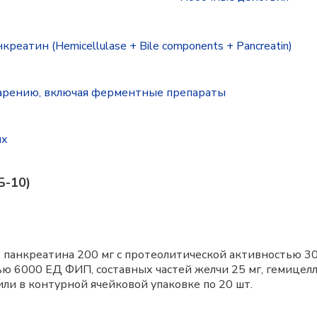
еатин (Hemicellulase + Bile components + Pancreatin)
арению, включая ферментные препараты
ях
Б-10)
ит панкреатина 200 мг с протеолитической активностью 
 6000 ЕД ФИП, составных частей желчи 25 мг, гемицеллю
или в контурной ячейковой упаковке по 20 шт.