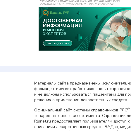
Реклама: ИП Вышковский Евгений Геннадьевич, ИНН
770406387105, erid=F7NfYUJCUneP5W78VwNF
Материалы сайта предназначены исключительно
фармацевтических работников, носят справочн
и не должны использоваться пациентами для пр
решения о применении лекарственных средств.
®
Официальный сайт системы справочников РЛС
товаров аптечного ассортимента. Справочник л
Rlsnet.ru предоставляет пользователям доступ к
описаниям лекарственных средств, БАДов, меди