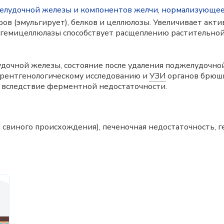
лудочной железы и компонентов желчи
,
нормализующее
ов (эмульгирует), белков и целлюлозы. Увеличивает акт
гемицеллюлазы способствует расщеплению растительной
дочной железы, состояние после удаления поджелудочно
к рентгенологическому исследованию и
УЗИ
органов брюшн
 вследствие ферментной недостаточности.
м свиного происхождения), печеночная недостаточность, г