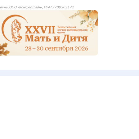
лама: ООО «Конгресслайн», ИНН 7708369172