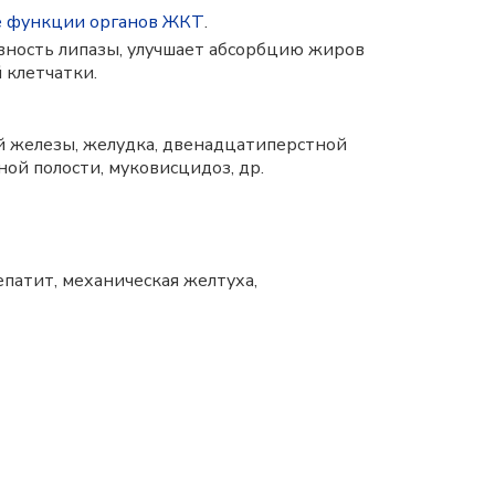
 функции органов ЖКТ
.
ивность липазы, улучшает абсорбцию жиров
 клетчатки.
й железы, желудка, двенадцатиперстной
ой полости, муковисцидоз, др.
епатит, механическая желтуха,