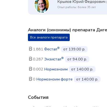
Крылов Юрий Федорович
Опыт работы: более 35 лет
Аналоги (синонимы) препарата Диг
Все аналоги препарата
®
1.881
Фестал
от 139.00 р.
®
0.287
Энзистал
от 94.00 р.
0.002
Нормоэнзим
от 140.00 р.
0
Нормоэнзим форте
от 140.00 р.
События