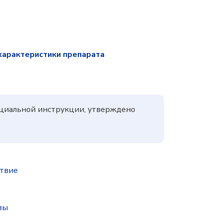
характеристики препарата
ициальной инструкции, утверждено
ствие
зы