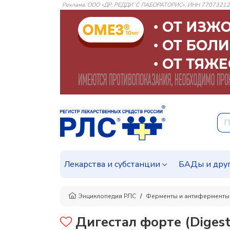
Реклама: ООО «ДР. РЕДДИ`С ЛАБОРАТОРИС», ИНН 7707321
Лекарства и субстанции
БАДы и дру
Энциклопедия РЛС
Ферменты и антиферменты
Дигестал форте (Digesta