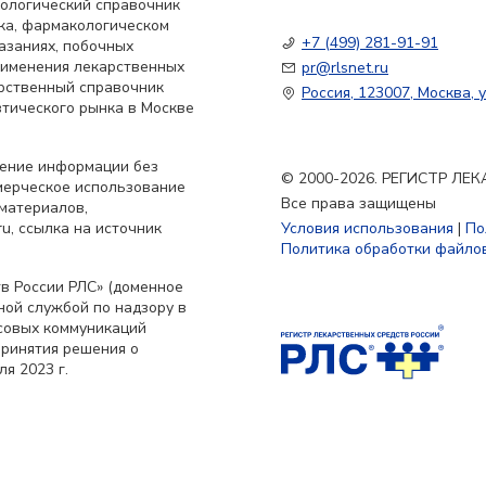
кологический справочник
ка, фармакологическом
+7 (499) 281-91-91
азаниях, побочных
применения лекарственных
pr@rlsnet.ru
арственный справочник
Россия, 123007, Москва, у
тического рынка в Москве
нение информации без
© 2000-2026. РЕГИСТР Л
мерческое использование
Все права защищены
материалов,
u, ссылка на источник
Условия использования
|
По
Политика обработки файлов
в России РЛС» (доменное
ьной службой по надзору в
совых коммуникаций
принятия решения о
я 2023 г.