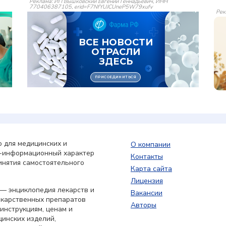
Реклама: ИП Вышковский Евгений Геннадьевич, ИНН
770406387105, erid=F7NfYUJCUneP5W79xufv
Рек
 для медицинских и
О компании
о-информационный характер
Контакты
инятия самостоятельного
Карта сайта
Лицензия
— энциклопедия лекарств и
Вакансии
екарственных препаратов
Авторы
 инструкциям, ценам и
цинских изделий,