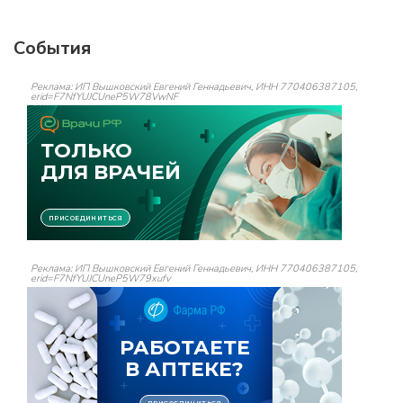
События
Реклама: ИП Вышковский Евгений Геннадьевич, ИНН 770406387105,
erid=F7NfYUJCUneP5W78VwNF
Реклама: ИП Вышковский Евгений Геннадьевич, ИНН 770406387105,
erid=F7NfYUJCUneP5W79xufv