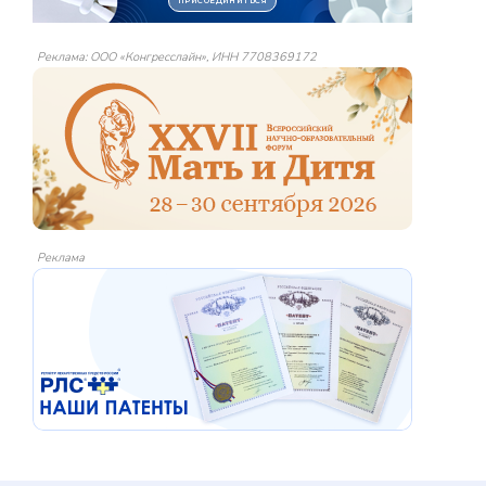
Реклама: ООО «Конгресслайн», ИНН 7708369172
Реклама