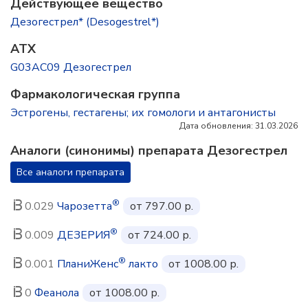
Действующее вещество
Дезогестрел* (Desogestrel*)
ATX
G03AC09 Дезогестрел
Фармакологическая группа
Эстрогены, гестагены; их гомологи и антагонисты
Дата обновления: 31.03.2026
Аналоги (синонимы) препарата Дезогестрел
Все аналоги препарата
®
0.029
Чарозетта
от 797.00 р.
®
0.009
ДЕЗЕРИЯ
от 724.00 р.
®
0.001
ПланиЖенс
лакто
от 1008.00 р.
0
Феанола
от 1008.00 р.