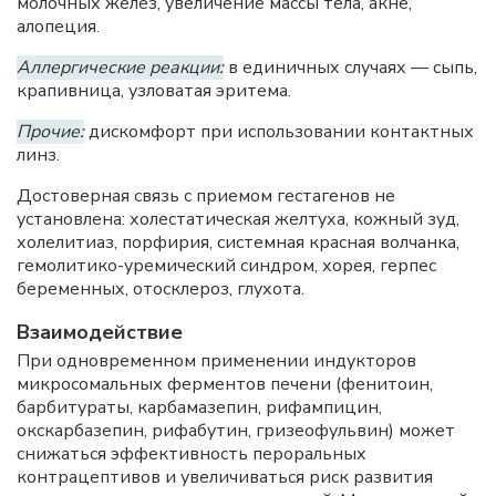
молочных желез, увеличение массы тела, акне,
алопеция.
Аллергические реакции:
в единичных случаях — сыпь,
крапивница, узловатая эритема.
Прочие:
дискомфорт при использовании контактных
линз.
Достоверная связь с приемом гестагенов не
установлена: холестатическая желтуха, кожный зуд,
холелитиаз, порфирия, системная красная волчанка,
гемолитико-уремический синдром, хорея, герпес
беременных, отосклероз, глухота.
Взаимодействие
При одновременном применении индукторов
микросомальных ферментов печени (фенитоин,
барбитураты, карбамазепин, рифампицин,
окскарбазепин, рифабутин, гризеофульвин) может
снижаться эффективность пероральных
контрацептивов и увеличиваться риск развития