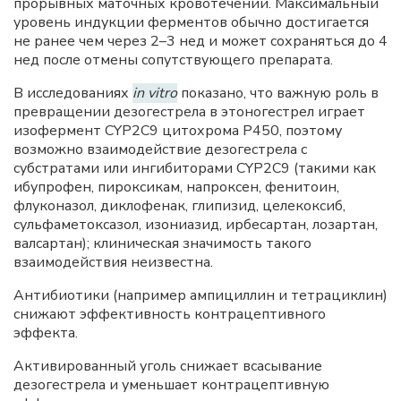
прорывных маточных кровотечений. Максимальный
уровень индукции ферментов обычно достигается
не ранее чем через 2–3 нед и может сохраняться до 4
нед после отмены сопутствующего препарата.
В исследованиях
in vitro
показано, что важную роль в
превращении дезогестрела в этоногестрел играет
изофермент CYP2C9 цитохрома P450, поэтому
возможно взаимодействие дезогестрела с
субстратами или ингибиторами CYP2C9 (такими как
ибупрофен, пироксикам, напроксен, фенитоин,
флуконазол, диклофенак, глипизид, целекоксиб,
сульфаметоксазол, изониазид, ирбесартан, лозартан,
валсартан); клиническая значимость такого
взаимодействия неизвестна.
Антибиотики (например ампициллин и тетрациклин)
снижают эффективность контрацептивного
эффекта.
Активированный уголь снижает всасывание
дезогестрела и уменьшает контрацептивную