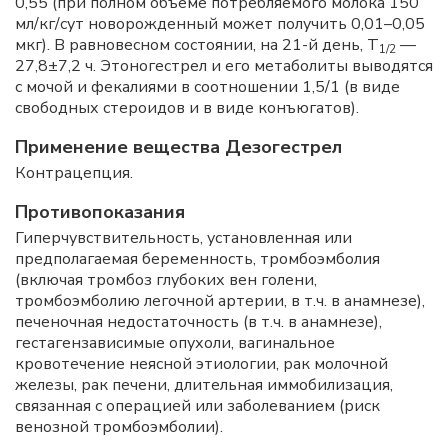
0,55 (при полном объеме потребляемого молока 150
мл/кг/сут новорожденный может получить 0,01–0,05
мкг). В равновесном состоянии, на 21-й день, T
—
1/2
27,8±7,2 ч. Этоногестрел и его метаболиты выводятся
с мочой и фекалиями в соотношении 1,5/1 (в виде
свободных стероидов и в виде конъюгатов).
Применение вещества Дезогестрел
Контрацепция.
Противопоказания
Гиперчувствительность, установленная или
предполагаемая беременность, тромбоэмболия
(включая тромбоз глубоких вен голени,
тромбоэмболию легочной артерии, в т.ч. в анамнезе),
печеночная недостаточность (в т.ч. в анамнезе),
гестагензависимые опухоли, вагинальное
кровотечение неясной этиологии, рак молочной
железы, рак печени, длительная иммобилизация,
связанная с операцией или заболеванием (риск
венозной тромбоэмболии).