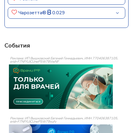
Чарозетта®
0.029
События
Реклама: ИП Вышковский Евгений Геннадьевич, ИНН 770406387105,
erid=F7NfYUJCUneP5W78VwNF
Реклама: ИП Вышковский Евгений Геннадьевич, ИНН 770406387105,
erid=F7NfYUJCUneP5W79xufv