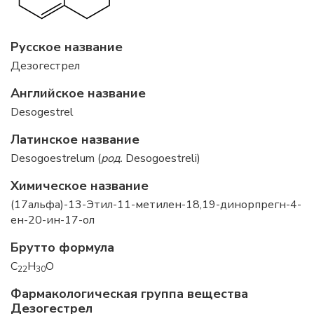
Русское название
Дезогестрел
Английское название
Desogestrel
Латинское название
Desogoestrelum (
род.
Desogoestreli)
Химическое название
(17альфа)-13-Этил-11-метилен-18,19-динорпрегн-4-
ен-20-ин-17-ол
Брутто формула
C
H
O
22
30
Фармакологическая группа вещества
Дезогестрел