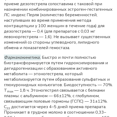
приеме дезогестрела сопоставима с таковой при
назначении комбинированных эстроген-гестагенных
ЛС: индекс Перля (количество беременностей,
наступивших во время применения метода
контрацепции у 100 женщин в течение года) для
дезогестрела — 0,4 (для препаратов с 0,03 мг
левоноргестрела — 1,6). Не вызывает существенных
изменений со стороны углеводного, липидного
обмена и показателей гемостаза.
Фармакокинетика.
Быстро и почти полностью
биотрансформируется путем гидроксилирования и
дегидрогенизации с образованием активного
метаболита — этоногестрела, который
метаболизируется путем образования сульфатных и
глюкуронидных конъюгатов. Биодоступность — 70%.
T
— 1,8 ч. Этоногестрел связывается с белками
max
плазмы: с альбумином — 66±12%, с глобулином,
связывающим половые гормоны (ГСПС) — 31±12%.
C
достигается через 4–5 дней приема препарата.
ss
Проникает в грудное молоко в соотношении 0,33–