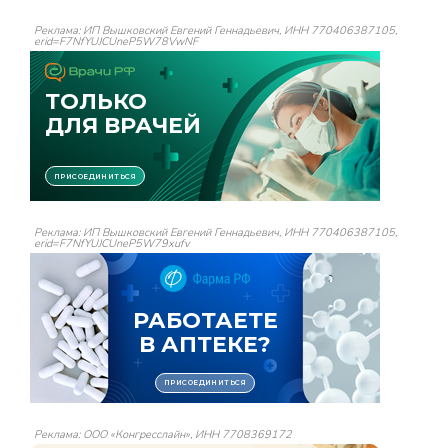
Реклама: ИП Вышковский Евгений Геннадьевич, ИНН 770406387105,
erid=F7NfYUJCUneP5W78VwNF
Реклама: ИП Вышковский Евгений Геннадьевич, ИНН 770406387105,
erid=F7NfYUJCUneP5W79xufv
Реклама: ООО «Конгресслайн», ИНН 7708369172