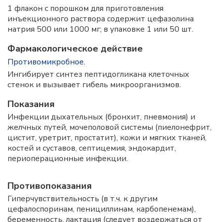
1 флакон с порошком для приготовления
инъекционного раствора содержит цефазолина
натрия 500 или 1000 мг; в упаковке 1 или 50 шт.
Фармакологическое действие
Противомикробное
.
Ингибирует синтез пептидогликана клеточных
стенок и вызывает гибель микроорганизмов.
Показания
Инфекции дыхательных (бронхит, пневмония) и
желчных путей, мочеполовой системы (пиелонефрит,
цистит, уретрит, простатит), кожи и мягких тканей,
костей и суставов, септицемия, эндокардит,
периоперационные инфекции.
Противопоказания
Гиперчувствительность (в т.ч. к другим
цефалоспоринам, пенициллинам, карбопенемам),
беременность, лактация (следует воздержаться от