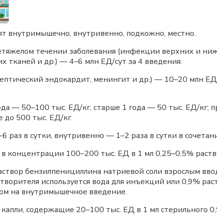
т внутримышечно, внутривенно, подкожно, местно.
тяжелом течении заболевания (инфекции верхних и ни
 тканей и др.) — 4–6 млн ЕД/сут за 4 введения.
ептический эндокардит, менингит и др.) — 10–20 млн ЕД/
года — 50–100 тыс. ЕД/кг, старше 1 года — 50 тыс. ЕД/кг;
до 500 тыс. ЕД/кг.
6 раз в сутки, внутривенно — 1–2 раза в сутки в сочет
в концентрации 100–200 тыс. ЕД в 1 мл 0,25–0,5% раств
аствор бензилпенициллина натриевой соли взрослым ввод
растворителя используется вода для инъекций или 0,9% р
дом на внутримышечное введение.
капли, содержащие 20–100 тыс. ЕД в 1 мл стерильного 0