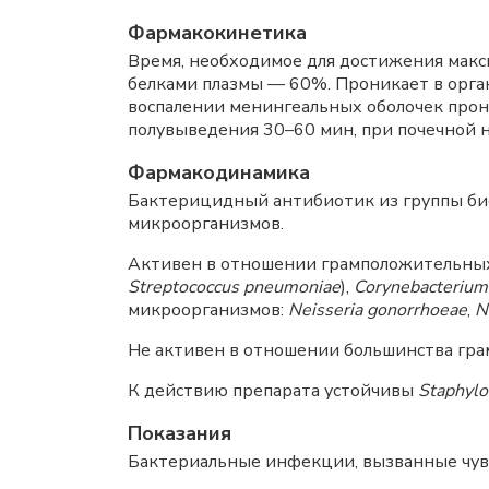
Фармакокинетика
Время, необходимое для достижения макс
белками плазмы — 60%. Проникает в орган
воспалении менингеальных оболочек прон
полувыведения 30–60 мин, при почечной н
Фармакодинамика
Бактерицидный антибиотик из группы био
микроорганизмов.
Активен в отношении грамположительных
Streptococcus pneumoniae
),
Corynebacterium
микроорганизмов:
Neisseria gonorrhoeae
,
N
Не активен в отношении большинства гра
К действию препарата устойчивы
Staphylo
Показания
Бактериальные инфекции, вызванные чув