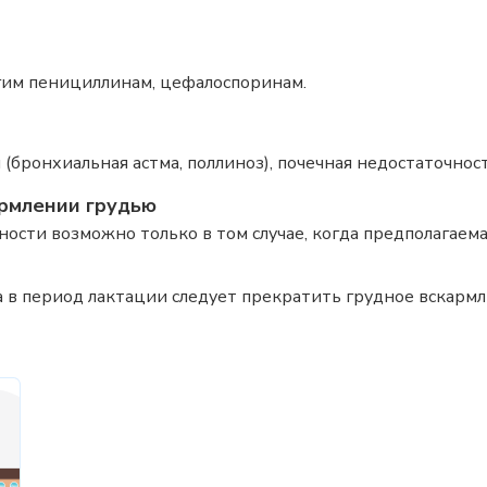
угим пенициллинам, цефалоспоринам.
(бронхиальная астма, поллиноз), почечная недостаточност
рмлении грудью
сти возможно только в том случае, когда
предполагаема
 в период лактации следует прекратить грудное вскармл