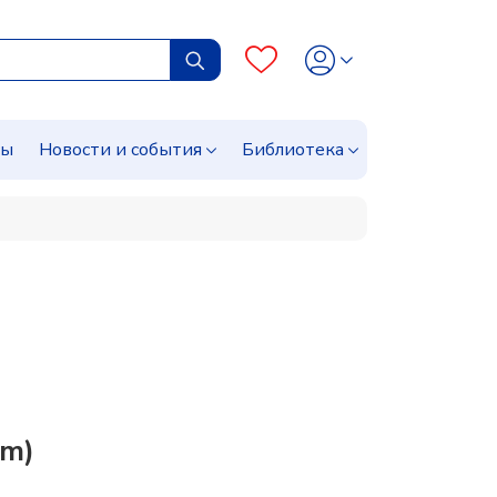
сы
Новости и события
Библиотека
um)