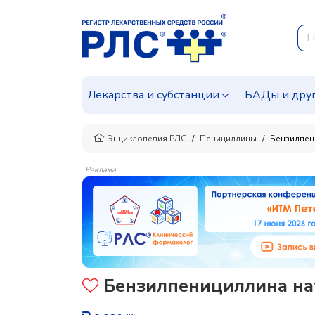
Лекарства и субстанции
БАДы и дру
Энциклопедия РЛС
Пенициллины
Бензилпен
Реклама
Бензилпенициллина натр