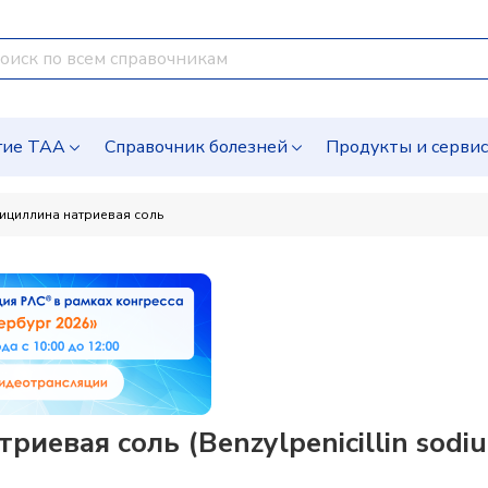
гие ТАА
Справочник болезней
Продукты и серви
ициллина натриевая соль
иевая соль (Benzylpenicillin sodi