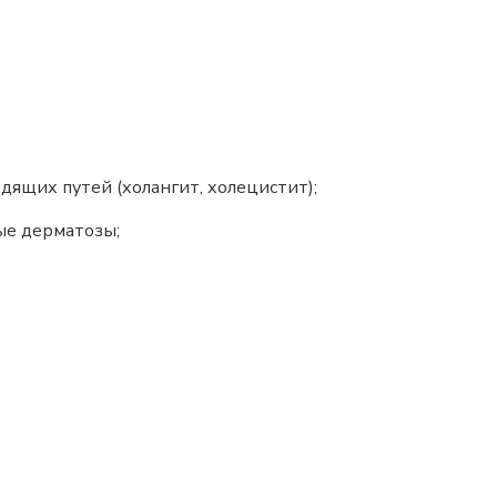
ящих путей (холангит, холецистит);
ые дерматозы;