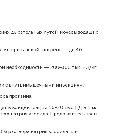
жних дыхательных путей, мочевыводящих
сут; при газовой гангрене — до 40–
 при необходимости — 200–300 тыс. ЕД/кг,
ании с внутримышечными инъекциями.
ора прокаина.
ят в концентрации 10–20 тыс. ЕД в 1 мл,
аствор натрия хлорида. Продолжительность
,9% раствора натрия хлорида или