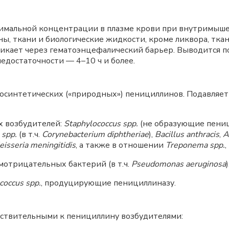
имальной концентрации в плазме крови при внутримыше
ы, ткани и биологические жидкости, кроме ликвора, ткан
икает через гематоэнцефалический барьер. Выводится п
едостаточности — 4–10 ч и более.
синтетических («природных») пенициллинов. Подавляет 
 возбудителей:
Staphylococcus spp.
(не образующие пениц
 spp.
(в т.ч.
Corynebacterium diphtheriae
),
Bacillus anthracis
,
A
eisseria meningitidis
, а также в отношении
Treponema spp.
,
мотрицательных бактерий (в т.ч.
Pseudomonas aeruginosa
)
coccus spp.
, продуцирующие пенициллиназу.
ствительными к пенициллину возбудителями: