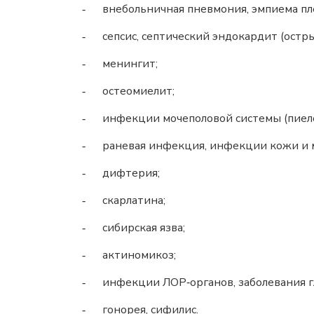
внебольничная пневмония, эмпиема пл
-
сепсис, септический эндокардит (остр
-
менингит;
-
остеомиелит;
-
инфекции мочеполовой системы (пиело
-
раневая инфекция, инфекции кожи и 
-
дифтерия;
-
скарлатина;
-
сибирская язва;
-
актиномикоз;
-
инфекции ЛОР‑органов, заболевания гл
-
гонорея, сифилис.
-