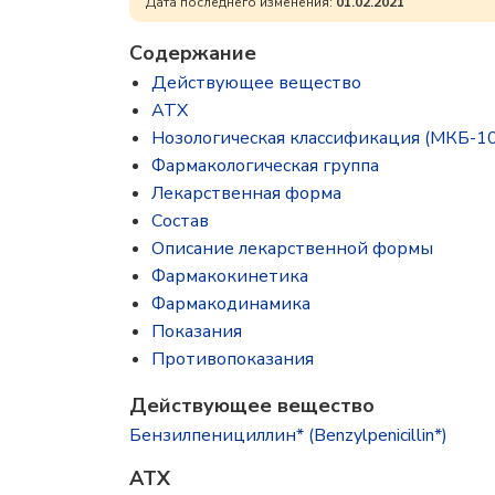
Дата последнего изменения:
01.02.2021
Содержание
Действующее вещество
ATX
Нозологическая классификация (МКБ-10
Фармакологическая группа
Лекарственная форма
Состав
Описание лекарственной формы
Фармакокинетика
Фармакодинамика
Показания
Противопоказания
Действующее вещество
Бензилпенициллин* (Benzylpenicillin*)
ATX