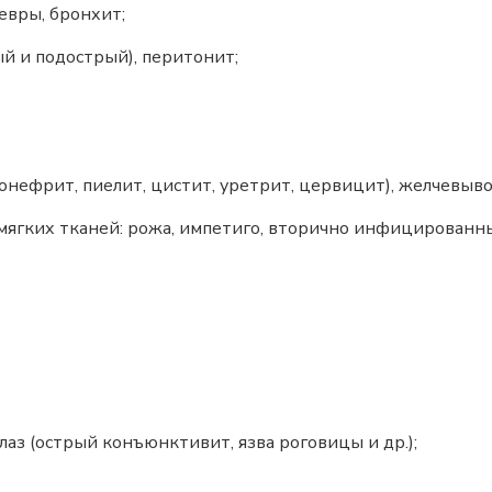
евры, бронхит;
ый и подострый), перитонит;
нефрит, пиелит, цистит, уретрит, цервицит), желчевывод
мягких тканей: рожа, импетиго, вторично инфицированн
аз (острый конъюнктивит, язва роговицы и др.);