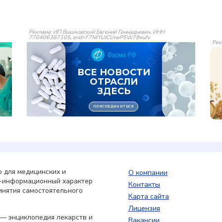
Реклама: ИП Вышковский Евгений Геннадьевич, ИНН
770406387105, erid=F7NfYUJCUneP5W79xufv
Рек
 для медицинских и
О компании
о-информационный характер
Контакты
инятия самостоятельного
Карта сайта
Лицензия
— энциклопедия лекарств и
Вакансии