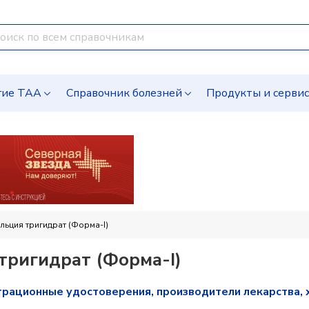
гие ТАА
Справочник болезней
Продукты и серви
льция тригидрат (Форма-I)
тригидрат (Форма-I)
трационные удостоверения, производители лекарства, 