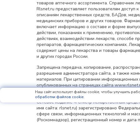
товаров аптечного ассортимента. Справочник л
Rlsnet.ru предоставляет пользователям доступ к
описаниям лекарственных средств, БАДов, меди
медицинских приборов и других товаров. Фарма
включает информацию о составе и форме выпус
действии, показаниях к применению, противопок
действиях, взаимодействии лекарств, способе 
препаратов, фармацевтических компаниях. Лек
содержит цены на лекарства и товары фармацев
и других городах России.
Запрещена передача, копирование, распростра
разрешения администратора сайта, а также ком
материалов. При цитировании информационных 
опубликованных на страницах сайта www.rlsnet.r
информации обязательна.
Наш сайт использует файлы cookie, чтобы улучшить рабо
обработки файлов cookie
.
Сетевое издание «Регистр лекарственных средст
имя сайта: rlsnet.ru) зарегистрировано Федерал
сфере связи, информационных технологий и мас
(Роскомнадзор), регистрационный номер и дата 
регистрации: серия Эл № ФС77-85156 от 25 апрел