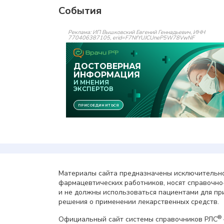
События
Реклама: ИП Вышковский Евгений Геннадьевич, ИНН
770406387105, erid=F7NfYUJCUneP5W78VwNF
Материалы сайта предназначены исключительно
фармацевтических работников, носят справочн
и не должны использоваться пациентами для пр
решения о применении лекарственных средств.
®
Официальный сайт системы справочников РЛС