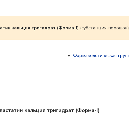
атин кальция тригидрат (Форма-I)
(субстанция-порошок)
Фармакологическая груп
вастатин кальция тригидрат (Форма-I)