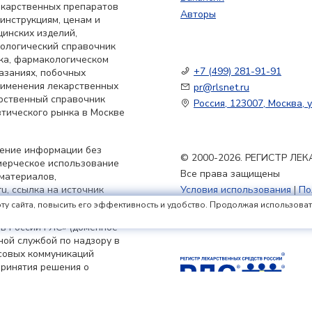
екарственных препаратов
Авторы
 инструкциям, ценам и
цинских изделий,
кологический справочник
ка, фармакологическом
+7 (499) 281-91-91
азаниях, побочных
применения лекарственных
pr@rlsnet.ru
арственный справочник
Россия, 123007, Москва, у
тического рынка в Москве
нение информации без
© 2000-2026. РЕГИСТР Л
мерческое использование
Все права защищены
материалов,
u, ссылка на источник
Условия использования
|
По
Политика обработки файлов
ту сайта, повысить его эффективность и удобство. Продолжая использовать 
в России РЛС» (доменное
ьной службой по надзору в
совых коммуникаций
принятия решения о
я 2023 г.