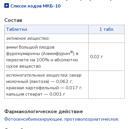
Список кодов МКБ-10
Состав
Таблетки
1 табл.
активное вещество:
амми большой плодов
®
фурокумарины (Аммифурин
) в
0,02 г
пересчете на 100% и абсолютно
сухое вещество
вспомогательные вещества:
сахар
молочный (лактоза) — 0,062 г;
крахмал картофельный — 0,017 г;
кальция стеарат — 0,001 г
Фармакологическое действие
Фотосенсибилизирующее
,
противопсориатическое
.