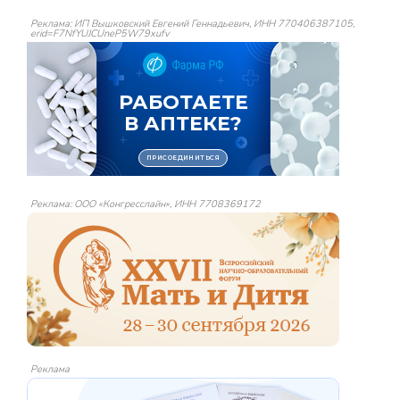
Реклама: ИП Вышковский Евгений Геннадьевич, ИНН 770406387105,
erid=F7NfYUJCUneP5W79xufv
Реклама: ООО «Конгресслайн», ИНН 7708369172
Реклама