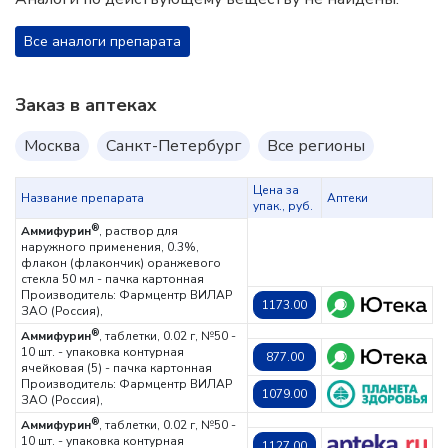
Все аналоги препарата
Заказ в аптеках
Москва
Санкт-Петербург
Все регионы
Цена за
Название препарата
Аптеки
упак., руб.
®
Аммифурин
, раствор для
наружного применения, 0.3%,
флакон (флакончик) оранжевого
стекла 50 мл - пачка картонная
Производитель: Фармцентр ВИЛАР
1173.00
ЗАО (Россия),
®
Аммифурин
, таблетки, 0.02 г, №50 -
10 шт. - упаковка контурная
877.00
ячейковая (5) - пачка картонная
Производитель: Фармцентр ВИЛАР
1079.00
ЗАО (Россия),
®
Аммифурин
, таблетки, 0.02 г, №50 -
10 шт. - упаковка контурная
1127.00