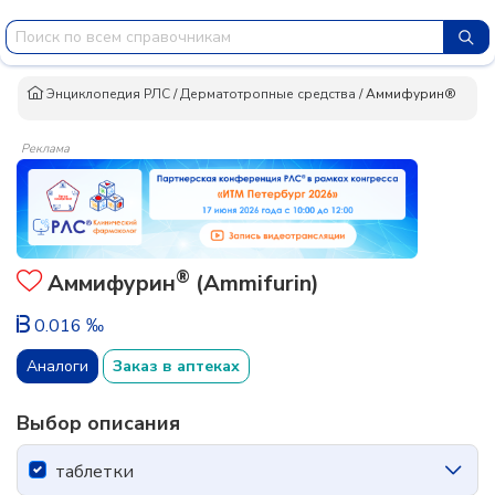
Энциклопедия РЛС
/
Дерматотропные средства
/
Аммифурин®
Реклама
®
Аммифурин
(Ammifurin)
0.016 ‰
Аналоги
Заказ в аптеках
Выбор описания
таблетки