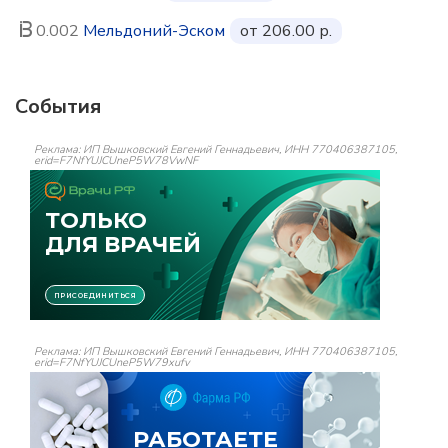
0.002
Мельдоний-Эском
от 206.00 р.
События
Реклама: ИП Вышковский Евгений Геннадьевич, ИНН 770406387105,
erid=F7NfYUJCUneP5W78VwNF
Реклама: ИП Вышковский Евгений Геннадьевич, ИНН 770406387105,
erid=F7NfYUJCUneP5W79xufv