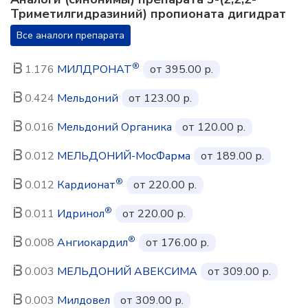
Триметилгидразиний) пропионата дигидрат
Все аналоги препарата
®
1.176
МИЛДРОНАТ
от 395.00 р.
0.424
Мельдоний
от 123.00 р.
0.016
Мельдоний Органика
от 120.00 р.
0.012
МЕЛЬДОНИЙ-МосФарма
от 189.00 р.
®
0.012
Кардионат
от 220.00 р.
®
0.011
Идринол
от 220.00 р.
®
0.008
Ангиокардил
от 176.00 р.
0.003
МЕЛЬДОНИЙ АВЕКСИМА
от 309.00 р.
0.003
Милдовел
от 309.00 р.