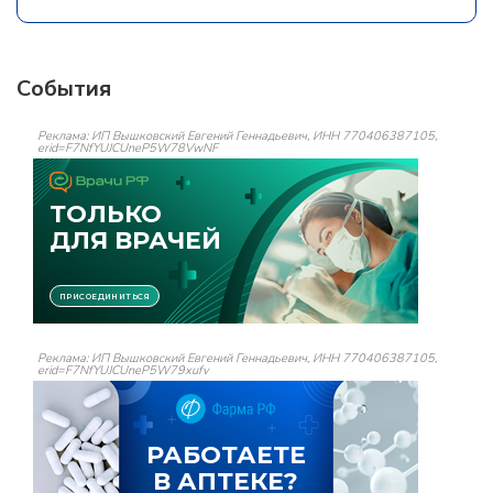
События
Реклама: ИП Вышковский Евгений Геннадьевич, ИНН 770406387105,
erid=F7NfYUJCUneP5W78VwNF
Реклама: ИП Вышковский Евгений Геннадьевич, ИНН 770406387105,
erid=F7NfYUJCUneP5W79xufv