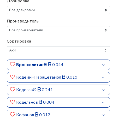
Дозировка
Производитель
Сортировка
Бронхолитин®
0.044
Кодеин+Парацетамол
0.019
Коделак®
0.241
Коделанов
0.004
Кофанол
0.012