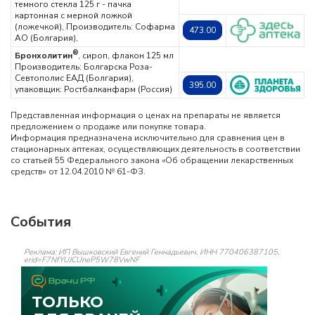
темного стекла 125 г - пачка
картонная с мерной ложкой
(ложечкой),
Производитель: Софарма
473.00
АО (Болгария),
®
Бронхолитин
, сироп, флакон 125 мл
Производитель: Болгарска Роза-
Севтополис ЕАД (Болгария),
395.00
упаковщик: Ростбалканфарм (Россия)
Представленная информация о ценах на препараты не является
предложением о продаже или покупке товара.
Информация предназначена исключительно для сравнения цен в
стационарных аптеках, осуществляющих деятельность в соответствии
со статьей 55 Федерального закона «Об обращении лекарственных
средств» от 12.04.2010 № 61-ФЗ.
События
Реклама: ИП Вышковский Евгений Геннадьевич, ИНН 770406387105,
erid=F7NfYUJCUneP5W78VwNF