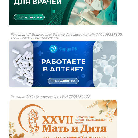
Реклама: ИП Вышковский Евгений Геннадьевич, ИНН 770406387105,
erid=F7NfYUJCUneP5W79xufv
Реклама: ООО «Конгресслайн», ИНН 7708369172