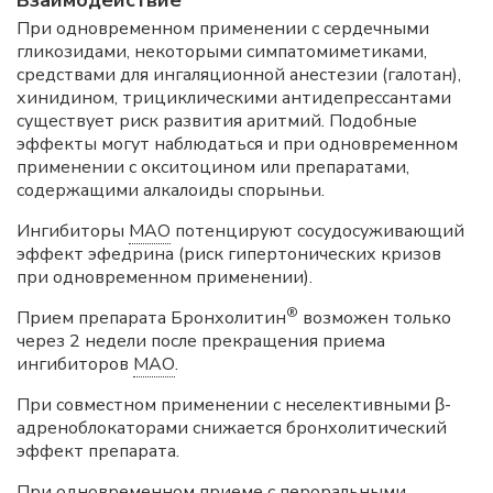
При одновременном применении с сердечными
гликозидами, некоторыми симпатомиметиками,
средствами для ингаляционной анестезии (галотан),
хинидином, трициклическими антидепрессантами
существует риск развития аритмий. Подобные
эффекты могут наблюдаться и при одновременном
применении с окситоцином или препаратами,
содержащими алкалоиды спорыньи.
Ингибиторы
МАО
потенцируют сосудосуживающий
эффект эфедрина (риск гипертонических кризов
при одновременном применении).
®
Прием препарата Бронхолитин
возможен только
через 2 недели после прекращения приема
ингибиторов
МАО
.
При совместном применении с неселективными β-
адреноблокаторами снижается бронхолитический
эффект препарата.
При одновременном приеме с пероральными