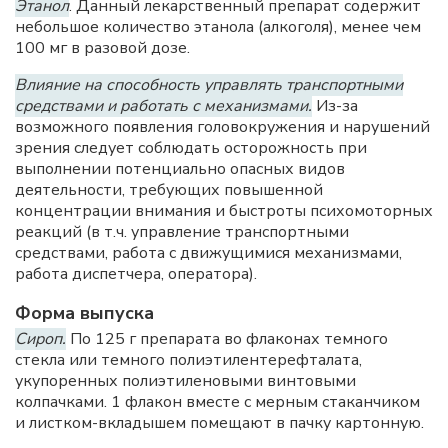
Этанол
. Данный лекарственный препарат содержит
небольшое количество этанола (алкоголя), менее чем
100 мг в разовой дозе.
Влияние на способность управлять транспортными
средствами и работать с механизмами.
Из-за
возможного появления головокружения и нарушений
зрения следует соблюдать осторожность при
выполнении потенциально опасных видов
деятельности, требующих повышенной
концентрации внимания и быстроты психомоторных
реакций (в т.ч. управление транспортными
средствами, работа с движущимися механизмами,
работа диспетчера, оператора).
Форма выпуска
Сироп.
По 125 г препарата во флаконах темного
стекла или темного полиэтилентерефталата,
укупоренных полиэтиленовыми винтовыми
колпачками. 1 флакон вместе с мерным стаканчиком
и листком-вкладышем помещают в пачку картонную.