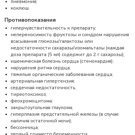
пневмония;
коклюш.
Противопоказания
гиперчувствительность к препарату;
непереносимость фруктозы и синдром нарушения
всасывания глюкозы/галактозы или
недостаточности сахаразы/изомальтазы (каждая
доза препарата (5 мл) содержит до 2 г сахарозы);
ишемическая болезнь сердца (стенокардия);
нарушения ритма сердца;
тяжелые органические заболевания сердца;
артериальная гипертензия;
сердечная недостаточность;
тиреотоксикоз;
феохромоцитома;
закрытоугольная глаукома;
гиперплазия предстательной железы (в случае
наличия остаточной мочи);
бессонница;
первый триместр беременности;