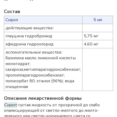
Состав
Сироп
5 мл
действующие вещества:
глауцина гидробромид
5,75 мг
эфедрина гидрохлорид
4,60 мг
вспомогательные вещества:
базилика масло; лимонной кислоты
моногидрат;
сахароза;метилпарагидроксибензоат;
пропилпарагидроксибензоат;
полисорбат 80; этанол (96%); вода
очищенная
Описание лекарственной формы
Сироп:
густая жидкость от прозрачной до слабо
опалесцирующей от светло-желтого до желто-
зеленого или светло-коричневого цвета со