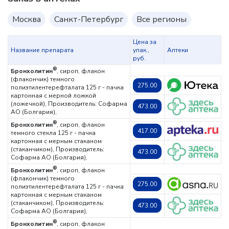
Москва
Санкт-Петербург
Все регионы
Цена за
Название препарата
упак.,
Аптеки
руб.
®
Бронхолитин
, сироп, флакон
(флакончик) темного
275.00
полиэтилентерефталата 125 г - пачка
картонная с мерной ложкой
(ложечкой),
Производитель: Софарма
473.00
АО (Болгария),
®
Бронхолитин
, сироп, флакон
417.00
темного стекла 125 г - пачка
картонная с мерным стаканом
(стаканчиком),
Производитель:
473.00
Софарма АО (Болгария),
®
Бронхолитин
, сироп, флакон
(флакончик) темного
275.00
полиэтилентерефталата 125 г - пачка
картонная с мерным стаканом
(стаканчиком),
Производитель:
473.00
Софарма АО (Болгария),
®
Бронхолитин
, сироп, флакон