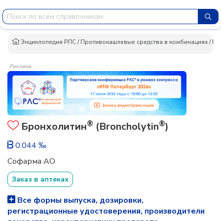
Энциклопедия РЛС
/
Противокашлевые средства в комбинациях
/
Бр
Реклама
®
®
Бронхолитин
(Broncholytin
)
0.044 ‰
Софарма АО
Заказ в аптеках
Все формы выпуска, дозировки,
регистрационные удостоверения, производители