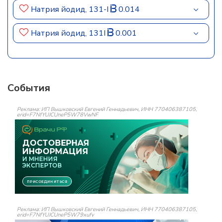
Натрия йодид, 131-I
0.014
Натрия йодид, 131I
0.001
События
Реклама: ИП Вышковский Евгений Геннадьевич, ИНН 770406387105,
erid=F7NfYUJCUneP5W78VwNF
Реклама: ИП Вышковский Евгений Геннадьевич, ИНН 770406387105,
erid=F7NfYUJCUneP5W79xufv