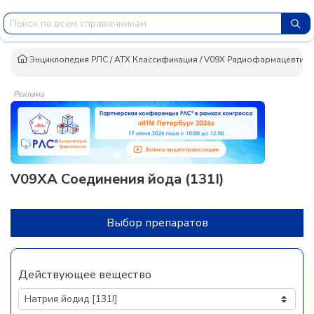
Энциклопедия РЛС
/
АТХ Классификация
/
V09X Радиофармацевтиче
Реклама
V09XA Соединения йода (131I)
Выбор препаратов
Действующее вещество