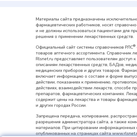
Материалы сайта предназначены исключительно
фармацевтических работников, носят справочн
и не должны использоваться пациентами для пр
решения о применении лекарственных средств.
®
Официальный сайт системы справочников РЛС
товаров аптечного ассортимента. Справочник л
Rlsnet.ru предоставляет пользователям доступ к
описаниям лекарственных средств, БАДов, меди
медицинских приборов и других товаров. Фарма
включает информацию о составе и форме выпус
действии, показаниях к применению, противопок
действиях, взаимодействии лекарств, способе 
препаратов, фармацевтических компаниях. Лек
содержит цены на лекарства и товары фармацев
и других городах России.
Запрещена передача, копирование, распростра
разрешения администратора сайта, а также ком
материалов. При цитировании информационных 
опубликованных на страницах сайта www.rlsnet.r