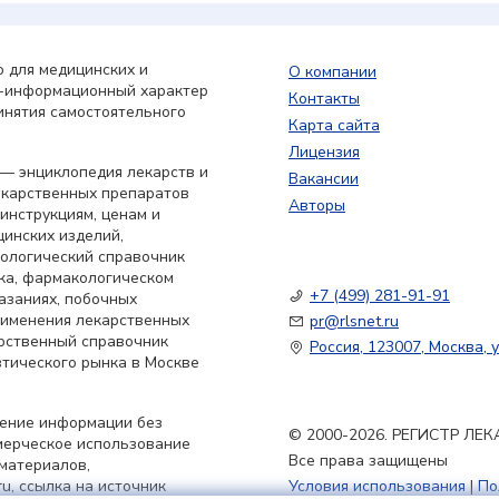
 для медицинских и
О компании
о-информационный характер
Контакты
инятия самостоятельного
Карта сайта
Лицензия
— энциклопедия лекарств и
Вакансии
екарственных препаратов
Авторы
 инструкциям, ценам и
цинских изделий,
кологический справочник
ка, фармакологическом
+7 (499) 281-91-91
азаниях, побочных
применения лекарственных
pr@rlsnet.ru
арственный справочник
Россия, 123007, Москва, у
тического рынка в Москве
нение информации без
© 2000-2026. РЕГИСТР Л
мерческое использование
Все права защищены
материалов,
u, ссылка на источник
Условия использования
|
По