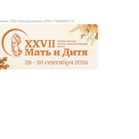
лама: ООО «Конгресслайн», ИНН 7708369172