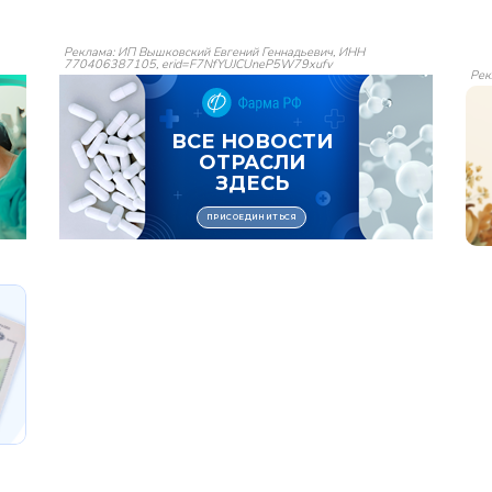
Реклама: ИП Вышковский Евгений Геннадьевич, ИНН
770406387105, erid=F7NfYUJCUneP5W79xufv
Рек