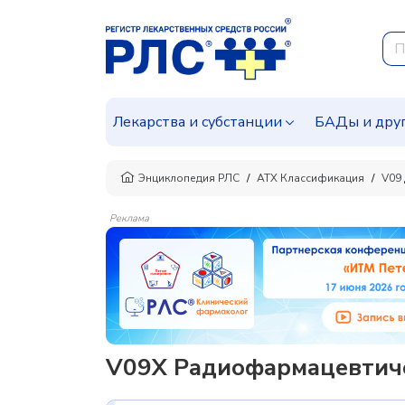
Лекарства и субстанции
БАДы и дру
Энциклопедия РЛС
АТХ Классификация
V09
Реклама
V09X Радиофармацевтиче