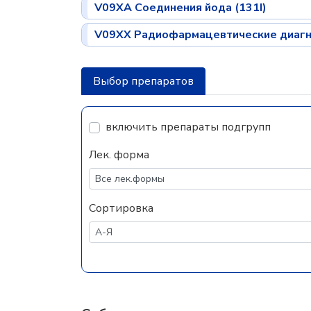
V09XA Соединения йода (131I)
V09XX Радиофармацевтические диагн
Выбор препаратов
включить препараты подгрупп
Лек. форма
Сортировка