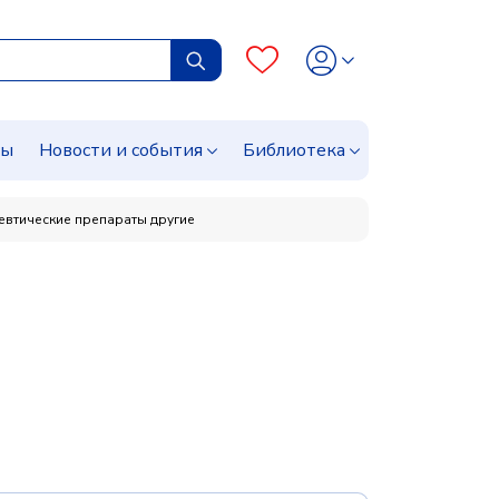
сы
Новости и события
Библиотека
втические препараты другие