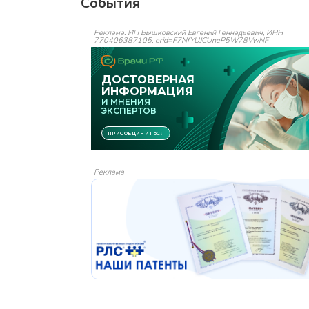
События
Реклама: ИП Вышковский Евгений Геннадьевич, ИНН
770406387105, erid=F7NfYUJCUneP5W78VwNF
Реклама