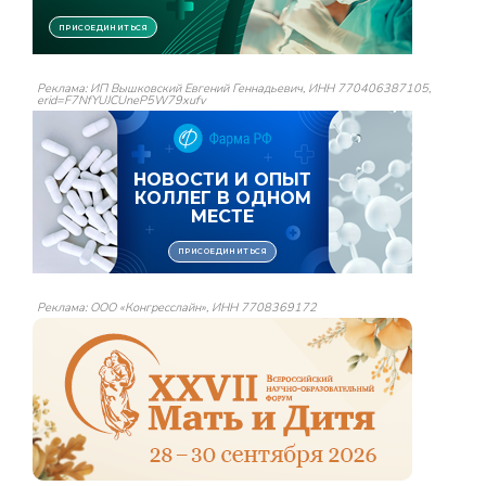
Реклама: ИП Вышковский Евгений Геннадьевич, ИНН 770406387105,
erid=F7NfYUJCUneP5W79xufv
Реклама: ООО «Конгресслайн», ИНН 7708369172