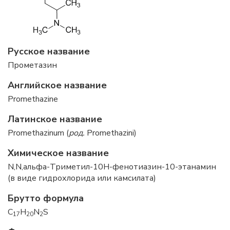
Русское название
Прометазин
Английское название
Promethazine
Латинское название
Promethazinum (
род.
Promethazini)
Химическое название
N,N,альфа-Триметил-10Н-фенотиазин-10-этанамин
(в виде гидрохлорида или камсилата)
Брутто формула
C
H
N
S
17
20
2