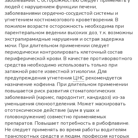
заболеваний. С осторожностью следует применять у
людей с нарушением функции печени,
заболеваниями сердечно-сосудистой системы и
угнетением костномозгового кроветворения. В
пожилом возрасте осторожность необходима при
парентеральном ведении высоких доз, т.к. возможны
экстрапирамидные нарушения и острая задержка
мочи. При длительном применении следует
периодически контролировать клеточный состав
периферической крови. В качестве противорвотного
средства необходимо использовать только при
затяжной рвоте известной этиологии. Для
предупреждения угнетения
ЦНС
рекомендуется
назначение кофеина. При длительном применении
повышается риск развития стоматологических
заболеваний (кариес, пародонтит, кандидоз) из-за
уменьшения слюноотделения. Может маскировать
ототоксическое действие (шум в ушах и
головокружение) совместно применяемых
препаратов. Повышает потребность в рибофлавине.
Не следует применять во время работы водителям
транспортных средств и людям, профессия которых