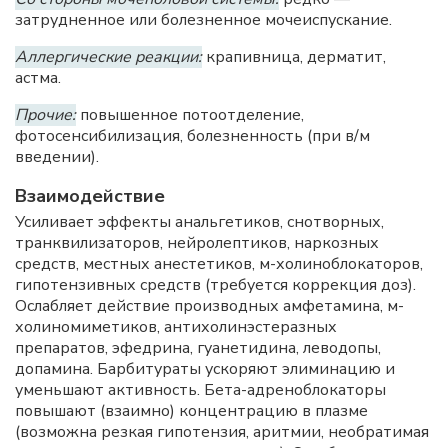
затрудненное или болезненное мочеиспускание.
Аллергические реакции:
крапивница, дерматит,
астма.
Прочие:
повышенное потоотделение,
фотосенсибилизация, болезненность (при в/м
введении).
Взаимодействие
Усиливает эффекты анальгетиков, снотворных,
транквилизаторов, нейролептиков, наркозных
средств, местных анестетиков, м-холиноблокаторов,
гипотензивных средств (требуется коррекция доз).
Ослабляет действие производных амфетамина, м-
холиномиметиков, антихолинэстеразных
препаратов, эфедрина, гуанетидина, леводопы,
допамина. Барбитураты ускоряют элиминацию и
уменьшают активность. Бета-адреноблокаторы
повышают (взаимно) концентрацию в плазме
(возможна резкая гипотензия, аритмии, необратимая