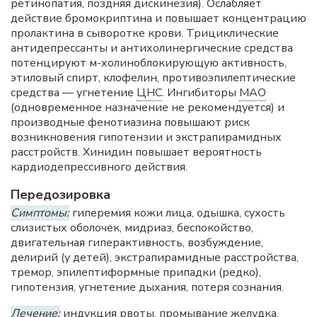
ретинопатия, поздняя дискинезия). Ослабляет
действие бромокриптина и повышает концентрацию
пролактина в сыворотке крови. Трициклические
антидепрессанты и антихолинергические средства
потенцируют м-холиноблокирующую активность,
этиловый спирт, клофелин, противоэпилептические
средства — угнетение
ЦНС
. Ингибиторы
МАО
(одновременное назначение не рекомендуется) и
производные фенотиазина повышают риск
возникновения гипотензии и экстрапирамидных
расстройств. Хинидин повышает вероятность
кардиодепрессивного действия.
Передозировка
Симптомы:
гиперемия кожи лица, одышка, сухость
слизистых оболочек, мидриаз, беспокойство,
двигательная гиперактивность, возбуждение,
делирий (у детей), экстрапирамидные расстройства,
тремор, эпилептиформные припадки (редко),
гипотензия, угнетение дыхания, потеря сознания.
Лечение:
индукция рвоты, промывание желудка,