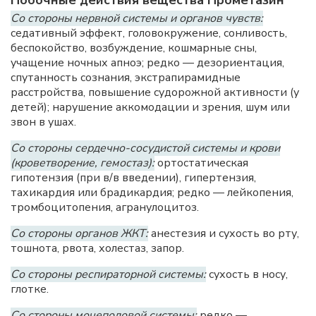
Побочные действия вещества Прометазин
Со стороны нервной системы и органов чувств:
седативный эффект, головокружение, сонливость,
беспокойство, возбуждение, кошмарные сны,
учащение ночных апноэ; редко — дезориентация,
спутанность сознания, экстрапирамидные
расстройства, повышение судорожной активности (у
детей); нарушение аккомодации и зрения, шум или
звон в ушах.
Со стороны сердечно-сосудистой системы и крови
(кроветворение, гемостаз):
ортостатическая
гипотензия (при в/в введении), гипертензия,
тахикардия или брадикардия; редко — лейкопения,
тромбоцитопения, агранулоцитоз.
Со стороны органов ЖКТ:
анестезия и сухость во рту,
тошнота, рвота, холестаз, запор.
Со стороны респираторной системы:
сухость в носу,
глотке.
Со стороны мочеполовой системы:
редко —