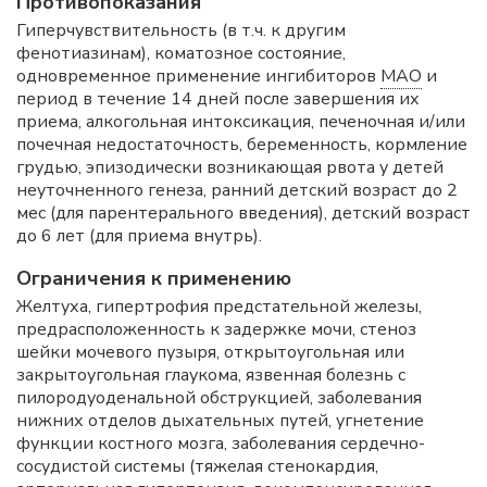
Противопоказания
Гиперчувствительность (в т.ч. к другим
фенотиазинам), коматозное состояние,
одновременное применение ингибиторов
МАО
и
период в течение 14 дней после завершения их
приема, алкогольная интоксикация, печеночная и/или
почечная недостаточность, беременность, кормление
грудью, эпизодически возникающая рвота у детей
неуточненного генеза, ранний детский возраст до 2
мес (для парентерального введения), детский возраст
до 6 лет (для приема внутрь).
Ограничения к применению
Желтуха, гипертрофия предстательной железы,
предрасположенность к задержке мочи, стеноз
шейки мочевого пузыря, открытоугольная или
закрытоугольная глаукома, язвенная болезнь с
пилородуоденальной обструкцией, заболевания
нижних отделов дыхательных путей, угнетение
функции костного мозга, заболевания сердечно-
сосудистой системы (тяжелая стенокардия,