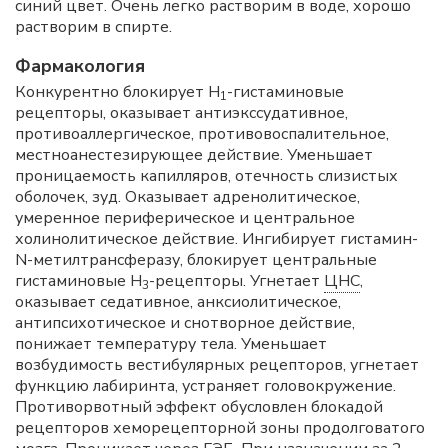
синий цвет. Очень легко растворим в воде, хорошо
растворим в спирте.
Фармакология
Конкурентно блокирует H
-гистаминовые
1
рецепторы, оказывает антиэкссудативное,
противоаллергическое, противовоспалительное,
местноанестезирующее действие. Уменьшает
проницаемость капилляров, отечность слизистых
оболочек, зуд. Оказывает адренолитическое,
умеренное периферическое и центральное
холинолитическое действие. Ингибирует гистамин-
N-метилтрансферазу, блокирует центральные
гистаминовые H
-рецепторы. Угнетает
ЦНС
,
3
оказывает седативное, анксиолитическое,
антипсихотическое и снотворное действие,
понижает температуру тела. Уменьшает
возбудимость вестибулярных рецепторов, угнетает
функцию лабиринта, устраняет головокружение.
Противорвотный эффект обусловлен блокадой
рецепторов хеморецепторной зоны продолговатого