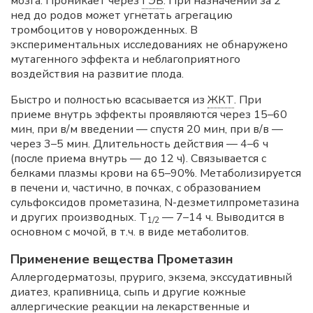
мозга. Проникает через
ГЭБ
. При назначении за 2
нед до родов может угнетать агрегацию
тромбоцитов у новорожденных. В
экспериментальных исследованиях не обнаружено
мутагенного эффекта и неблагоприятного
воздействия на развитие плода.
Быстро и полностью всасывается из
ЖКТ
. При
приеме внутрь эффекты проявляются через 15–60
мин, при в/м введении — спустя 20 мин, при в/в —
через 3–5 мин. Длительность действия — 4–6 ч
(после приема внутрь — до 12 ч). Связывается с
белками плазмы крови на 65–90%. Метаболизируется
в печени и, частично, в почках, с образованием
сульфоксидов прометазина, N-дезметилпрометазина
и других производных. T
— 7–14 ч. Выводится в
1/2
основном с мочой, в т.ч. в виде метаболитов.
Применение вещества Прометазин
Аллергодерматозы, пруриго, экзема, экссудативный
диатез, крапивница, сыпь и другие кожные
аллергические реакции на лекарственные и