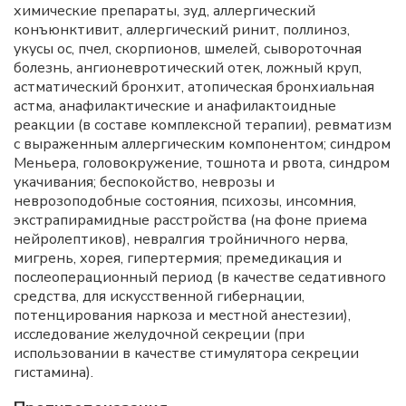
химические препараты, зуд, аллергический
конъюнктивит, аллергический ринит, поллиноз,
укусы ос, пчел, скорпионов, шмелей, сывороточная
болезнь, ангионевротический отек, ложный круп,
астматический бронхит, атопическая бронхиальная
астма, анафилактические и анафилактоидные
реакции (в составе комплексной терапии), ревматизм
с выраженным аллергическим компонентом; синдром
Меньера, головокружение, тошнота и рвота, синдром
укачивания; беспокойство, неврозы и
неврозоподобные состояния, психозы, инсомния,
экстрапирамидные расстройства (на фоне приема
нейролептиков), невралгия тройничного нерва,
мигрень, хорея, гипертермия; премедикация и
послеоперационный период (в качестве седативного
средства, для искусственной гибернации,
потенцирования наркоза и местной анестезии),
исследование желудочной секреции (при
использовании в качестве стимулятора секреции
гистамина).