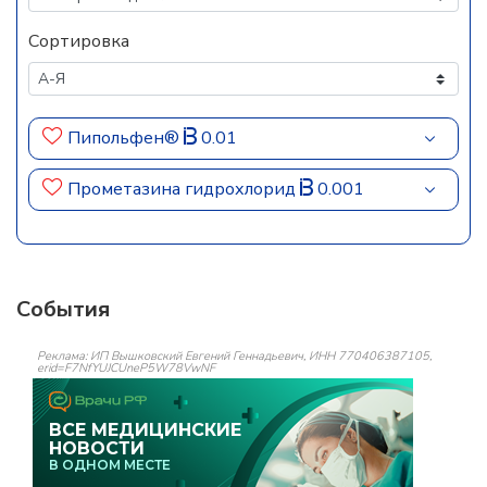
Сортировка
Пипольфен®
0.01
Прометазина гидрохлорид
0.001
События
Реклама: ИП Вышковский Евгений Геннадьевич, ИНН 770406387105,
erid=F7NfYUJCUneP5W78VwNF