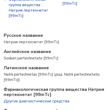
[99mТс]
группа вещества
Натрия пертехнетат
[99mТс]
Русское название
Натрия пертехнетат [99mТс]
Английское название
Sodium pertechnetate [99mTc]
Латинское название
Natrii pertechnetas [99mTc] (
род.
Natrii pertechnetatis
[99mTc])
Фармакологическая группа вещества Натрия
пертехнетат [99mТс]
Другие диагностические средства