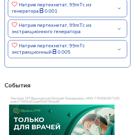
Натрия пертехнетат, 99mTc из
генератора
0.001
Натрия пертехнетат, 99mТс из
экстракционного генератора
Натрия пертехнетат, 99mТс
экстракционный
0.005
События
Реклама: ИП Вышковский Евгений Геннадьевич, ИНН 770406387105,
erid=F7NfYUJCUneP5W78VwNF