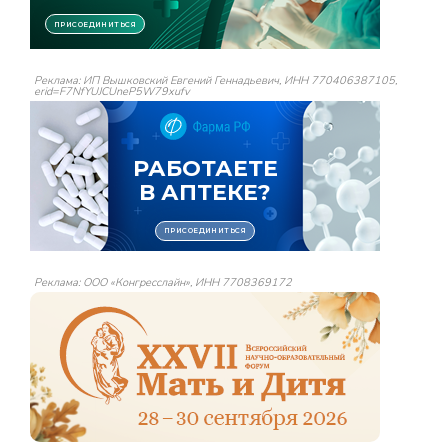
Реклама: ИП Вышковский Евгений Геннадьевич, ИНН 770406387105,
erid=F7NfYUJCUneP5W79xufv
Реклама: ООО «Конгресслайн», ИНН 7708369172