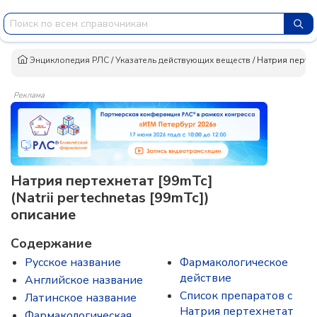
Энциклопедия РЛС
/
Указатель действующих веществ
/
Натрия пертех
Реклама
Натрия пертехнетат [99mТс]
(Natrii pertechnetas [99mTc])
описание
Содержание
Русское название
Фармакологическое
действие
Английское название
Список препаратов с
Латинское название
Натрия пертехнетат
Фармакологическая