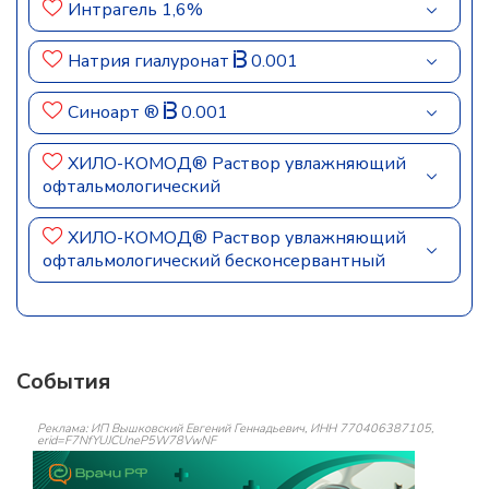
Интрагель 1,6%
Натрия гиалуронат
0.001
Синоарт ®
0.001
ХИЛО-КОМОД® Раствор увлажняющий
офтальмологический
ХИЛО-КОМОД® Раствор увлажняющий
офтальмологический бесконсервантный
События
Реклама: ИП Вышковский Евгений Геннадьевич, ИНН 770406387105,
erid=F7NfYUJCUneP5W78VwNF