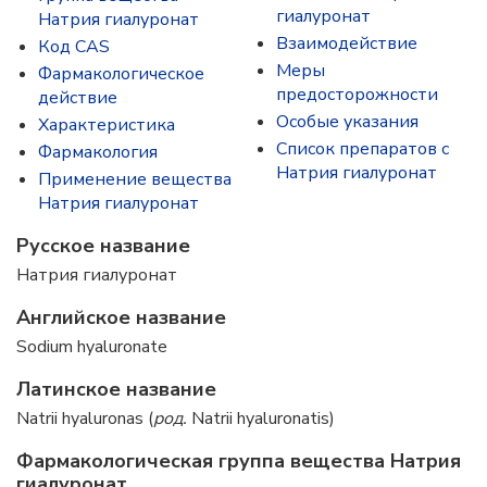
гиалуронат
Натрия гиалуронат
Взаимодействие
Код CAS
Меры
Фармакологическое
предосторожности
действие
Особые указания
Характеристика
Список препаратов с
Фармакология
Натрия гиалуронат
Применение вещества
Натрия гиалуронат
Русское название
Натрия гиалуронат
Английское название
Sodium hyaluronate
Латинское название
Natrii hyaluronas (
род.
Natrii hyaluronatis)
Фармакологическая группа вещества Натрия
гиалуронат