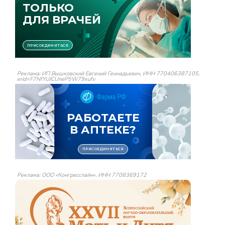
Реклама: ИП Вышковский Евгений Геннадьевич, ИНН 770406387105,
erid=F7NfYUJCUneP5W79xufv
Реклама: ООО «Конгресслайн», ИНН 7708369172