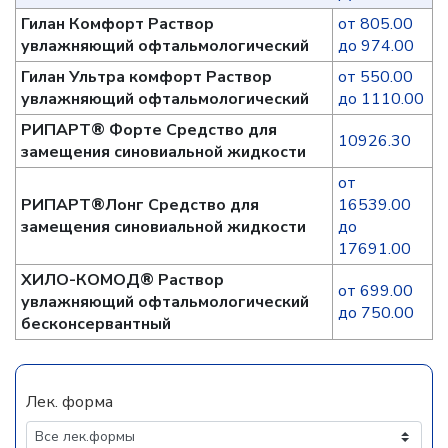
Гилан Комфорт Раствор
от 805.00
увлажняющий офтальмологический
до 974.00
Гилан Ультра комфорт Раствор
от 550.00
увлажняющий офтальмологический
до 1110.00
РИПАРТ® Форте Средство для
10926.30
замещения синовиальной жидкости
от
РИПАРТ®Лонг Средство для
16539.00
замещения синовиальной жидкости
до
17691.00
ХИЛО-КОМОД® Раствор
от 699.00
увлажняющий офтальмологический
до 750.00
бесконсервантный
Лек. форма