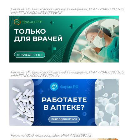
Реклама: ИП Вышковский Евгений Геннадьевич, ИНН 770406387105,
erid=F7NfYUJCUneP5W78VwNF
Реклама: ИП Вышковский Евгений Геннадьевич, ИНН 770406387105,
erid=F7NfYUJCUneP5W79xufv
Реклама: ООО «Конгресслайн», ИНН 7708369172