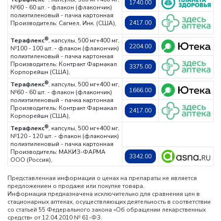
1740.00
№60 - 60 шт. - флакон (флакончик)
полиэтиленовый - пачка картонная
2417.00
Производитель: Сагмел, Инк. (США),
®
Терафлекс
, капсулы, 500 мг+400 мг,
2204.00
№100 - 100 шт. - флакон (флакончик)
полиэтиленовый - пачка картонная
Производитель: Контракт Фармакал
3375.00
Корпорейшн (США),
®
Терафлекс
, капсулы, 500 мг+400 мг,
1666.00
№60 - 60 шт. - флакон (флакончик)
полиэтиленовый - пачка картонная
Производитель: Контракт Фармакал
2417.00
Корпорейшн (США),
®
Терафлекс
, капсулы, 500 мг+400 мг,
№120 - 120 шт. - флакон (флакончик)
полиэтиленовый - пачка картонная
Производитель: МАКИЗ-ФАРМА
3342.00
ООО (Россия),
Представленная информация о ценах на препараты не является
предложением о продаже или покупке товара.
Информация предназначена исключительно для сравнения цен в
стационарных аптеках, осуществляющих деятельность в соответствии
со статьей 55 Федерального закона «Об обращении лекарственных
средств» от 12.04.2010 № 61-ФЗ.