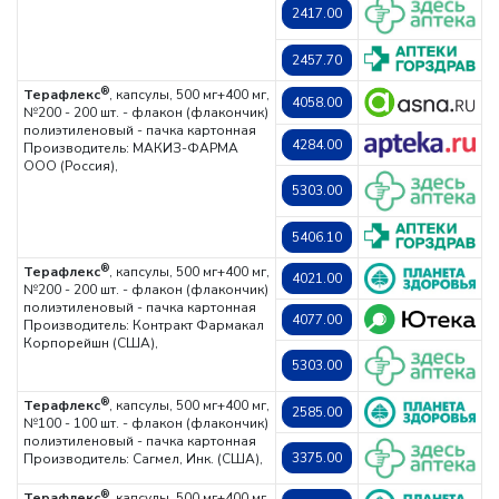
2417.00
2457.70
®
Терафлекс
, капсулы, 500 мг+400 мг,
4058.00
№200 - 200 шт. - флакон (флакончик)
полиэтиленовый - пачка картонная
4284.00
Производитель: МАКИЗ-ФАРМА
ООО (Россия),
5303.00
5406.10
®
Терафлекс
, капсулы, 500 мг+400 мг,
4021.00
№200 - 200 шт. - флакон (флакончик)
полиэтиленовый - пачка картонная
4077.00
Производитель: Контракт Фармакал
Корпорейшн (США),
5303.00
®
Терафлекс
, капсулы, 500 мг+400 мг,
2585.00
№100 - 100 шт. - флакон (флакончик)
полиэтиленовый - пачка картонная
3375.00
Производитель: Сагмел, Инк. (США),
®
Терафлекс
, капсулы, 500 мг+400 мг,