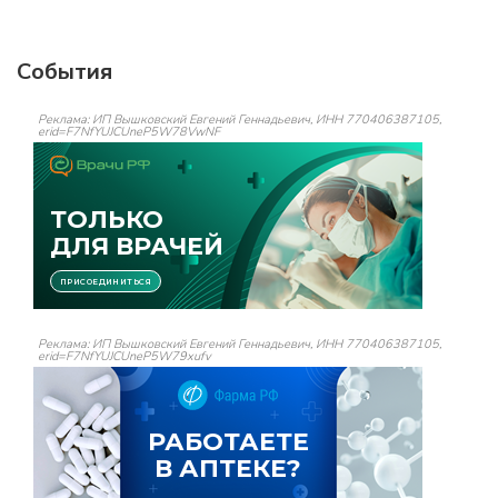
События
Реклама: ИП Вышковский Евгений Геннадьевич, ИНН 770406387105,
erid=F7NfYUJCUneP5W78VwNF
Реклама: ИП Вышковский Евгений Геннадьевич, ИНН 770406387105,
erid=F7NfYUJCUneP5W79xufv