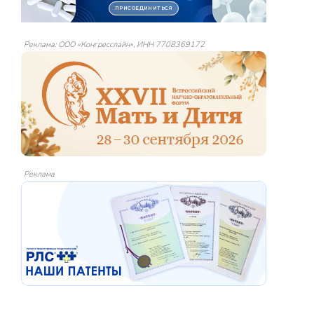
Реклама: ООО «Конгресслайн», ИНН 7708369172
Реклама