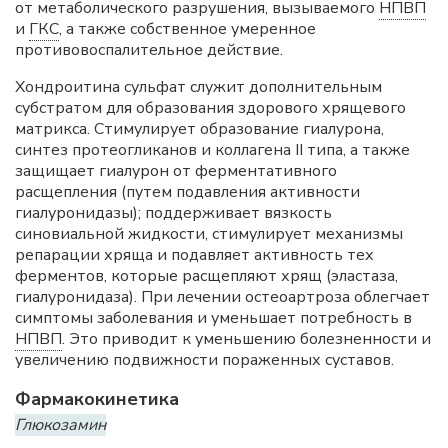
от метаболического разрушения, вызываемого
НПВП
и
ГКС
, а также собственное умеренное
противовоспалительное действие.
Хондроитина сульфат служит дополнительным
субстратом для образования здорового хрящевого
матрикса. Стимулирует образование гиалурона,
синтез протеогликанов и коллагена II типа, а также
защищает гиалурон от ферментативного
расщепления (путем подавления активности
гиалуронидазы); поддерживает вязкость
синовиальной жидкости, стимулирует механизмы
репарации хряща и подавляет активность тех
ферментов, которые расщепляют хрящ (эластаза,
гиалуронидаза). При лечении остеоартроза облегчает
симптомы заболевания и уменьшает потребность в
НПВП
. Это приводит к уменьшению болезненности и
увеличению подвижности пораженных суставов.
Фармакокинетика
Глюкозамин