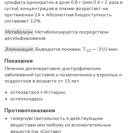
сульфата однократно в дозе 0,8 г (или 0,4 г 2 раза в
сутки) концентрация в плазме возрастает на
протяжении 24 ч. Абсолютная биодоступность
составляет 12%.
Метаболизм.
Метаболизируется посредством
десульфирования.
Элиминация.
Выводится почками. T
— 310 мин.
1/2
Показания
Лечение дегенеративно-дистрофических
заболеваний суставов и позвоночника у взрослых и
подростков в возрасте от 15 лет:
остеоартроз I–III стадии;
остеохондроз.
Противопоказания
гиперчувствительность к действующим
веществам или любому из вспомогательных
веществ (см. «Состав»);