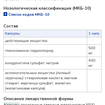
Нозологическая классификация (МКБ-10)
Список кодов МКБ-10
Состав
Капсулы
1 капс.
действующие вещества:
500
глюкозамина гидрохлорид
мг
400
хондроитина сульфат натрия
мг
вспомогательные вещества (полный
перечень):
стеариновая кислота; магния
стеарат; марганца сульфат; желатин
(желатиновая капсула)
Описание лекарственной формы
Капсулы:
прозрачные твердые желатиновые №00.