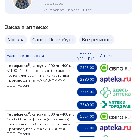
профессор)
Опыт работы: более 31 лет
Заказ в аптеках
Москва
Санкт-Петербург
Все регионы
Цена за
Название препарата
Аптеки
упак., руб.
®
Терафлекс
, капсулы, 500 мг+400 мг,
2525.00
№100 - 100 шт. - флакон (флакончик)
полиэтиленовый - пачка картонная
2889.00
Производитель: МАКИЗ-ФАРМА
ООО (Россия),
3375.00
3549.00
®
Терафлекс
, капсулы, 500 мг+400 мг,
1124.00
№60 - 60 шт. - флакон (флакончик)
полиэтиленовый - пачка картонная
2177.00
Производитель: МАКИЗ-ФАРМА
ООО (Россия),